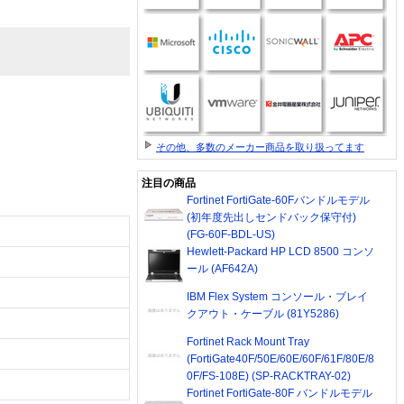
その他、多数のメーカー商品を取り扱ってます
注目の商品
Fortinet FortiGate-60Fバンドルモデル
(初年度先出しセンドバック保守付)
(FG-60F-BDL-US)
Hewlett-Packard HP LCD 8500 コンソ
ール (AF642A)
IBM Flex System コンソール・ブレイ
クアウト・ケーブル (81Y5286)
Fortinet Rack Mount Tray
(FortiGate40F/50E/60E/60F/61F/80E/8
0F/FS-108E) (SP-RACKTRAY-02)
Fortinet FortiGate-80F バンドルモデル