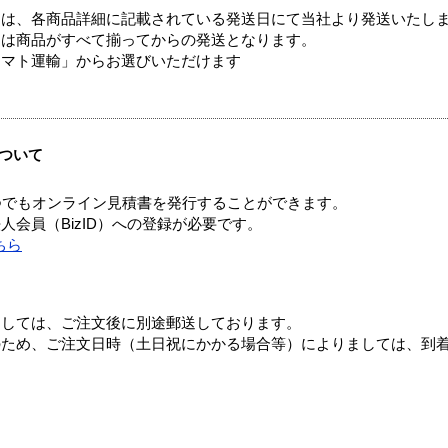
ては、各商品詳細に記載されている発送日にて当社より発送いたし
送は商品がすべて揃ってからの発送となります。
ヤマト運輸」からお選びいただけます
ついて
つでもオンライン見積書を発行することができます。
会員（BizID）への登録が必要です。
ちら
ましては、ご注文後に別途郵送しております。
のため、ご注文日時（土日祝にかかる場合等）によりましては、到