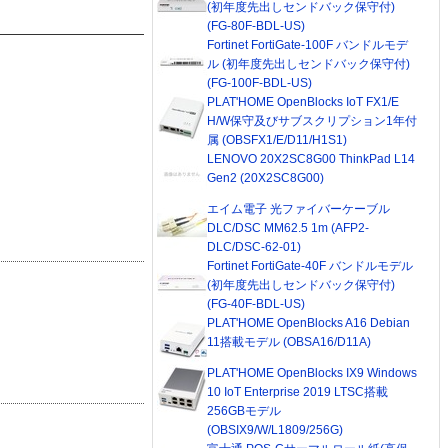
(初年度先出しセンドバック保守付)
(FG-80F-BDL-US)
Fortinet FortiGate-100F バンドルモデ
ル (初年度先出しセンドバック保守付)
(FG-100F-BDL-US)
PLAT'HOME OpenBlocks IoT FX1/E
H/W保守及びサブスクリプション1年付
属 (OBSFX1/E/D11/H1S1)
LENOVO 20X2SC8G00 ThinkPad L14
Gen2 (20X2SC8G00)
エイム電子 光ファイバーケーブル
DLC/DSC MM62.5 1m (AFP2-
DLC/DSC-62-01)
Fortinet FortiGate-40F バンドルモデル
(初年度先出しセンドバック保守付)
(FG-40F-BDL-US)
PLAT'HOME OpenBlocks A16 Debian
11搭載モデル (OBSA16/D11A)
PLAT'HOME OpenBlocks IX9 Windows
10 IoT Enterprise 2019 LTSC搭載
256GBモデル
(OBSIX9/W/L1809/256G)