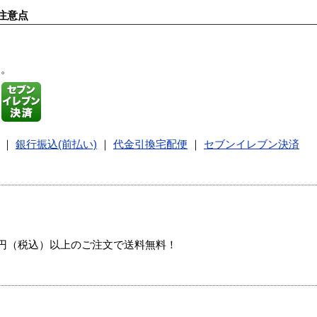
注意点
す。
｜
銀行振込(前払い)
｜
代金引換宅配便
｜
セブンイレブン決済
00円（税込）以上のご注文で送料無料！