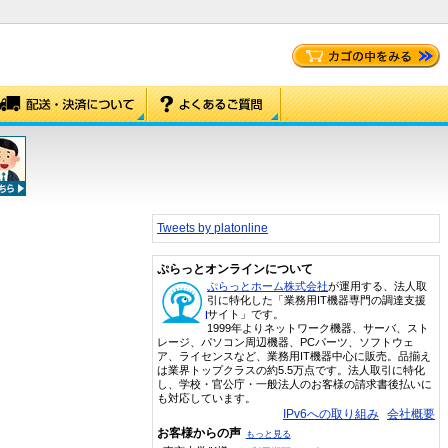
Tweets by platonline
ぷらっとオンラインについて
ぷらっとホーム株式会社
が運用する、法人取
引に特化した「業務用IT機器専門の調達支援
サイト」です。
1999年よりネットワーク機器、サーバ、スト
レージ、パソコン周辺機器、PCパーツ、ソフトウェ
ア、ライセンスなど、業務用IT機器中心に販売。品揃え
は業界トップクラスの約5.5万点です。法人取引に特化
し、学校・官公庁・一般法人のお客様の請求書後払いに
も対応しています。
IPv6への取り組み
会社概要
お客様からの声
もっと見る