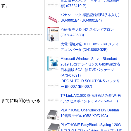
富士通 POS-Cサーマルロール紙(高保
ます。
存) (0722410-P)
パナソニック 感熱記録紙B4(6本入り)
UG-0001B4 (UG-0001B4)
応研 販売大臣 NX スタンドアロン
(OKN-423533)
大電 環境対応 1000BASE-T/X メディ
アコンバータ (DN1800SG2E)
Microsoft Windows Server Standard
2019 16コアライセンス 64bitWin対応
日本語版 5CAL付 DVDパッケージ
(P73-07691)
IDEC AUTO-ID SOLUTIONS バッテリ
ー BP-007 (BP-007)
TP-Link AX1800 壁面埋め込み型 Wi-Fi
着までに時間がかかる
6アクセスポイント (EAP615-WALL)
PLAT'HOME OpenBlocks IX9 Debian
10搭載モデル (OBSIX9/D10A)
PLAT'HOME EasyBlocks Syslog 120G
サブスクリプション(保守サービス) 1年