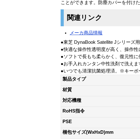
ことができます。防塵カバーを付け
関連リンク
メーカ商品情報
●東芝 DynaBook Satellite J
●快適な操作性透明度が高く、操作性
●ソフトで長もち柔らかく、復元性に
●お手入れカンタン中性洗剤で洗えま
●いつでも清潔抗菌処理済。※キーボ
製品タイプ
材質
対応機種
RoHS指令
PSE
梱包サイズ(WxHxD)mm