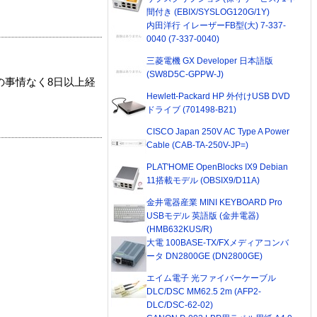
間付き (EBIX/SYSLOG120G/1Y)
内田洋行 イレーザーFB型(大) 7-337-
0040 (7-337-0040)
三菱電機 GX Developer 日本語版
(SW8D5C-GPPW-J)
の事情なく8日以上経
Hewlett-Packard HP 外付けUSB DVD
ドライブ (701498-B21)
CISCO Japan 250V AC Type A Power
Cable (CAB-TA-250V-JP=)
PLAT'HOME OpenBlocks IX9 Debian
11搭載モデル (OBSIX9/D11A)
金井電器産業 MINI KEYBOARD Pro
USBモデル 英語版 (金井電器)
(HMB632KUS/R)
大電 100BASE-TX/FXメディアコンバ
ータ DN2800GE (DN2800GE)
エイム電子 光ファイバーケーブル
DLC/DSC MM62.5 2m (AFP2-
DLC/DSC-62-02)