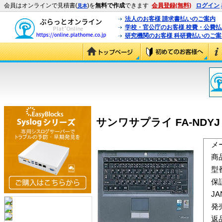
会員はオンラインで見積書(
)を
無料で作成
できます
会員登録(無料)
ログイン
見本
法人のお客様 請求書払いのご案内
学校・官公庁のお客様 校費・公費
研究機関のお客様 科研費払いのご案
サンワサプライ FA-NDYJ
メ
商
型
保
J
発
返