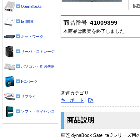
関
OpenBlocks
商品番号
41009399
IoT関連
本商品は販売を終了しました
ネットワーク
サーバ・ストレージ
パソコン・周辺機器
PCパーツ
関連カテゴリ
サプライ
キーボード
|
FA
ソフト・ライセンス
商品説明
東芝 dynaBook Satellit