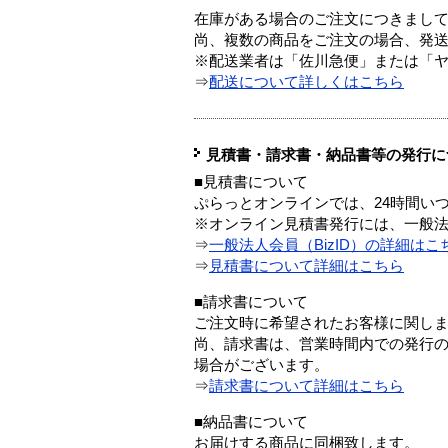
在庫がある場合のご注文につきまし
尚、複数の商品をご注文の場合、発
※配送業者は「佐川急便」または「
⇒
配送について詳しくはこちら
見積書・請求書・納品書等の発行に
■見積書について
ぷらっとオンラインでは、24時間い
※オンライン見積書発行には、一般法人
⇒
一般法人会員（BizID）の詳細はこ
⇒
見積書について詳細はこちら
■請求書について
ご注文時に希望されたお客様に関し
尚、請求書は、営業時間内での発行
場合がございます。
⇒
請求書について詳細はこちら
■納品書について
お届けする商品に同梱致します。