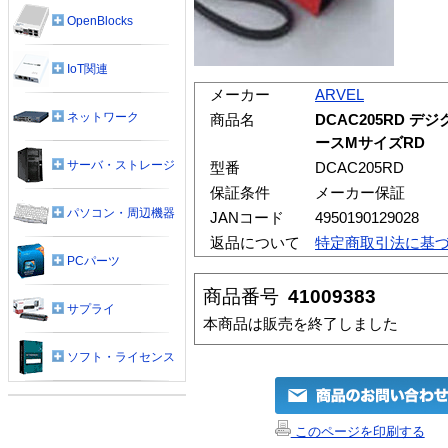
OpenBlocks
IoT関連
メーカー
ARVEL
ネットワーク
商品名
DCAC205RD 
ースMサイズRD
サーバ・ストレージ
型番
DCAC205RD
保証条件
メーカー保証
パソコン・周辺機器
JANコード
4950190129028
返品について
特定商取引法に基
PCパーツ
商品番号
41009383
サプライ
本商品は販売を終了しました
ソフト・ライセンス
このページを印刷する