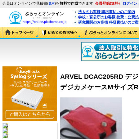
会員はオンラインで見積書(
)を
無料で作成
できます
会員登録(無料)
ログイン
見本
法人のお客様 請求書払いのご案内
学校・官公庁のお客様 校費・公費
研究機関のお客様 科研費払いのご案
ARVEL DCAC205RD
デジカメケースMサイズRD (