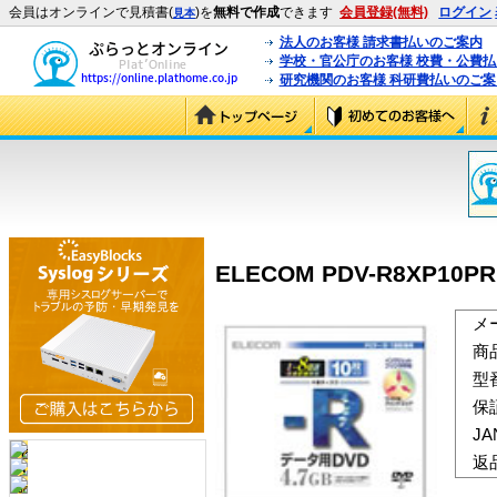
会員はオンラインで見積書(
)を
無料で作成
できます
会員登録(無料)
ログイン
見本
法人のお客様 請求書払いのご案内
学校・官公庁のお客様 校費・公費
研究機関のお客様 科研費払いのご案
ELECOM PDV-R8XP10PR
メ
商
型
保
J
返