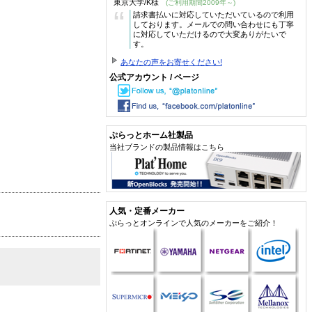
東京大学/K様
(ご利用期間2009年～)
“
請求書払いに対応していただいているので利用
しております。メールでの問い合わせにも丁寧
に対応していただけるので大変ありがたいで
す。
あなたの声をお寄せください!
公式アカウント / ページ
ぷらっとホーム社製品
当社ブランドの製品情報はこちら
人気・定番メーカー
ぷらっとオンラインで人気のメーカーをご紹介！