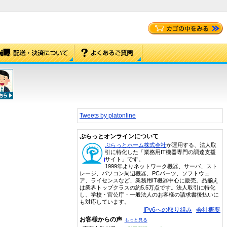
Tweets by platonline
ぷらっとオンラインについて
ぷらっとホーム株式会社
が運用する、法人取
引に特化した「業務用IT機器専門の調達支援
サイト」です。
1999年よりネットワーク機器、サーバ、スト
レージ、パソコン周辺機器、PCパーツ、ソフトウェ
ア、ライセンスなど、業務用IT機器中心に販売。品揃え
は業界トップクラスの約5.5万点です。法人取引に特化
し、学校・官公庁・一般法人のお客様の請求書後払いに
も対応しています。
IPv6への取り組み
会社概要
お客様からの声
もっと見る