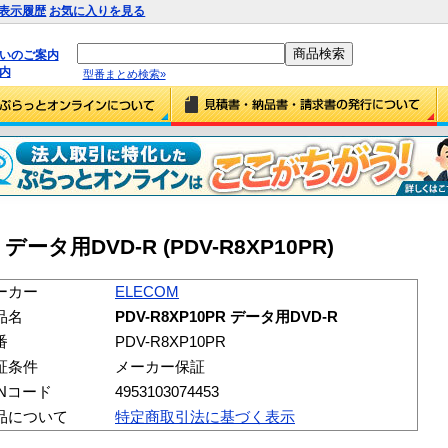
表示履歴
お気に入りを見る
払いのご案内
内
型番まとめ検索»
 データ用DVD-R (PDV-R8XP10PR)
ーカー
ELECOM
品名
PDV-R8XP10PR データ用DVD-R
番
PDV-R8XP10PR
証条件
メーカー保証
ANコード
4953103074453
品について
特定商取引法に基づく表示