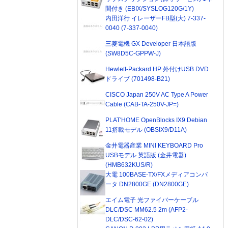
間付き (EBIX/SYSLOG120G/1Y)
内田洋行 イレーザーFB型(大) 7-337-
0040 (7-337-0040)
三菱電機 GX Developer 日本語版
(SW8D5C-GPPW-J)
Hewlett-Packard HP 外付けUSB DVD
ドライブ (701498-B21)
CISCO Japan 250V AC Type A Power
Cable (CAB-TA-250V-JP=)
PLAT'HOME OpenBlocks IX9 Debian
11搭載モデル (OBSIX9/D11A)
金井電器産業 MINI KEYBOARD Pro
USBモデル 英語版 (金井電器)
(HMB632KUS/R)
大電 100BASE-TX/FXメディアコンバ
ータ DN2800GE (DN2800GE)
エイム電子 光ファイバーケーブル
DLC/DSC MM62.5 2m (AFP2-
DLC/DSC-62-02)