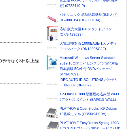
富士通 POS-Cサーマルロール紙(高保
存) (0722410-P)
パナソニック 感熱記録紙B4(6本入り)
UG-0001B4 (UG-0001B4)
応研 販売大臣 NX スタンドアロン
(OKN-423533)
大電 環境対応 1000BASE-T/X メディ
アコンバータ (DN1800SG2E)
Microsoft Windows Server Standard
の事情なく8日以上経
2019 16コアライセンス 64bitWin対応
日本語版 5CAL付 DVDパッケージ
(P73-07691)
IDEC AUTO-ID SOLUTIONS バッテリ
ー BP-007 (BP-007)
TP-Link AX1800 壁面埋め込み型 Wi-Fi
6アクセスポイント (EAP615-WALL)
PLAT'HOME OpenBlocks IX9 Debian
10搭載モデル (OBSIX9/D10A)
PLAT'HOME EasyBlocks Syslog 120G
サブスクリプション(保守サービス) 1年