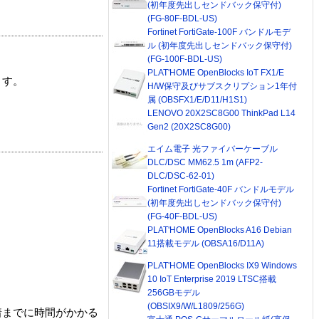
(初年度先出しセンドバック保守付)
(FG-80F-BDL-US)
Fortinet FortiGate-100F バンドルモデ
ル (初年度先出しセンドバック保守付)
(FG-100F-BDL-US)
PLAT'HOME OpenBlocks IoT FX1/E
ます。
H/W保守及びサブスクリプション1年付
属 (OBSFX1/E/D11/H1S1)
LENOVO 20X2SC8G00 ThinkPad L14
Gen2 (20X2SC8G00)
エイム電子 光ファイバーケーブル
DLC/DSC MM62.5 1m (AFP2-
DLC/DSC-62-01)
Fortinet FortiGate-40F バンドルモデル
(初年度先出しセンドバック保守付)
(FG-40F-BDL-US)
PLAT'HOME OpenBlocks A16 Debian
11搭載モデル (OBSA16/D11A)
PLAT'HOME OpenBlocks IX9 Windows
10 IoT Enterprise 2019 LTSC搭載
256GBモデル
(OBSIX9/W/L1809/256G)
着までに時間がかかる