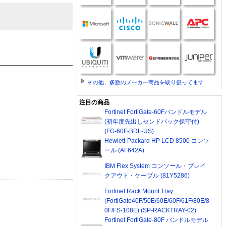
その他、多数のメーカー商品を取り扱ってます
注目の商品
Fortinet FortiGate-60Fバンドルモデル
(初年度先出しセンドバック保守付)
(FG-60F-BDL-US)
Hewlett-Packard HP LCD 8500 コンソ
ール (AF642A)
IBM Flex System コンソール・ブレイ
クアウト・ケーブル (81Y5286)
Fortinet Rack Mount Tray
(FortiGate40F/50E/60E/60F/61F/80E/8
0F/FS-108E) (SP-RACKTRAY-02)
Fortinet FortiGate-80F バンドルモデル