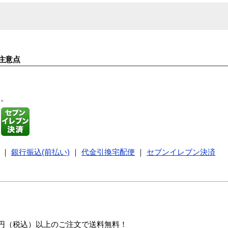
注意点
す。
｜
銀行振込(前払い)
｜
代金引換宅配便
｜
セブンイレブン決済
00円（税込）以上のご注文で送料無料！