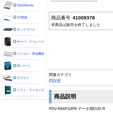
OpenBlocks
商品番号
41009378
IoT関連
本商品は販売を終了しました
ネットワーク
サーバ・ストレージ
パソコン・周辺機器
PCパーツ
関連カテゴリ
サプライ
PDV-R
ソフト・ライセンス
商品説明
PDV-R8XP10PR データ用DVD-R