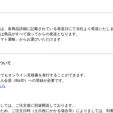
ては、各商品詳細に記載されている発送日にて当社より発送いたし
送は商品がすべて揃ってからの発送となります。
ヤマト運輸」からお選びいただけます
ついて
つでもオンライン見積書を発行することができます。
会員（BizID）への登録が必要です。
ちら
ましては、ご注文後に別途郵送しております。
のため、ご注文日時（土日祝にかかる場合等）によりましては、到