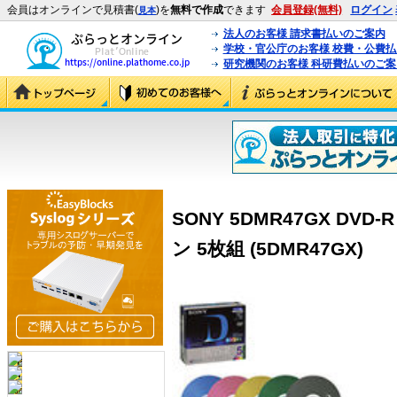
会員はオンラインで見積書(
)を
無料で作成
できます
会員登録(無料)
ログイン
見本
法人のお客様 請求書払いのご案内
学校・官公庁のお客様 校費・公費
研究機関のお客様 科研費払いのご案
SONY 5DMR47GX DV
ン 5枚組 (5DMR47GX)