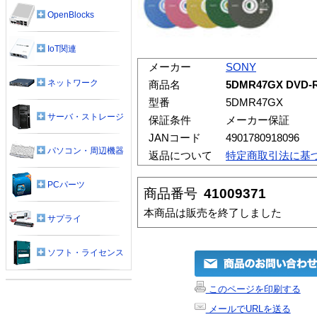
OpenBlocks
IoT関連
メーカー
SONY
ネットワーク
商品名
5DMR47GX DV
型番
5DMR47GX
サーバ・ストレージ
保証条件
メーカー保証
JANコード
4901780918096
パソコン・周辺機器
返品について
特定商取引法に基
PCパーツ
商品番号
41009371
本商品は販売を終了しました
サプライ
ソフト・ライセンス
このページを印刷する
メールでURLを送る