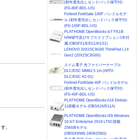
(初年度先出しセンドバック保守付)
(FG-80F-BDL-US)
Fortinet FortiGate-100F バンドルモデ
ル (初年度先出しセンドバック保守付)
(FG-100F-BDL-US)
PLAT'HOME OpenBlocks IoT FX1/E
H/W保守及びサブスクリプション1年付
属 (OBSFX1/E/D11/H1S1)
LENOVO 20X2SC8G00 ThinkPad L14
Gen2 (20X2SC8G00)
エイム電子 光ファイバーケーブル
DLC/DSC MM62.5 1m (AFP2-
DLC/DSC-62-01)
Fortinet FortiGate-40F バンドルモデル
(初年度先出しセンドバック保守付)
(FG-40F-BDL-US)
PLAT'HOME OpenBlocks A16 Debian
11搭載モデル (OBSA16/D11A)
PLAT'HOME OpenBlocks IX9 Windows
10 IoT Enterprise 2019 LTSC搭載
ます。
256GBモデル
(OBSIX9/W/L1809/256G)