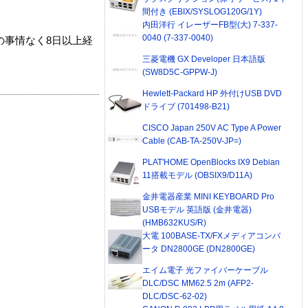
間付き (EBIX/SYSLOG120G/1Y)
内田洋行 イレーザーFB型(大) 7-337-
0040 (7-337-0040)
の事情なく8日以上経
三菱電機 GX Developer 日本語版
(SW8D5C-GPPW-J)
Hewlett-Packard HP 外付けUSB DVD
ドライブ (701498-B21)
CISCO Japan 250V AC Type A Power
Cable (CAB-TA-250V-JP=)
PLAT'HOME OpenBlocks IX9 Debian
11搭載モデル (OBSIX9/D11A)
金井電器産業 MINI KEYBOARD Pro
USBモデル 英語版 (金井電器)
(HMB632KUS/R)
大電 100BASE-TX/FXメディアコンバ
ータ DN2800GE (DN2800GE)
エイム電子 光ファイバーケーブル
DLC/DSC MM62.5 2m (AFP2-
DLC/DSC-62-02)