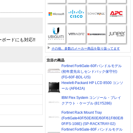
ボードにも対応!!
その他、多数のメーカー商品を取り扱ってます
注目の商品
Fortinet FortiGate-60Fバンドルモデル
(初年度先出しセンドバック保守付)
(FG-60F-BDL-US)
Hewlett-Packard HP LCD 8500 コンソ
ール (AF642A)
IBM Flex System コンソール・ブレイ
クアウト・ケーブル (81Y5286)
Fortinet Rack Mount Tray
(FortiGate40F/50E/60E/60F/61F/80E/8
0F/FS-108E) (SP-RACKTRAY-02)
Fortinet FortiGate-80F バンドルモデル