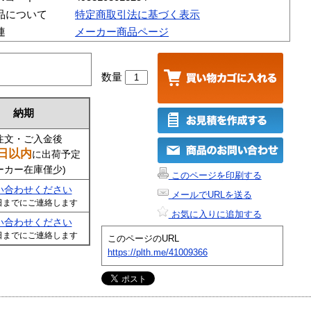
品について
特定商取引法に基づく表示
連
メーカー商品ページ
数量
納期
注文・ご入金後
日以内
に出荷予定
ーカー在庫僅少)
このページを印刷する
い合わせください
メールでURLを送る
日までにご連絡します
お気に入りに追加する
い合わせください
日までにご連絡します
このページのURL
https://plth.me/41009366