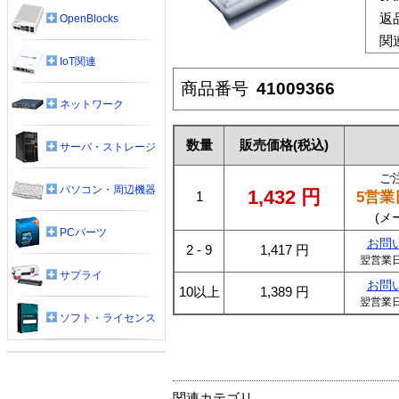
返
OpenBlocks
関
IoT関連
商品番号
41009366
ネットワーク
数量
販売価格
(税込)
サーバ・ストレージ
ご
パソコン・周辺機器
1,432
円
5営業
1
(メ
PCパーツ
お問
2 - 9
1,417
円
翌営業
サプライ
お問
10以上
1,389
円
翌営業
ソフト・ライセンス
関連カテゴリ