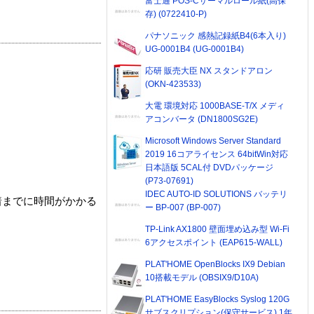
富士通 POS-Cサーマルロール紙(高保
存) (0722410-P)
パナソニック 感熱記録紙B4(6本入り)
UG-0001B4 (UG-0001B4)
応研 販売大臣 NX スタンドアロン
(OKN-423533)
大電 環境対応 1000BASE-T/X メディ
アコンバータ (DN1800SG2E)
Microsoft Windows Server Standard
2019 16コアライセンス 64bitWin対応
日本語版 5CAL付 DVDパッケージ
(P73-07691)
IDEC AUTO-ID SOLUTIONS バッテリ
着までに時間がかかる
ー BP-007 (BP-007)
TP-Link AX1800 壁面埋め込み型 Wi-Fi
6アクセスポイント (EAP615-WALL)
PLAT'HOME OpenBlocks IX9 Debian
10搭載モデル (OBSIX9/D10A)
PLAT'HOME EasyBlocks Syslog 120G
サブスクリプション(保守サービス) 1年