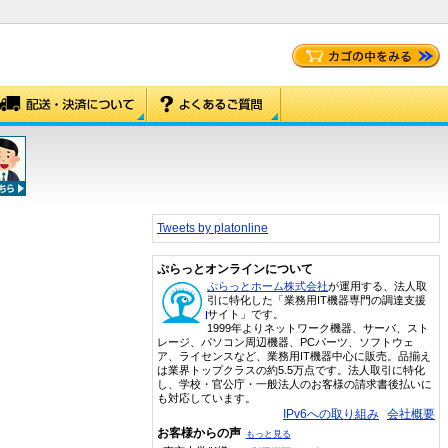
Tweets by platonline
ぷらっとオンラインについて
ぷらっとホーム株式会社
が運用する、法人取
引に特化した「業務用IT機器専門の調達支援
サイト」です。
1999年よりネットワーク機器、サーバ、スト
レージ、パソコン周辺機器、PCパーツ、ソフトウェ
ア、ライセンスなど、業務用IT機器中心に販売。品揃え
は業界トップクラスの約5.5万点です。法人取引に特化
し、学校・官公庁・一般法人のお客様の請求書後払いに
も対応しています。
IPv6への取り組み
会社概要
お客様からの声
もっと見る