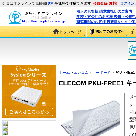
会員はオンラインで見積書(
)を
無料で作成
できます
会員登録(無料)
ログイン
見本
法人のお客様 請求書払いのご案内
学校・官公庁のお客様 校費・公費
研究機関のお客様 科研費払いのご案
ホーム
>
エレコム
>
キーボード
> PKU-FREE1
ELECOM PKU-FREE1 
メ
シ
商
型
保
J