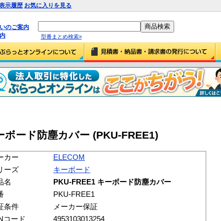
表示履歴
お気に入りを見る
払いのご案内
内
型番まとめ検索»
キーボード防塵カバー (PKU-FREE1)
ーカー
ELECOM
リーズ
キーボード
品名
PKU-FREE1 キーボード防塵カバー
番
PKU-FREE1
証条件
メーカー保証
ANコード
4953103013254