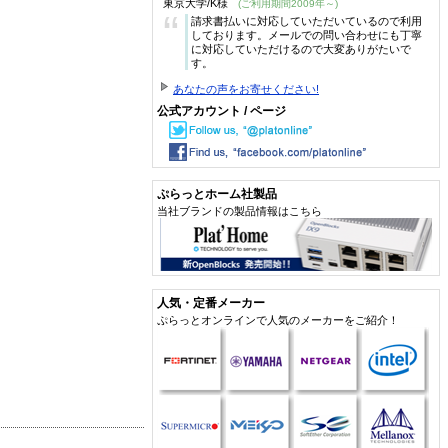
東京大学/K様
(ご利用期間2009年～)
“
請求書払いに対応していただいているので利用
しております。メールでの問い合わせにも丁寧
に対応していただけるので大変ありがたいで
す。
あなたの声をお寄せください!
公式アカウント / ページ
ぷらっとホーム社製品
当社ブランドの製品情報はこちら
人気・定番メーカー
ぷらっとオンラインで人気のメーカーをご紹介！