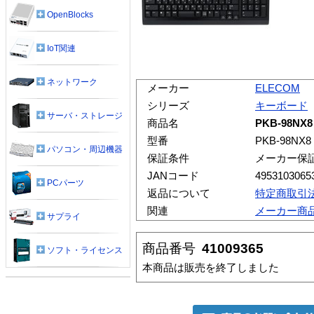
OpenBlocks
IoT関連
ネットワーク
メーカー
ELECOM
シリーズ
キーボード
サーバ・ストレージ
商品名
PKB-98N
型番
PKB-98NX8
パソコン・周辺機器
保証条件
メーカー保
JANコード
4953103065
PCパーツ
返品について
特定商取引
関連
メーカー商
サプライ
商品番号
41009365
ソフト・ライセンス
本商品は販売を終了しました