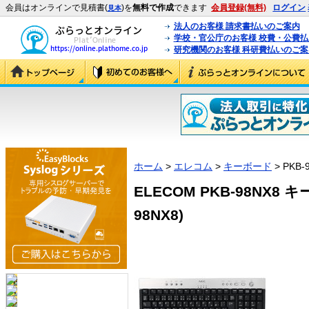
会員はオンラインで見積書(
)を
無料で作成
できます
会員登録(無料)
ログイン
見本
法人のお客様 請求書払いのご案内
学校・官公庁のお客様 校費・公費
研究機関のお客様 科研費払いのご案
ホーム
>
エレコム
>
キーボード
> PKB-
ELECOM PKB-98NX8
98NX8)