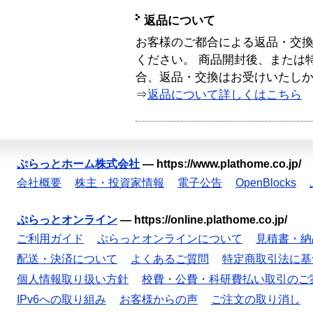
返品について
お客様のご都合による返品・交
ください。 商品開封後、または
合、返品・交換はお受けいたし
⇒
返品について詳しくはこちら
ぷらっとホーム株式会社
—
https://www.plathome.co.jp/
会社概要
株主・投資家情報
電子公告
OpenBlocks
ぷらっとオンライン
—
https://online.plathome.co.jp/
ご利用ガイド
ぷらっとオンラインについて
見積書・納
配送・決済について
よくあるご質問
特定商取引法に基
個人情報取り扱い方針
校費・公費・科研費払い取引のご
IPv6への取り組み
お客様からの声
ご注文の取り消し