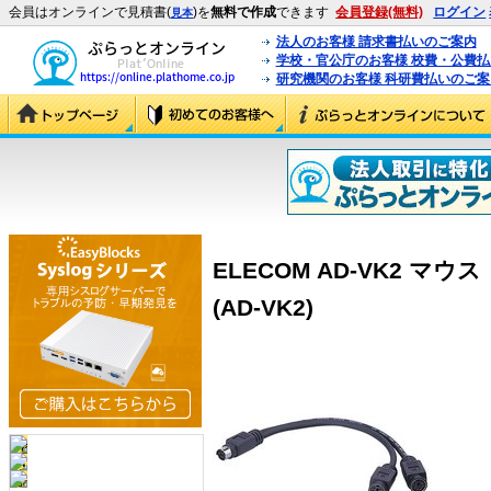
会員はオンラインで見積書(
)を
無料で作成
できます
会員登録(無料)
ログイン
見本
法人のお客様 請求書払いのご案内
学校・官公庁のお客様 校費・公費
研究機関のお客様 科研費払いのご案
ELECOM AD-VK2 
(AD-VK2)