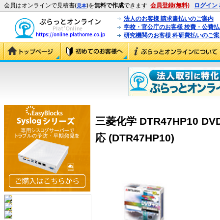
会員はオンラインで見積書(
)を
無料で作成
できます
会員登録(無料)
ログイン
見本
法人のお客様 請求書払いのご案内
学校・官公庁のお客様 校費・公費
研究機関のお客様 科研費払いのご案
三菱化学 DTR47HP10 DVD
応 (DTR47HP10)