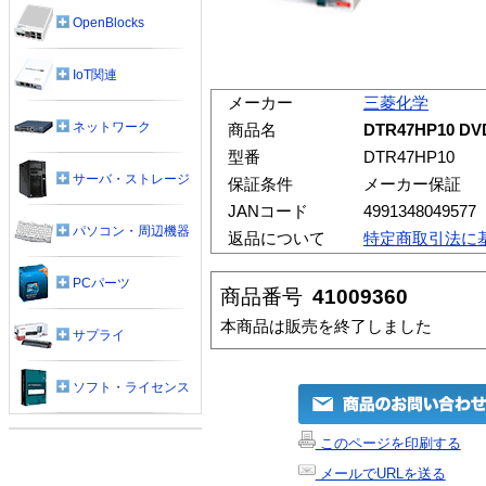
OpenBlocks
IoT関連
メーカー
三菱化学
ネットワーク
商品名
DTR47HP10 DV
型番
DTR47HP10
サーバ・ストレージ
保証条件
メーカー保証
JANコード
4991348049577
パソコン・周辺機器
返品について
特定商取引法に
PCパーツ
商品番号
41009360
本商品は販売を終了しました
サプライ
ソフト・ライセンス
このページを印刷する
メールでURLを送る