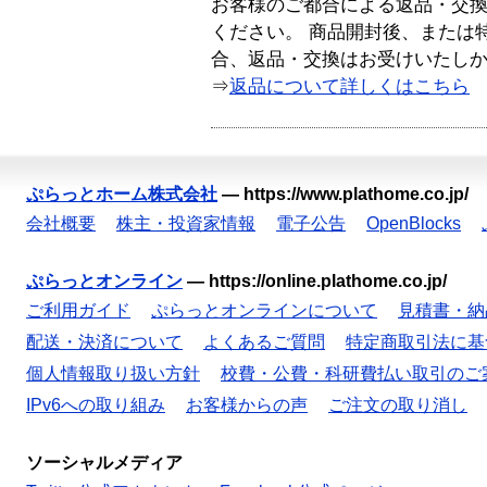
お客様のご都合による返品・交
ください。 商品開封後、または
合、返品・交換はお受けいたし
⇒
返品について詳しくはこちら
ぷらっとホーム株式会社
—
https://www.plathome.co.jp/
会社概要
株主・投資家情報
電子公告
OpenBlocks
ぷらっとオンライン
—
https://online.plathome.co.jp/
ご利用ガイド
ぷらっとオンラインについて
見積書・納
配送・決済について
よくあるご質問
特定商取引法に基
個人情報取り扱い方針
校費・公費・科研費払い取引のご
IPv6への取り組み
お客様からの声
ご注文の取り消し
ソーシャルメディア