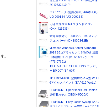
富士通 POS-Cサーマルロール紙(高保
存) (0722410-P)
パナソニック 感熱記録紙B4(6本入り)
UG-0001B4 (UG-0001B4)
応研 販売大臣 NX スタンドアロン
(OKN-423533)
大電 環境対応 1000BASE-T/X メディ
アコンバータ (DN1800SG2E)
Microsoft Windows Server Standard
2019 16コアライセンス 64bitWin対応
ます。
日本語版 5CAL付 DVDパッケージ
(P73-07691)
IDEC AUTO-ID SOLUTIONS バッテリ
ー BP-007 (BP-007)
TP-Link AX1800 壁面埋め込み型 Wi-Fi
6アクセスポイント (EAP615-WALL)
PLAT'HOME OpenBlocks IX9 Debian
10搭載モデル (OBSIX9/D10A)
PLAT'HOME EasyBlocks Syslog 120G
サブスクリプション(保守サービス) 1年