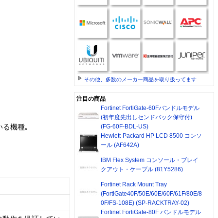
その他、多数のメーカー商品を取り扱ってます
注目の商品
Fortinet FortiGate-60Fバンドルモデル
(初年度先出しセンドバック保守付)
いる機種｡
(FG-60F-BDL-US)
Hewlett-Packard HP LCD 8500 コンソ
ール (AF642A)
IBM Flex System コンソール・ブレイ
クアウト・ケーブル (81Y5286)
Fortinet Rack Mount Tray
(FortiGate40F/50E/60E/60F/61F/80E/8
0F/FS-108E) (SP-RACKTRAY-02)
Fortinet FortiGate-80F バンドルモデル