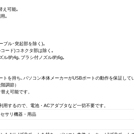
替え可能｡
用｡
(ケーブル･突起部を除く)｡
ールコード)コネクタ部は除く｡
ル/約4g､ブラシ付ノズル/約6g｡
ポートを持ち､パソコン本体メーカーがUSBポートの動作を保証して
段階調節）
け替え可能です。
て利用するので、電池・ACアダプタなど一切不要です。
クセサリ機器・用品