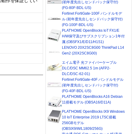
の動作を保証してい
(初年度先出しセンドバック保守付)
(FG-80F-BDL-US)
Fortinet FortiGate-100F バンドルモデ
ル (初年度先出しセンドバック保守付)
(FG-100F-BDL-US)
PLAT'HOME OpenBlocks IoT FX1/E
H/W保守及びサブスクリプション1年付
属 (OBSFX1/E/D11/H1S1)
LENOVO 20X2SC8G00 ThinkPad L14
Gen2 (20X2SC8G00)
エイム電子 光ファイバーケーブル
DLC/DSC MM62.5 1m (AFP2-
DLC/DSC-62-01)
Fortinet FortiGate-40F バンドルモデル
(初年度先出しセンドバック保守付)
(FG-40F-BDL-US)
PLAT'HOME OpenBlocks A16 Debian
11搭載モデル (OBSA16/D11A)
PLAT'HOME OpenBlocks IX9 Windows
10 IoT Enterprise 2019 LTSC搭載
256GBモデル
(OBSIX9/W/L1809/256G)