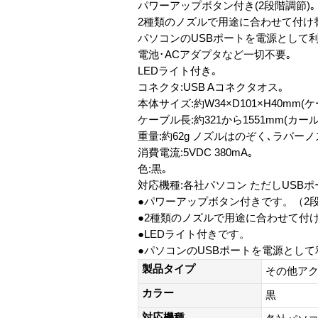
パワーアップボタン付き(2段階調節)｡
2種類のノズルで用途に合わせて付け
パソコンのUSBポートを電源として利
電池･ACアダプタなど一切不要｡
LEDライト付き｡
コネクタ:USB Aコネクタオス｡
本体サイズ:約W34×D101×H40mm
ケーブル長:約321から1551mm(カ
重量:約62g ノズルはのぞく､ラバーノズ
消費電流:5VDC 380mA｡
色:黒｡
対応機種:各社パソコン ただしUSB
●パワーアップボタン付きです。（2
●2種類のノズルで用途に合わせて付
●LEDライト付きです。
●パソコンのUSBポートを電源とし
製品タイプ
その他ア
カラー
黒
対応機種