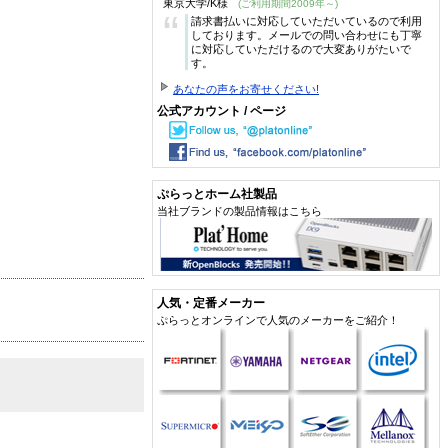
東京大学/K様
(ご利用期間2009年～)
“
請求書払いに対応していただいているので利用
しております。メールでの問い合わせにも丁寧
に対応していただけるので大変ありがたいで
す。
あなたの声をお寄せください!
公式アカウント / ページ
ぷらっとホーム社製品
当社ブランドの製品情報はこちら
人気・定番メーカー
ぷらっとオンラインで人気のメーカーをご紹介！