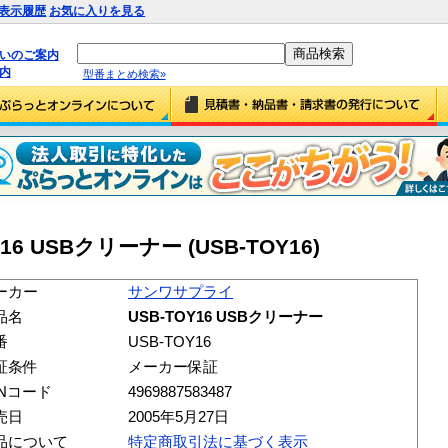
表示履歴
お気に入りを見る
払いのご案内
内
型番まとめ検索»
6 USBクリーナー (USB-TOY16)
ーカー
サンワサプライ
品名
USB-TOY16 USBクリーナー
番
USB-TOY16
証条件
メーカー保証
ANコード
4969887583487
売日
2005年5月27日
品について
特定商取引法に基づく表示