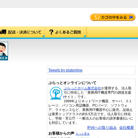
Tweets by platonline
ぷらっとオンラインについて
ぷらっとホーム株式会社
が運用する、法人取
引に特化した「業務用IT機器専門の調達支援
サイト」です。
1999年よりネットワーク機器、サーバ、スト
レージ、パソコン周辺機器、PCパーツ、ソフトウェ
ア、ライセンスなど、業務用IT機器中心に販売。品揃え
は業界トップクラスの約5.5万点です。法人取引に特化
し、学校・官公庁・一般法人のお客様の請求書後払いに
も対応しています。
IPv6への取り組み
会社概要
お客様からの声
もっと見る