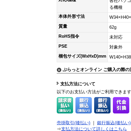
各社パソコ
る機種
本体外形寸法
W34×H40×
質量
62g
RoHS指令
未対応
PSE
対象外
梱包サイズ(WxHxD)mm
W140×H38
ぷらっとオンライン ご購入の際の
支払方法について
以下のお支払い方法がご利用できま
売掛取引(後払い)
｜
銀行振込(後払い)
⇒
支払方法について詳しくはこちら