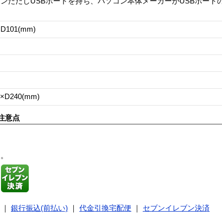
ンただしUSBポートを持ち、パソコン本体メーカーがUSBポート
D101(mm)
×D240(mm)
注意点
す。
｜
銀行振込(前払い)
｜
代金引換宅配便
｜
セブンイレブン決済