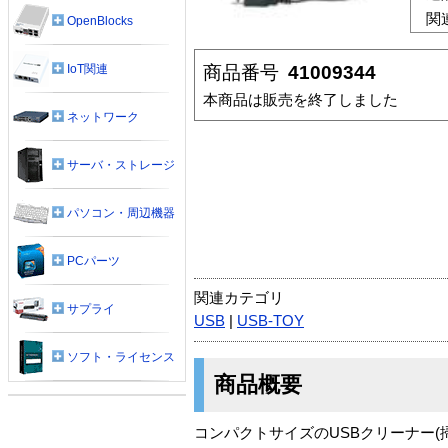
関
OpenBlocks
商品番号
41009344
IoT関連
本商品は販売を終了しました
ネットワーク
サーバ・ストレージ
パソコン・周辺機器
PCパーツ
関連カテゴリ
サプライ
USB
|
USB-TOY
ソフト・ライセンス
商品概要
コンパクトサイズのUSBクリーナー(掃