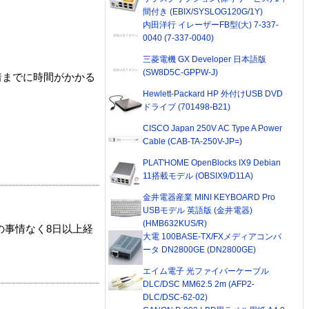
間付き (EBIX/SYSLOG120G/1Y)
内田洋行 イレーザーFB型(大) 7-337-
0040 (7-337-0040)
三菱電機 GX Developer 日本語版
(SW8D5C-GPPW-J)
着までに時間がかかる
Hewlett-Packard HP 外付けUSB DVD
ドライブ (701498-B21)
CISCO Japan 250V AC Type A Power
Cable (CAB-TA-250V-JP=)
PLAT'HOME OpenBlocks IX9 Debian
11搭載モデル (OBSIX9/D11A)
金井電器産業 MINI KEYBOARD Pro
USBモデル 英語版 (金井電器)
(HMB632KUS/R)
の事情なく8日以上経
大電 100BASE-TX/FXメディアコンバ
ータ DN2800GE (DN2800GE)
エイム電子 光ファイバーケーブル
DLC/DSC MM62.5 2m (AFP2-
DLC/DSC-62-02)