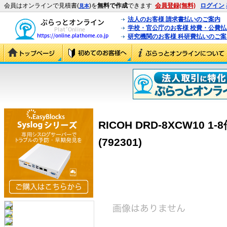
会員はオンラインで見積書(
)を
無料で作成
できます
会員登録(無料)
ログイン
見本
法人のお客様 請求書払いのご案内
学校・官公庁のお客様 校費・公費
研究機関のお客様 科研費払いのご案
RICOH DRD-8XCW10 
(792301)