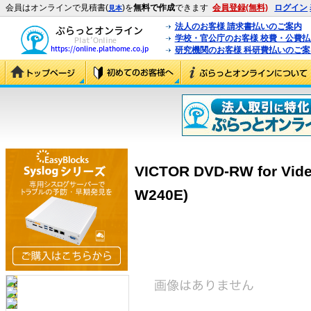
会員はオンラインで見積書(
)を
無料で作成
できます
会員登録(無料)
ログイン
見本
法人のお客様 請求書払いのご案内
学校・官公庁のお客様 校費・公費
研究機関のお客様 科研費払いのご案
VICTOR DVD-RW for Vi
W240E)