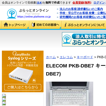
会員はオンラインで見積書(
)を
無料で作成
できます
会員登録(無料)
ログイン
見本
法人のお客様 請求書払いのご案内
学校・官公庁のお客様 校費・公費
研究機関のお客様 科研費払いのご案
ホーム
>
エレコム
>
キーボード
> PKB-
ELECOM PKB-DBE7 
DBE7)