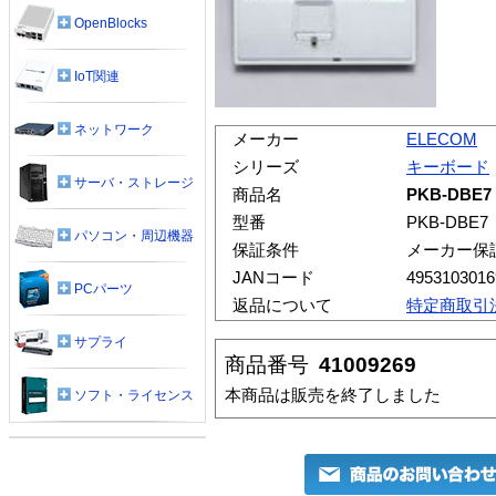
OpenBlocks
IoT関連
ネットワーク
メーカー
ELECOM
シリーズ
キーボード
サーバ・ストレージ
商品名
PKB-DB
型番
PKB-DBE7
パソコン・周辺機器
保証条件
メーカー保
JANコード
4953103016
PCパーツ
返品について
特定商取引
サプライ
商品番号
41009269
本商品は販売を終了しました
ソフト・ライセンス