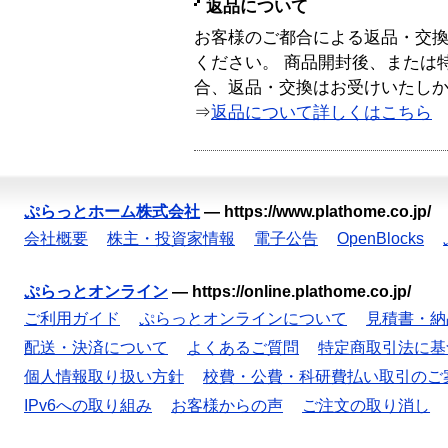
返品について
お客様のご都合による返品・交
ください。 商品開封後、または
合、返品・交換はお受けいたし
⇒
返品について詳しくはこちら
ぷらっとホーム株式会社
—
https://www.plathome.co.jp/
会社概要
株主・投資家情報
電子公告
OpenBlocks
ぷらっとオンライン
—
https://online.plathome.co.jp/
ご利用ガイド
ぷらっとオンラインについて
見積書・納
配送・決済について
よくあるご質問
特定商取引法に基
個人情報取り扱い方針
校費・公費・科研費払い取引のご
IPv6への取り組み
お客様からの声
ご注文の取り消し