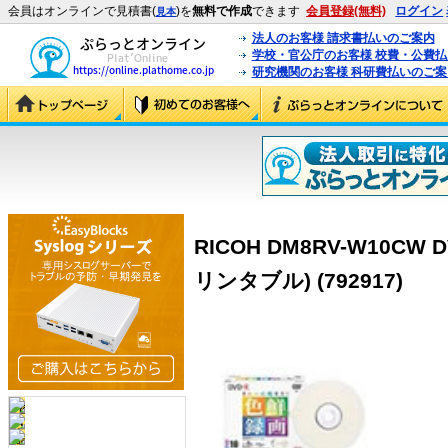
会員はオンラインで見積書(
)を
無料で作成
できます
会員登録(無料)
ログイン
見本
法人のお客様 請求書払いのご案内
学校・官公庁のお客様 校費・公費
研究機関のお客様 科研費払いのご案
RICOH DM8RV-W10CW D
リンタブル) (792917)