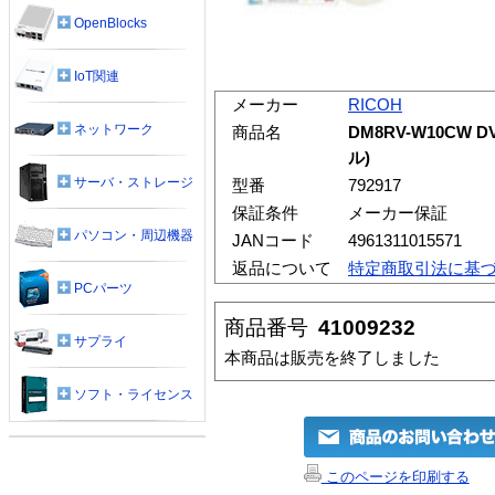
OpenBlocks
IoT関連
メーカー
RICOH
ネットワーク
商品名
DM8RV-W10CW D
ル)
サーバ・ストレージ
型番
792917
保証条件
メーカー保証
パソコン・周辺機器
JANコード
4961311015571
返品について
特定商取引法に基
PCパーツ
商品番号
41009232
サプライ
本商品は販売を終了しました
ソフト・ライセンス
このページを印刷する