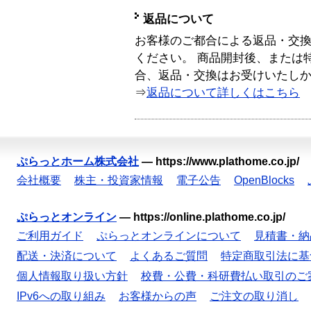
返品について
お客様のご都合による返品・交
ください。 商品開封後、または
合、返品・交換はお受けいたし
⇒
返品について詳しくはこちら
ぷらっとホーム株式会社
—
https://www.plathome.co.jp/
会社概要
株主・投資家情報
電子公告
OpenBlocks
ぷらっとオンライン
—
https://online.plathome.co.jp/
ご利用ガイド
ぷらっとオンラインについて
見積書・納
配送・決済について
よくあるご質問
特定商取引法に基
個人情報取り扱い方針
校費・公費・科研費払い取引のご
IPv6への取り組み
お客様からの声
ご注文の取り消し