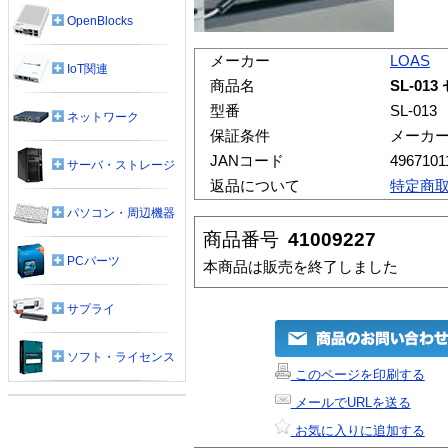
OpenBlocks
メーカー
LOAS
IoT関連
商品名
SL-0
型番
SL-013
ネットワーク
保証条件
メーカ
JANコード
4967101
サーバ・ストレージ
返品について
特定商
パソコン・周辺機器
商品番号
41009227
PCパーツ
本商品は販売を終了しました
サプライ
ソフト・ライセンス
このページを印刷する
メールでURLを送る
お気に入りに追加する