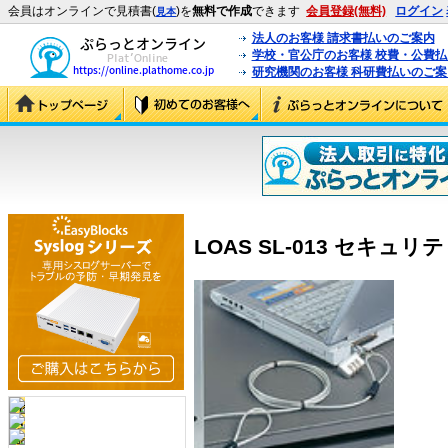
会員はオンラインで見積書(
)を
無料で作成
できます
会員登録(無料)
ログイン
見本
法人のお客様 請求書払いのご案内
学校・官公庁のお客様 校費・公費
研究機関のお客様 科研費払いのご案
LOAS SL-013 セキュリテ