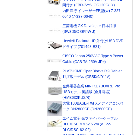
間付き (EBIX/SYSLOG120G/1Y)
内田洋行 イレーザーFB型(大) 7-337-
0040 (7-337-0040)
三菱電機 GX Developer 日本語版
(SW8D5C-GPPW-J)
Hewlett-Packard HP 外付けUSB DVD
ドライブ (701498-B21)
CISCO Japan 250V AC Type A Power
Cable (CAB-TA-250V-JP=)
PLAT'HOME OpenBlocks IX9 Debian
11搭載モデル (OBSIX9/D11A)
金井電器産業 MINI KEYBOARD Pro
USBモデル 英語版 (金井電器)
(HMB632KUS/R)
大電 100BASE-TX/FXメディアコンバ
ータ DN2800GE (DN2800GE)
エイム電子 光ファイバーケーブル
DLC/DSC MM62.5 2m (AFP2-
DLC/DSC-62-02)