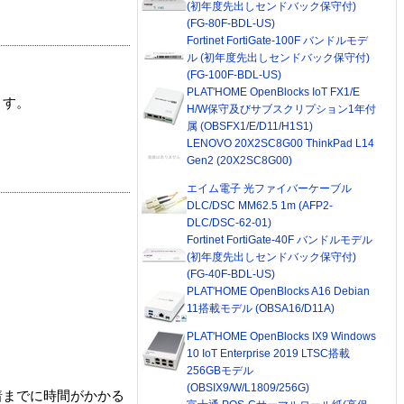
(初年度先出しセンドバック保守付)
(FG-80F-BDL-US)
Fortinet FortiGate-100F バンドルモデ
ル (初年度先出しセンドバック保守付)
(FG-100F-BDL-US)
PLAT'HOME OpenBlocks IoT FX1/E
ます。
H/W保守及びサブスクリプション1年付
属 (OBSFX1/E/D11/H1S1)
LENOVO 20X2SC8G00 ThinkPad L14
Gen2 (20X2SC8G00)
エイム電子 光ファイバーケーブル
DLC/DSC MM62.5 1m (AFP2-
DLC/DSC-62-01)
Fortinet FortiGate-40F バンドルモデル
(初年度先出しセンドバック保守付)
(FG-40F-BDL-US)
PLAT'HOME OpenBlocks A16 Debian
11搭載モデル (OBSA16/D11A)
PLAT'HOME OpenBlocks IX9 Windows
10 IoT Enterprise 2019 LTSC搭載
256GBモデル
(OBSIX9/W/L1809/256G)
着までに時間がかかる