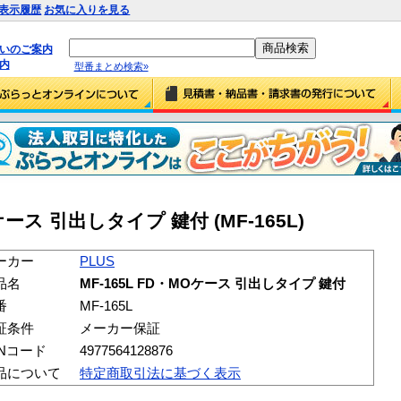
表示履歴
お気に入りを見る
払いのご案内
内
型番まとめ検索»
Oケース 引出しタイプ 鍵付 (MF-165L)
ーカー
PLUS
品名
MF-165L FD・MOケース 引出しタイプ 鍵付
番
MF-165L
証条件
メーカー保証
ANコード
4977564128876
品について
特定商取引法に基づく表示