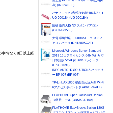
富士通 POS-Cサーマルロール紙(高保
存) (0722410-P)
パナソニック 感熱記録紙B4(6本入り)
UG-0001B4 (UG-0001B4)
応研 販売大臣 NX スタンドアロン
(OKN-423533)
大電 環境対応 1000BASE-T/X メディ
アコンバータ (DN1800SG2E)
Microsoft Windows Server Standard
の事情なく8日以上経
2019 16コアライセンス 64bitWin対応
日本語版 5CAL付 DVDパッケージ
(P73-07691)
IDEC AUTO-ID SOLUTIONS バッテリ
ー BP-007 (BP-007)
TP-Link AX1800 壁面埋め込み型 Wi-Fi
6アクセスポイント (EAP615-WALL)
PLAT'HOME OpenBlocks IX9 Debian
10搭載モデル (OBSIX9/D10A)
PLAT'HOME EasyBlocks Syslog 120G
サブスクリプション(保守サービス) 1年