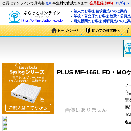
会員はオンラインで見積書(
)を
無料で作成
できます
会員登録(無料)
ログイン
見本
法人のお客様 請求書払いのご案内
学校・官公庁のお客様 校費・公費
研究機関のお客様 科研費払いのご案
PLUS MF-165L FD・M
メ
商
型
保
J
返