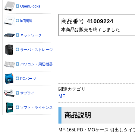
OpenBlocks
商品番号
41009224
IoT関連
本商品は販売を終了しました
ネットワーク
サーバ・ストレージ
パソコン・周辺機器
PCパーツ
関連カテゴリ
サプライ
MF
ソフト・ライセンス
商品説明
MF-165L FD・MOケース 引出しタイ