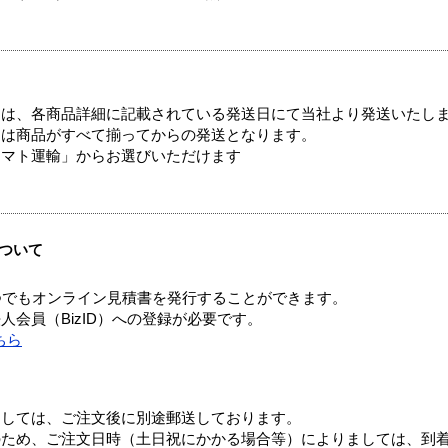
ては、各商品詳細に記載されている発送日にて当社より発送いたし
送は商品がすべて揃ってからの発送となります。
ヤマト運輸」からお選びいただけます
ついて
つでもオンライン見積書を発行することができます。
会員（BizID）への登録が必要です。
ちら
ましては、ご注文後に別途郵送しております。
のため、ご注文日時（土日祝にかかる場合等）によりましては、到