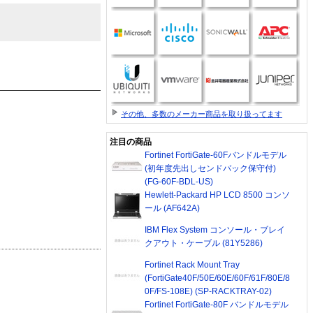
その他、多数のメーカー商品を取り扱ってます
注目の商品
Fortinet FortiGate-60Fバンドルモデル
(初年度先出しセンドバック保守付)
(FG-60F-BDL-US)
Hewlett-Packard HP LCD 8500 コンソ
ール (AF642A)
IBM Flex System コンソール・ブレイ
クアウト・ケーブル (81Y5286)
Fortinet Rack Mount Tray
(FortiGate40F/50E/60E/60F/61F/80E/8
0F/FS-108E) (SP-RACKTRAY-02)
Fortinet FortiGate-80F バンドルモデル