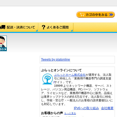
Tweets by platonline
ぷらっとオンラインについて
ぷらっとホーム株式会社
が運用する、法人取
引に特化した「業務用IT機器専門の調達支援
サイト」です。
1999年よりネットワーク機器、サーバ、スト
レージ、パソコン周辺機器、PCパーツ、ソフトウェ
ア、ライセンスなど、業務用IT機器中心に販売。品揃え
は業界トップクラスの約5.5万点です。法人取引に特化
し、学校・官公庁・一般法人のお客様の請求書後払いに
も対応しています。
IPv6への取り組み
会社概要
お客様からの声
もっと見る