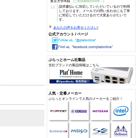
東京大学/K様
(ご利用期間2009年～)
“
請求書払いに対応していただいているので利用
しております。メールでの問い合わせにも丁寧
に対応していただけるので大変ありがたいで
す。
あなたの声をお寄せください!
公式アカウント / ページ
ぷらっとホーム社製品
当社ブランドの製品情報はこちら
人気・定番メーカー
ぷらっとオンラインで人気のメーカーをご紹介！