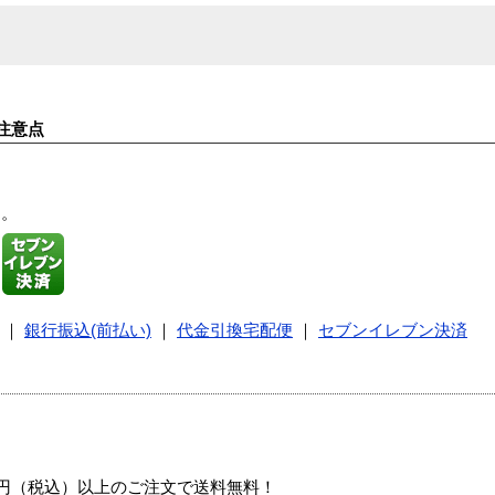
注意点
す。
｜
銀行振込(前払い)
｜
代金引換宅配便
｜
セブンイレブン決済
00円（税込）以上のご注文で送料無料！