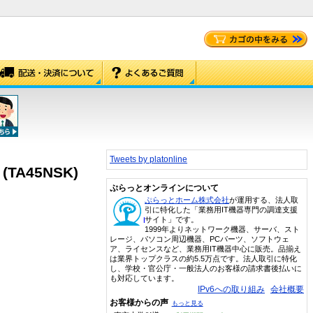
Tweets by platonline
TA45NSK)
ぷらっとオンラインについて
ぷらっとホーム株式会社
が運用する、法人取
引に特化した「業務用IT機器専門の調達支援
サイト」です。
1999年よりネットワーク機器、サーバ、スト
レージ、パソコン周辺機器、PCパーツ、ソフトウェ
ア、ライセンスなど、業務用IT機器中心に販売。品揃え
は業界トップクラスの約5.5万点です。法人取引に特化
し、学校・官公庁・一般法人のお客様の請求書後払いに
も対応しています。
IPv6への取り組み
会社概要
お客様からの声
もっと見る