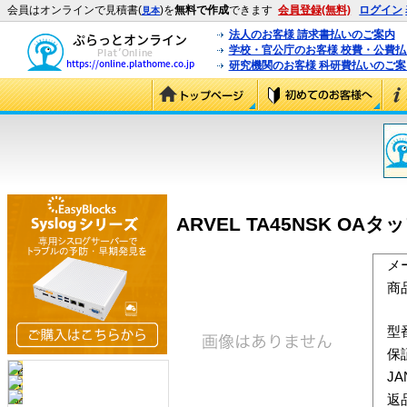
会員はオンラインで見積書(
)を
無料で作成
できます
会員登録(無料)
ログイン
見本
法人のお客様 請求書払いのご案内
学校・官公庁のお客様 校費・公費
研究機関のお客様 科研費払いのご案
ARVEL TA45NSK OA
メ
商
型
保
J
返