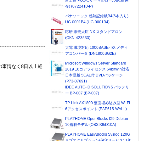
富士通 POS-Cサーマルロール紙(高保
存) (0722410-P)
パナソニック 感熱記録紙B4(6本入り)
UG-0001B4 (UG-0001B4)
応研 販売大臣 NX スタンドアロン
(OKN-423533)
大電 環境対応 1000BASE-T/X メディ
アコンバータ (DN1800SG2E)
Microsoft Windows Server Standard
の事情なく8日以上経
2019 16コアライセンス 64bitWin対応
日本語版 5CAL付 DVDパッケージ
(P73-07691)
IDEC AUTO-ID SOLUTIONS バッテリ
ー BP-007 (BP-007)
TP-Link AX1800 壁面埋め込み型 Wi-Fi
6アクセスポイント (EAP615-WALL)
PLAT'HOME OpenBlocks IX9 Debian
10搭載モデル (OBSIX9/D10A)
PLAT'HOME EasyBlocks Syslog 120G
サブスクリプション(保守サービス) 1年