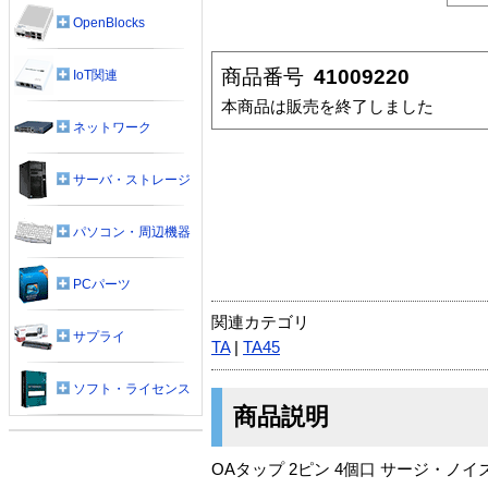
OpenBlocks
商品番号
41009220
IoT関連
本商品は販売を終了しました
ネットワーク
サーバ・ストレージ
パソコン・周辺機器
PCパーツ
関連カテゴリ
サプライ
TA
|
TA45
ソフト・ライセンス
商品説明
OAタップ 2ピン 4個口 サージ・ノ