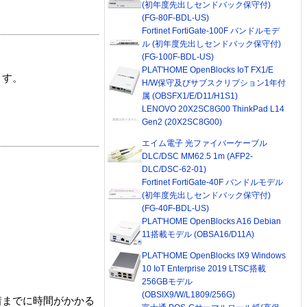
(初年度先出しセンドバック保守付)
(FG-80F-BDL-US)
Fortinet FortiGate-100F バンドルモデ
ル (初年度先出しセンドバック保守付)
(FG-100F-BDL-US)
PLAT'HOME OpenBlocks IoT FX1/E
ます。
H/W保守及びサブスクリプション1年付
属 (OBSFX1/E/D11/H1S1)
LENOVO 20X2SC8G00 ThinkPad L14
Gen2 (20X2SC8G00)
エイム電子 光ファイバーケーブル
DLC/DSC MM62.5 1m (AFP2-
DLC/DSC-62-01)
Fortinet FortiGate-40F バンドルモデル
(初年度先出しセンドバック保守付)
(FG-40F-BDL-US)
PLAT'HOME OpenBlocks A16 Debian
11搭載モデル (OBSA16/D11A)
PLAT'HOME OpenBlocks IX9 Windows
10 IoT Enterprise 2019 LTSC搭載
256GBモデル
(OBSIX9/W/L1809/256G)
着までに時間がかかる