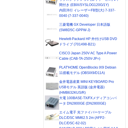
間付き (EBIX/SYSLOG120G/1Y)
内田洋行 イレーザーFB型(大) 7-337-
0040 (7-337-0040)
三菱電機 GX Developer 日本語版
(SW8D5C-GPPW-J)
Hewlett-Packard HP 外付けUSB DVD
ドライブ (701498-B21)
CISCO Japan 250V AC Type A Power
Cable (CAB-TA-250V-JP=)
PLAT'HOME OpenBlocks IX9 Debian
11搭載モデル (OBSIX9/D11A)
金井電器産業 MINI KEYBOARD Pro
USBモデル 英語版 (金井電器)
(HMB632KUS/R)
大電 100BASE-TX/FXメディアコンバ
ータ DN2800GE (DN2800GE)
エイム電子 光ファイバーケーブル
DLC/DSC MM62.5 2m (AFP2-
DLC/DSC-62-02)