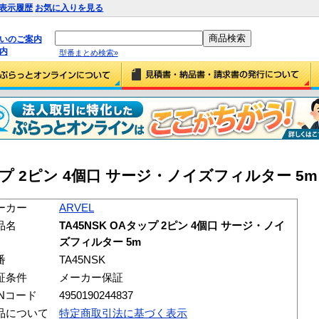
表示履歴
お気に入りを見る
払いのご案内
内
型番まとめ検索»
タップ 2ピン 4個口 サージ・ノイズフィルター 5m (
ーカー
ARVEL
品名
TA45NSK OAタップ 2ピン 4個口 サージ・ノイ
ズフィルター 5m
番
TA45NSK
証条件
メーカー保証
ANコード
4950190244837
品について
特定商取引法に基づく表示