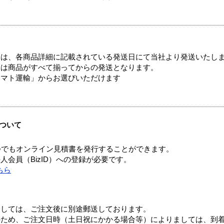
ては、各商品詳細に記載されている発送日にて当社より発送いたし
送は商品がすべて揃ってからの発送となります。
ヤマト運輸」からお選びいただけます
ついて
つでもオンライン見積書を発行することができます。
会員（BizID）への登録が必要です。
ちら
ましては、ご注文後に別途郵送しております。
のため、ご注文日時（土日祝にかかる場合等）によりましては、到