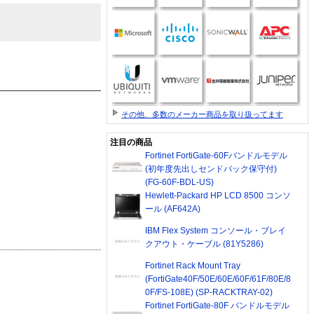
その他、多数のメーカー商品を取り扱ってます
注目の商品
Fortinet FortiGate-60Fバンドルモデル
(初年度先出しセンドバック保守付)
(FG-60F-BDL-US)
Hewlett-Packard HP LCD 8500 コンソ
ール (AF642A)
IBM Flex System コンソール・ブレイ
クアウト・ケーブル (81Y5286)
Fortinet Rack Mount Tray
(FortiGate40F/50E/60E/60F/61F/80E/8
0F/FS-108E) (SP-RACKTRAY-02)
Fortinet FortiGate-80F バンドルモデル