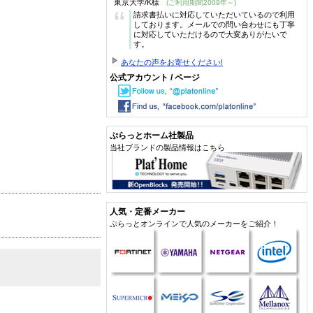
東京大学/K様
(ご利用期間2009年～)
“
請求書払いに対応していただいているので利用
しております。メールでの問い合わせにも丁寧
に対応していただけるので大変ありがたいで
す。
あなたの声をお寄せください!
公式アカウント / ページ
ぷらっとホーム社製品
当社ブランドの製品情報はこちら
人気・定番メーカー
ぷらっとオンラインで人気のメーカーをご紹介！