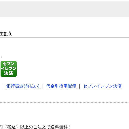
注意点
す。
｜
銀行振込(前払い)
｜
代金引換宅配便
｜
セブンイレブン決済
00円（税込）以上のご注文で送料無料！