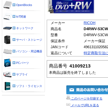
OpenBlocks
IoT関連
メーカー
RICOH
ネットワーク
商品名
D4RWV-S3C
型番
D4RWV-S3CW
サーバ・ストレージ
保証条件
メーカー保証
JANコード
496131102058
パソコン・周辺機器
返品について
特定商取引法
PCパーツ
商品番号
41009213
本商品は販売を終了しました
サプライ
ソフト・ライセンス
このページを印刷する
メールでURLを送る