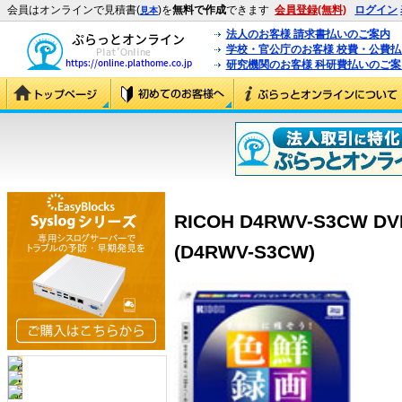
会員はオンラインで見積書(
)を
無料で作成
できます
会員登録(無料)
ログイン
見本
法人のお客様 請求書払いのご案内
学校・官公庁のお客様 校費・公費
研究機関のお客様 科研費払いのご案
RICOH D4RWV-S3CW 
(D4RWV-S3CW)