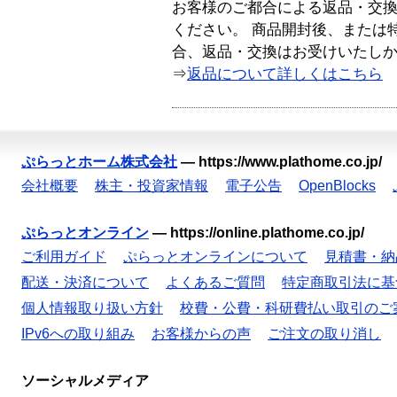
お客様のご都合による返品・交
ください。 商品開封後、または
合、返品・交換はお受けいたし
⇒
返品について詳しくはこちら
ぷらっとホーム株式会社
—
https://www.plathome.co.jp/
会社概要
株主・投資家情報
電子公告
OpenBlocks
ぷらっとオンライン
—
https://online.plathome.co.jp/
ご利用ガイド
ぷらっとオンラインについて
見積書・納
配送・決済について
よくあるご質問
特定商取引法に基
個人情報取り扱い方針
校費・公費・科研費払い取引のご
IPv6への取り組み
お客様からの声
ご注文の取り消し
ソーシャルメディア