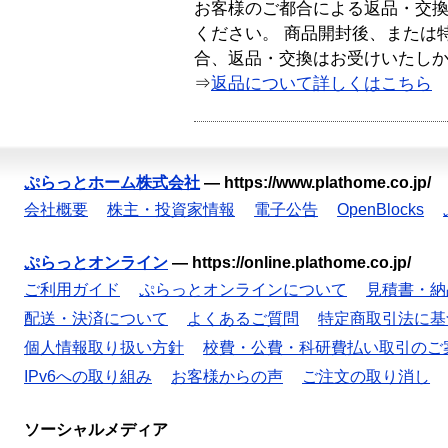
お客様のご都合による返品・交
ください。 商品開封後、または
合、返品・交換はお受けいたし
⇒
返品について詳しくはこちら
ぷらっとホーム株式会社
—
https://www.plathome.co.jp/
会社概要
株主・投資家情報
電子公告
OpenBlocks
ぷらっとオンライン
—
https://online.plathome.co.jp/
ご利用ガイド
ぷらっとオンラインについて
見積書・納
配送・決済について
よくあるご質問
特定商取引法に基
個人情報取り扱い方針
校費・公費・科研費払い取引のご
IPv6への取り組み
お客様からの声
ご注文の取り消し
ソーシャルメディア