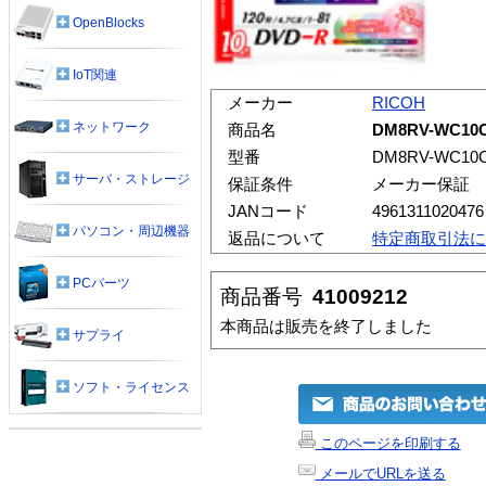
OpenBlocks
IoT関連
メーカー
RICOH
ネットワーク
商品名
DM8RV-WC1
型番
DM8RV-WC10
サーバ・ストレージ
保証条件
メーカー保証
JANコード
4961311020476
パソコン・周辺機器
返品について
特定商取引法に
PCパーツ
商品番号
41009212
本商品は販売を終了しました
サプライ
ソフト・ライセンス
このページを印刷する
メールでURLを送る