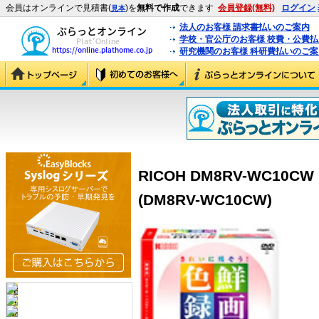
会員はオンラインで見積書(
)を
無料で作成
できます
会員登録(無料)
ログイン
見本
法人のお客様 請求書払いのご案内
学校・官公庁のお客様 校費・公費
研究機関のお客様 科研費払いのご案
RICOH DM8RV-WC10C
(DM8RV-WC10CW)