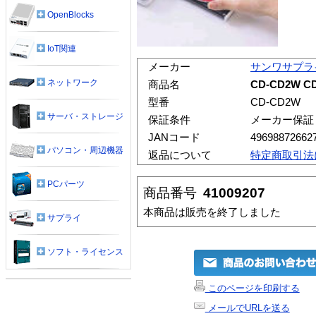
OpenBlocks
IoT関連
メーカー
サンワサプラ
ネットワーク
商品名
CD-CD2W
型番
CD-CD2W
サーバ・ストレージ
保証条件
メーカー保証
JANコード
49698872662
パソコン・周辺機器
返品について
特定商取引法
PCパーツ
商品番号
41009207
本商品は販売を終了しました
サプライ
ソフト・ライセンス
このページを印刷する
メールでURLを送る