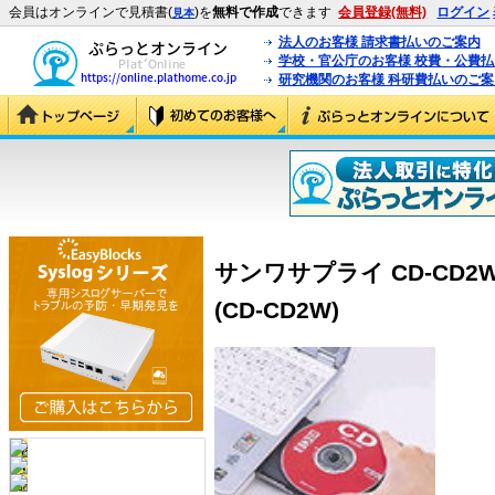
会員はオンラインで見積書(
)を
無料で作成
できます
会員登録(無料)
ログイン
見本
法人のお客様 請求書払いのご案内
学校・官公庁のお客様 校費・公費
研究機関のお客様 科研費払いのご案
サンワサプライ CD-CD2
(CD-CD2W)