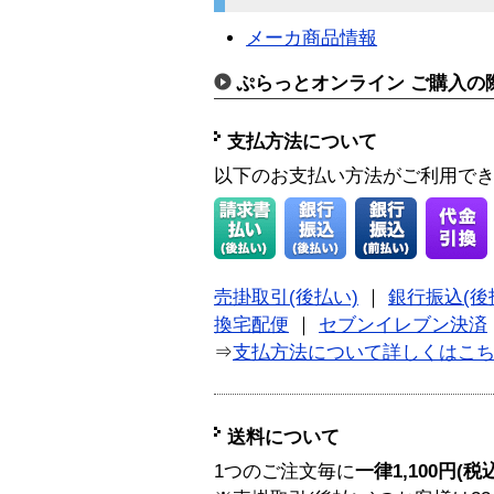
メーカ商品情報
ぷらっとオンライン ご購入の
支払方法について
以下のお支払い方法がご利用で
売掛取引(後払い)
｜
銀行振込(後
換宅配便
｜
セブンイレブン決済
⇒
支払方法について詳しくはこ
送料について
1つのご注文毎に
一律1,100円(税