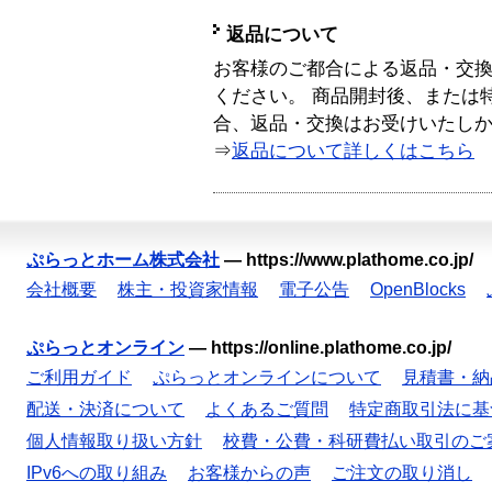
返品について
お客様のご都合による返品・交
ください。 商品開封後、または
合、返品・交換はお受けいたし
⇒
返品について詳しくはこちら
ぷらっとホーム株式会社
—
https://www.plathome.co.jp/
会社概要
株主・投資家情報
電子公告
OpenBlocks
ぷらっとオンライン
—
https://online.plathome.co.jp/
ご利用ガイド
ぷらっとオンラインについて
見積書・納
配送・決済について
よくあるご質問
特定商取引法に基
個人情報取り扱い方針
校費・公費・科研費払い取引のご
IPv6への取り組み
お客様からの声
ご注文の取り消し