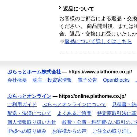
返品について
お客様のご都合による返品・交
ください。 商品開封後、または
合、返品・交換はお受けいたし
⇒
返品について詳しくはこちら
ぷらっとホーム株式会社
—
https://www.plathome.co.jp/
会社概要
株主・投資家情報
電子公告
OpenBlocks
ぷらっとオンライン
—
https://online.plathome.co.jp/
ご利用ガイド
ぷらっとオンラインについて
見積書・納
配送・決済について
よくあるご質問
特定商取引法に基
個人情報取り扱い方針
校費・公費・科研費払い取引のご
IPv6への取り組み
お客様からの声
ご注文の取り消し