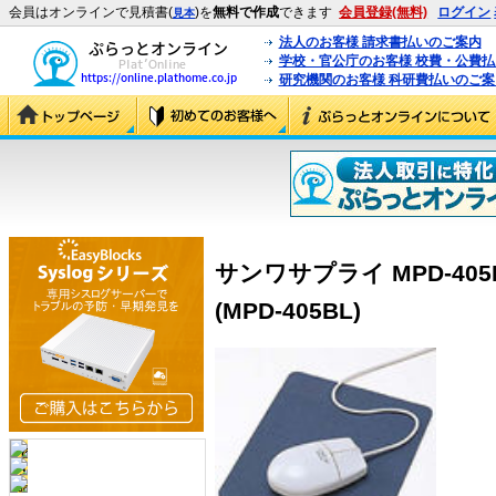
会員はオンラインで見積書(
)を
無料で作成
できます
会員登録(無料)
ログイン
見本
法人のお客様 請求書払いのご案内
学校・官公庁のお客様 校費・公費
研究機関のお客様 科研費払いのご案
サンワサプライ MPD-405
(MPD-405BL)