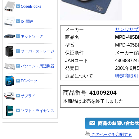
OpenBlocks
IoT関連
メーカー
サンワサプ
ネットワーク
商品名
MPD-405
型番
MPD-405B
サーバ・ストレージ
保証条件
メーカー保
JANコード
496988724
パソコン・周辺機器
発売日
2001年6月
返品について
特定商取引
PCパーツ
商品番号
41009204
サプライ
本商品は販売を終了しました
ソフト・ライセンス
このページを印刷する