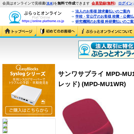
会員はオンラインで見積書(
)を
無料で作成
できます
会員登録(無料)
ログイン
見本
法人のお客様 請求書払いのご案内
学校・官公庁のお客様 校費・公費
研究機関のお客様 科研費払いのご案
サンワサプライ MPD-MU
レッド) (MPD-MU1WR)