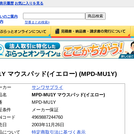
表示履歴
お気に入りを見る
払いのご案内
内
型番まとめ検索»
Y マウスパッド(イエロー) (MPD-MU1Y)
ーカー
サンワサプライ
品名
MPD-MU1Y マウスパッド(イエロー)
番
MPD-MU1Y
証条件
メーカー保証
ANコード
4969887244760
売日
2003年11月26日
品について
特定商取引法に基づく表示