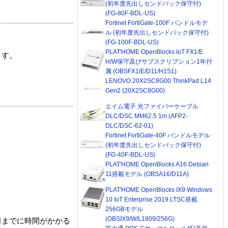
(初年度先出しセンドバック保守付)
(FG-80F-BDL-US)
Fortinet FortiGate-100F バンドルモデ
ル (初年度先出しセンドバック保守付)
(FG-100F-BDL-US)
PLAT'HOME OpenBlocks IoT FX1/E
ます。
H/W保守及びサブスクリプション1年付
属 (OBSFX1/E/D11/H1S1)
LENOVO 20X2SC8G00 ThinkPad L14
Gen2 (20X2SC8G00)
エイム電子 光ファイバーケーブル
DLC/DSC MM62.5 1m (AFP2-
DLC/DSC-62-01)
Fortinet FortiGate-40F バンドルモデル
(初年度先出しセンドバック保守付)
(FG-40F-BDL-US)
PLAT'HOME OpenBlocks A16 Debian
11搭載モデル (OBSA16/D11A)
PLAT'HOME OpenBlocks IX9 Windows
10 IoT Enterprise 2019 LTSC搭載
256GBモデル
(OBSIX9/W/L1809/256G)
着までに時間がかかる