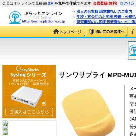
会員はオンラインで見積書(
)を
無料で作成
できます
会員登録(無料)
ログイン
見本
法人のお客様 請求書払いのご案内
学校・官公庁のお客様 校費・公費
研究機関のお客様 科研費払いのご案
サンワサプライ MPD-MU1
メ
商
型
保
J
発
返