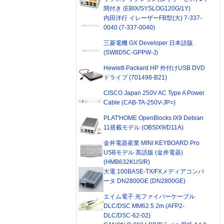
間付き (EBIX/SYSLOG120G/1Y)
内田洋行 イレーザーFB型(大) 7-337-
0040 (7-337-0040)
三菱電機 GX Developer 日本語版
(SW8D5C-GPPW-J)
Hewlett-Packard HP 外付けUSB DVD
ドライブ (701498-B21)
CISCO Japan 250V AC Type A Power
Cable (CAB-TA-250V-JP=)
PLAT'HOME OpenBlocks IX9 Debian
11搭載モデル (OBSIX9/D11A)
金井電器産業 MINI KEYBOARD Pro
USBモデル 英語版 (金井電器)
(HMB632KUS/R)
大電 100BASE-TX/FXメディアコンバ
ータ DN2800GE (DN2800GE)
エイム電子 光ファイバーケーブル
DLC/DSC MM62.5 2m (AFP2-
DLC/DSC-62-02)