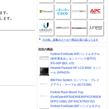
ます｡
します｡
その他、多数のメーカー商品を取り扱ってます
注目の商品
Fortinet FortiGate-60Fバンドルモデル
(初年度先出しセンドバック保守付)
(FG-60F-BDL-US)
Hewlett-Packard HP LCD 8500 コンソ
ール (AF642A)
IBM Flex System コンソール・ブレイ
クアウト・ケーブル (81Y5286)
Fortinet Rack Mount Tray
(FortiGate40F/50E/60E/60F/61F/80E/8
0F/FS-108E) (SP-RACKTRAY-02)
Fortinet FortiGate-80F バンドルモデル