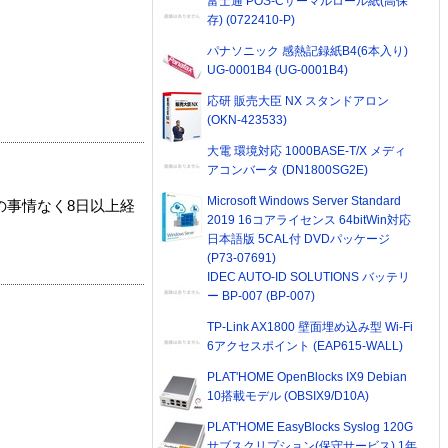
富士通 POS-Cサーマルロール紙(高保
存) (0722410-P)
パナソニック 感熱記録紙B4(6本入り)
UG-0001B4 (UG-0001B4)
応研 販売大臣 NX スタンドアロン
(OKN-423533)
大電 環境対応 1000BASE-T/X メディ
アコンバータ (DN1800SG2E)
Microsoft Windows Server Standard
の事情なく8日以上経
2019 16コアライセンス 64bitWin対応
日本語版 5CAL付 DVDパッケージ
(P73-07691)
IDEC AUTO-ID SOLUTIONS バッテリ
ー BP-007 (BP-007)
TP-Link AX1800 壁面埋め込み型 Wi-Fi
6アクセスポイント (EAP615-WALL)
PLAT'HOME OpenBlocks IX9 Debian
10搭載モデル (OBSIX9/D10A)
PLAT'HOME EasyBlocks Syslog 120G
サブスクリプション(保守サービス) 1年