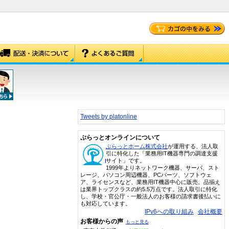
Tweets by platonline
ぷらっとオンラインについて
ぷらっとホーム株式会社
が運用する、法人取
引に特化した「業務用IT機器専門の調達支援
サイト」です。
1999年よりネットワーク機器、サーバ、スト
レージ、パソコン周辺機器、PCパーツ、ソフトウェ
ア、ライセンスなど、業務用IT機器中心に販売。品揃え
は業界トップクラスの約5.5万点です。法人取引に特化
し、学校・官公庁・一般法人のお客様の請求書後払いに
も対応しています。
IPv6への取り組み
会社概要
お客様からの声
もっと見る