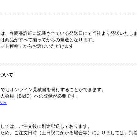
ては、各商品詳細に記載されている発送日にて当社より発送いたし
送は商品がすべて揃ってからの発送となります。
ヤマト運輸」からお選びいただけます
ついて
つでもオンライン見積書を発行することができます。
会員（BizID）への登録が必要です。
ちら
ましては、ご注文後に別途郵送しております。
のため、ご注文日時（土日祝にかかる場合等）によりましては、到