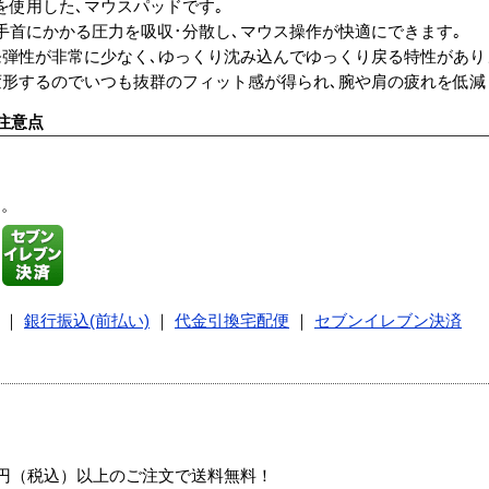
を使用した､マウスパッドです｡
手首にかかる圧力を吸収･分散し､マウス操作が快適にできます｡
発弾性が非常に少なく､ゆっくり沈み込んでゆっくり戻る特性があり
変形するのでいつも抜群のフィット感が得られ､腕や肩の疲れを低減
注意点
す。
｜
銀行振込(前払い)
｜
代金引換宅配便
｜
セブンイレブン決済
00円（税込）以上のご注文で送料無料！