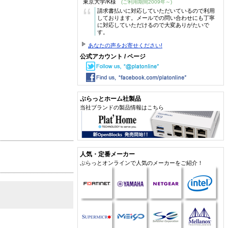
東京大学/K様
(ご利用期間2009年～)
“
請求書払いに対応していただいているので利用
しております。メールでの問い合わせにも丁寧
に対応していただけるので大変ありがたいで
す。
あなたの声をお寄せください!
公式アカウント / ページ
ぷらっとホーム社製品
当社ブランドの製品情報はこちら
人気・定番メーカー
ぷらっとオンラインで人気のメーカーをご紹介！