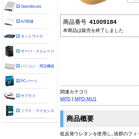
OpenBlocks
商品番号
41009184
IoT関連
本商品は販売を終了しました
ネットワーク
サーバ・ストレージ
パソコン・周辺機器
PCパーツ
関連カテゴリ
サプライ
MPD
|
MPD-MU1
ソフト・ライセンス
商品概要
低反発ウレタンを使用し､抜群のフィ