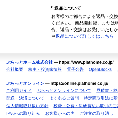
返品について
お客様のご都合による返品・交
ください。 商品開封後、または
合、返品・交換はお受けいたし
⇒
返品について詳しくはこちら
ぷらっとホーム株式会社
—
https://www.plathome.co.jp/
会社概要
株主・投資家情報
電子公告
OpenBlocks
ぷらっとオンライン
—
https://online.plathome.co.jp/
ご利用ガイド
ぷらっとオンラインについて
見積書・納
配送・決済について
よくあるご質問
特定商取引法に基
個人情報取り扱い方針
校費・公費・科研費払い取引のご
IPv6への取り組み
お客様からの声
ご注文の取り消し