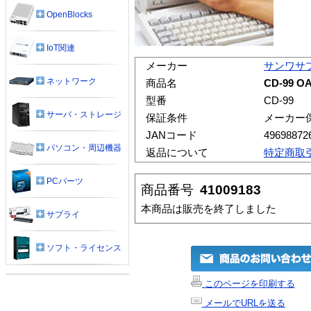
OpenBlocks
IoT関連
メーカー
サンワサ
ネットワーク
商品名
CD-99
型番
CD-99
サーバ・ストレージ
保証条件
メーカー
JANコード
49698872
パソコン・周辺機器
返品について
特定商取
PCパーツ
商品番号
41009183
本商品は販売を終了しました
サプライ
ソフト・ライセンス
このページを印刷する
メールでURLを送る