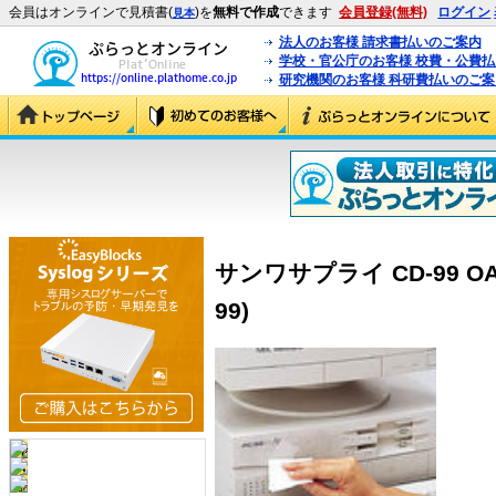
会員はオンラインで見積書(
)を
無料で作成
できます
会員登録(無料)
ログイン
見本
法人のお客様 請求書払いのご案内
学校・官公庁のお客様 校費・公費
研究機関のお客様 科研費払いのご案
サンワサプライ CD-99 O
99)