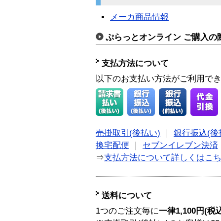
メーカ商品情報
ぷらっとオンライン ご購入の
支払方法について
以下のお支払い方法がご利用で
売掛取引(後払い)
｜
銀行振込(後
換宅配便
｜
セブンイレブン決済
⇒
支払方法について詳しくはこ
送料について
1つのご注文毎に
一律1,100円(税