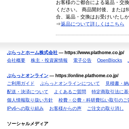
お客様のご都合による返品・交
ください。 商品開封後、または
合、返品・交換はお受けいたし
⇒
返品について詳しくはこちら
ぷらっとホーム株式会社
—
https://www.plathome.co.jp/
会社概要
株主・投資家情報
電子公告
OpenBlocks
ぷらっとオンライン
—
https://online.plathome.co.jp/
ご利用ガイド
ぷらっとオンラインについて
見積書・納
配送・決済について
よくあるご質問
特定商取引法に基
個人情報取り扱い方針
校費・公費・科研費払い取引のご
IPv6への取り組み
お客様からの声
ご注文の取り消し
ソーシャルメディア