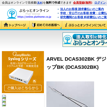
会員はオンラインで見積書(
)を
無料で作成
できます
会員登録(無料)
ログイン
見本
法人のお客様 請求書払いのご案内
学校・官公庁のお客様 校費・公費
研究機関のお客様 科研費払いのご案
ARVEL DCAS302BK
ップBK (DCAS302BK)