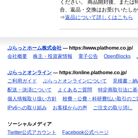
ください。 商品開封後、または
合、返品・交換はお受けいたし
⇒
返品について詳しくはこちら
ぷらっとホーム株式会社
—
https://www.plathome.co.jp/
会社概要
株主・投資家情報
電子公告
OpenBlocks
ぷらっとオンライン
—
https://online.plathome.co.jp/
ご利用ガイド
ぷらっとオンラインについて
見積書・納
配送・決済について
よくあるご質問
特定商取引法に基
個人情報取り扱い方針
校費・公費・科研費払い取引のご
IPv6への取り組み
お客様からの声
ご注文の取り消し
ソーシャルメディア
Twitter公式アカウント
Facebook公式ページ