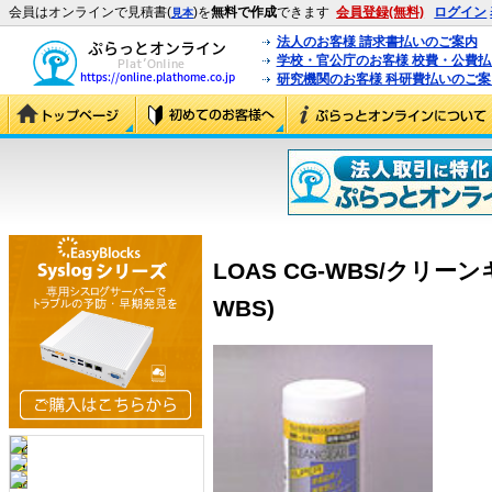
会員はオンラインで見積書(
)を
無料で作成
できます
会員登録(無料)
ログイン
見本
法人のお客様 請求書払いのご案内
学校・官公庁のお客様 校費・公費
研究機関のお客様 科研費払いのご案
LOAS CG-WBS/クリー
WBS)