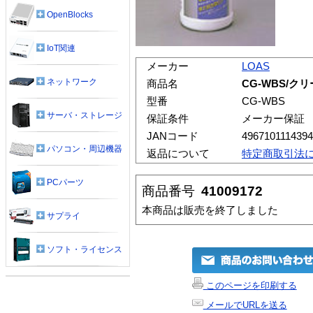
OpenBlocks
IoT関連
メーカー
LOAS
ネットワーク
商品名
CG-WBS/
型番
CG-WBS
サーバ・ストレージ
保証条件
メーカー保証
JANコード
4967101114394
パソコン・周辺機器
返品について
特定商取引法
PCパーツ
商品番号
41009172
本商品は販売を終了しました
サプライ
ソフト・ライセンス
このページを印刷する
メールでURLを送る