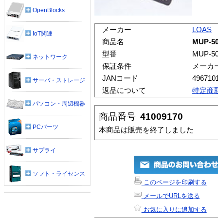
OpenBlocks
メーカー
LOAS
IoT関連
商品名
MUP-
型番
MUP-5
ネットワーク
保証条件
メーカ
JANコード
496710
サーバ・ストレージ
返品について
特定商
パソコン・周辺機器
商品番号
41009170
PCパーツ
本商品は販売を終了しました
サプライ
ソフト・ライセンス
このページを印刷する
メールでURLを送る
お気に入りに追加する