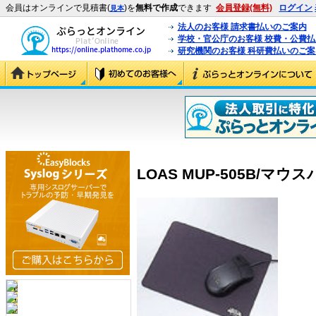
会員はオンラインで見積書(
)を
無料で作成
できます
会員登録(無料)
ログイン
見本
法人のお客様 請求書払いのご案内
学校・官公庁のお客様 校費・公費
研究機関のお客様 科研費払いのご案
LOAS MUP-505B/マウスパ