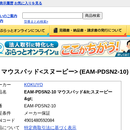
表示履歴
お気に入りを見る
払いのご案内
内
型番まとめ検索»
10 マウスパッド<スヌーピー> (EAM-PDSN2-10)
ーカー
KOKUYO
品名
EAM-PDSN2-10 マウスパッド&lt;スヌーピー
&gt;
番
EAM-PDSN2-10
証条件
メーカー保証
ANコード
4901480592084
品について
特定商取引法に基づく表示