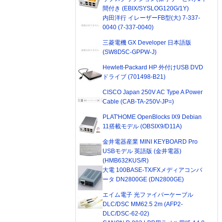
間付き (EBIX/SYSLOG120G/1Y)
内田洋行 イレーザーFB型(大) 7-337-
0040 (7-337-0040)
三菱電機 GX Developer 日本語版
(SW8D5C-GPPW-J)
Hewlett-Packard HP 外付けUSB DVD
ドライブ (701498-B21)
CISCO Japan 250V AC Type A Power
Cable (CAB-TA-250V-JP=)
PLAT'HOME OpenBlocks IX9 Debian
11搭載モデル (OBSIX9/D11A)
金井電器産業 MINI KEYBOARD Pro
USBモデル 英語版 (金井電器)
(HMB632KUS/R)
大電 100BASE-TX/FXメディアコンバ
ータ DN2800GE (DN2800GE)
エイム電子 光ファイバーケーブル
DLC/DSC MM62.5 2m (AFP2-
DLC/DSC-62-02)