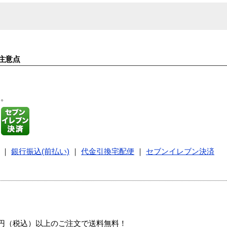
注意点
す。
｜
銀行振込(前払い)
｜
代金引換宅配便
｜
セブンイレブン決済
00円（税込）以上のご注文で送料無料！