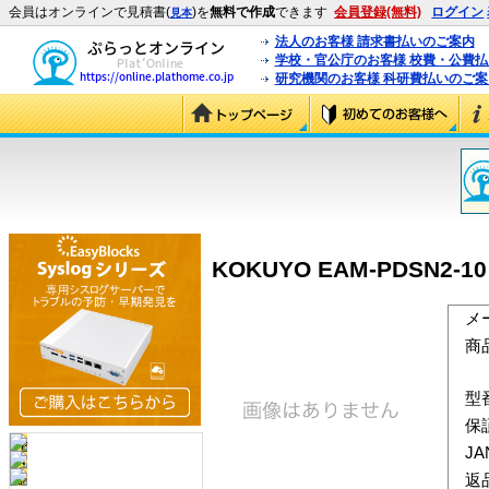
会員はオンラインで見積書(
)を
無料で作成
できます
会員登録(無料)
ログイン
見本
法人のお客様 請求書払いのご案内
学校・官公庁のお客様 校費・公費
研究機関のお客様 科研費払いのご案
KOKUYO EAM-PDSN2-
メ
商
型
保
J
返