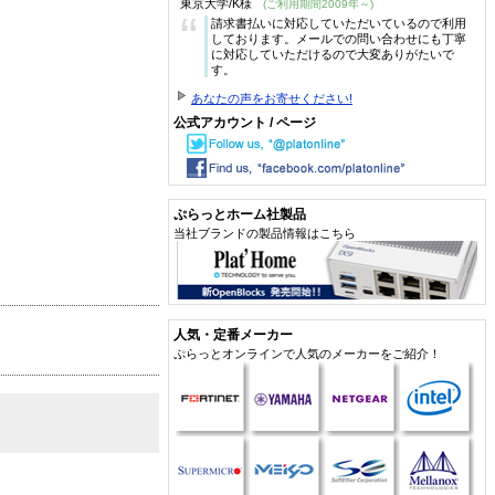
東京大学/K様
(ご利用期間2009年～)
“
請求書払いに対応していただいているので利用
しております。メールでの問い合わせにも丁寧
に対応していただけるので大変ありがたいで
す。
あなたの声をお寄せください!
公式アカウント / ページ
ぷらっとホーム社製品
当社ブランドの製品情報はこちら
人気・定番メーカー
ぷらっとオンラインで人気のメーカーをご紹介！