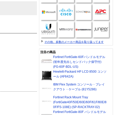
その他、多数のメーカー商品を取り扱ってます
注目の商品
Fortinet FortiGate-60Fバンドルモデル
(初年度先出しセンドバック保守付)
(FG-60F-BDL-US)
Hewlett-Packard HP LCD 8500 コンソ
ール (AF642A)
IBM Flex System コンソール・ブレイ
クアウト・ケーブル (81Y5286)
Fortinet Rack Mount Tray
(FortiGate40F/50E/60E/60F/61F/80E/8
0F/FS-108E) (SP-RACKTRAY-02)
Fortinet FortiGate-80F バンドルモデル