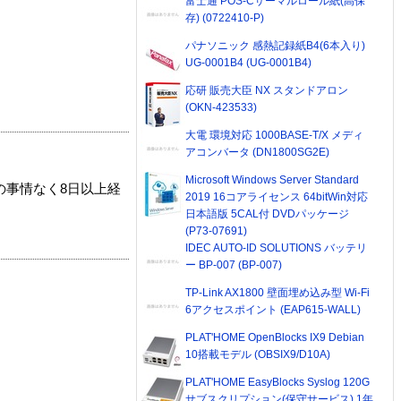
富士通 POS-Cサーマルロール紙(高保
存) (0722410-P)
パナソニック 感熱記録紙B4(6本入り)
UG-0001B4 (UG-0001B4)
応研 販売大臣 NX スタンドアロン
(OKN-423533)
大電 環境対応 1000BASE-T/X メディ
アコンバータ (DN1800SG2E)
Microsoft Windows Server Standard
の事情なく8日以上経
2019 16コアライセンス 64bitWin対応
日本語版 5CAL付 DVDパッケージ
(P73-07691)
IDEC AUTO-ID SOLUTIONS バッテリ
ー BP-007 (BP-007)
TP-Link AX1800 壁面埋め込み型 Wi-Fi
6アクセスポイント (EAP615-WALL)
PLAT'HOME OpenBlocks IX9 Debian
10搭載モデル (OBSIX9/D10A)
PLAT'HOME EasyBlocks Syslog 120G
サブスクリプション(保守サービス) 1年