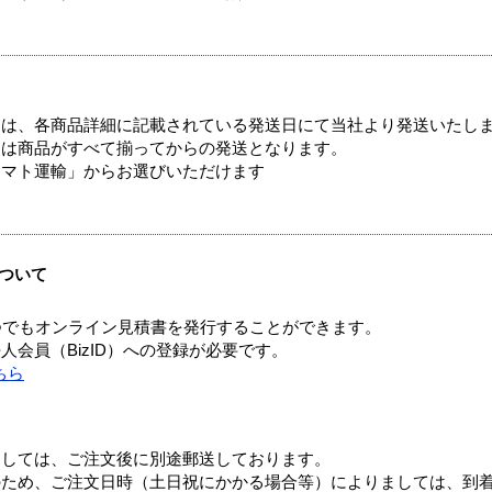
ては、各商品詳細に記載されている発送日にて当社より発送いたし
送は商品がすべて揃ってからの発送となります。
ヤマト運輸」からお選びいただけます
ついて
つでもオンライン見積書を発行することができます。
会員（BizID）への登録が必要です。
ちら
ましては、ご注文後に別途郵送しております。
のため、ご注文日時（土日祝にかかる場合等）によりましては、到