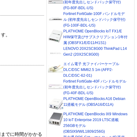
(初年度先出しセンドバック保守付)
(FG-80F-BDL-US)
Fortinet FortiGate-100F バンドルモデ
ル (初年度先出しセンドバック保守付)
(FG-100F-BDL-US)
PLAT'HOME OpenBlocks IoT FX1/E
ます。
H/W保守及びサブスクリプション1年付
属 (OBSFX1/E/D11/H1S1)
LENOVO 20X2SC8G00 ThinkPad L14
Gen2 (20X2SC8G00)
エイム電子 光ファイバーケーブル
DLC/DSC MM62.5 1m (AFP2-
DLC/DSC-62-01)
Fortinet FortiGate-40F バンドルモデル
(初年度先出しセンドバック保守付)
(FG-40F-BDL-US)
PLAT'HOME OpenBlocks A16 Debian
11搭載モデル (OBSA16/D11A)
PLAT'HOME OpenBlocks IX9 Windows
10 IoT Enterprise 2019 LTSC搭載
256GBモデル
(OBSIX9/W/L1809/256G)
着までに時間がかかる