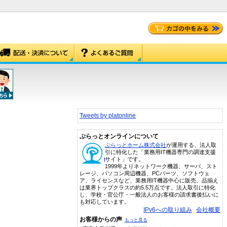
Tweets by platonline
ぷらっとオンラインについて
ぷらっとホーム株式会社
が運用する、法人取
引に特化した「業務用IT機器専門の調達支援
サイト」です。
1999年よりネットワーク機器、サーバ、スト
レージ、パソコン周辺機器、PCパーツ、ソフトウェ
ア、ライセンスなど、業務用IT機器中心に販売。品揃え
は業界トップクラスの約5.5万点です。法人取引に特化
し、学校・官公庁・一般法人のお客様の請求書後払いに
も対応しています。
IPv6への取り組み
会社概要
お客様からの声
もっと見る