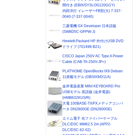
間付き (EBIX/SYSLOG120G/1Y)
内田洋行 イレーザーFB型(大) 7-337-
0040 (7-337-0040)
三菱電機 GX Developer 日本語版
(SW8D5C-GPPW-J)
Hewlett-Packard HP 外付けUSB DVD
ドライブ (701498-B21)
CISCO Japan 250V AC Type A Power
Cable (CAB-TA-250V-JP=)
PLAT'HOME OpenBlocks IX9 Debian
11搭載モデル (OBSIX9/D11A)
金井電器産業 MINI KEYBOARD Pro
USBモデル 英語版 (金井電器)
(HMB632KUS/R)
大電 100BASE-TX/FXメディアコンバ
ータ DN2800GE (DN2800GE)
エイム電子 光ファイバーケーブル
DLC/DSC MM62.5 2m (AFP2-
DLC/DSC-62-02)