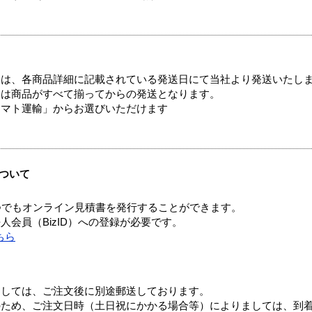
ては、各商品詳細に記載されている発送日にて当社より発送いたし
送は商品がすべて揃ってからの発送となります。
ヤマト運輸」からお選びいただけます
ついて
つでもオンライン見積書を発行することができます。
会員（BizID）への登録が必要です。
ちら
ましては、ご注文後に別途郵送しております。
のため、ご注文日時（土日祝にかかる場合等）によりましては、到