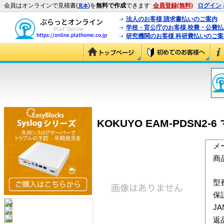
会員はオンラインで見積書(
)を
無料で作成
できます
会員登録(無料)
ログイン
見本
法人のお客様 請求書払いのご案内
学校・官公庁のお客様 校費・公費
研究機関のお客様 科研費払いのご案
KOKUYO EAM-PDSN2-
メ
商
型
保
J
返