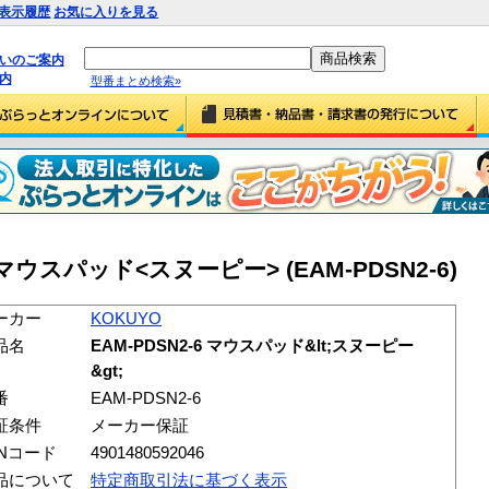
表示履歴
お気に入りを見る
払いのご案内
内
型番まとめ検索»
6 マウスパッド<スヌーピー> (EAM-PDSN2-6)
ーカー
KOKUYO
品名
EAM-PDSN2-6 マウスパッド&lt;スヌーピー
&gt;
番
EAM-PDSN2-6
証条件
メーカー保証
ANコード
4901480592046
品について
特定商取引法に基づく表示