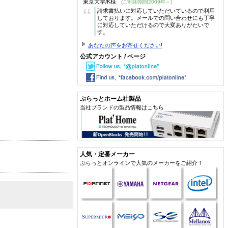
東京大学/K様
(ご利用期間2009年～)
“
請求書払いに対応していただいているので利用
しております。メールでの問い合わせにも丁寧
に対応していただけるので大変ありがたいで
す。
あなたの声をお寄せください!
公式アカウント / ページ
ぷらっとホーム社製品
当社ブランドの製品情報はこちら
人気・定番メーカー
ぷらっとオンラインで人気のメーカーをご紹介！