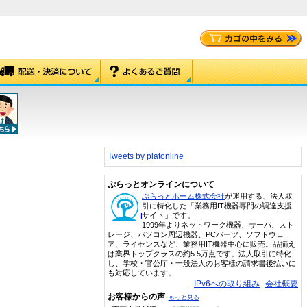
Tweets by platonline
ぷらっとオンラインについて
ぷらっとホーム株式会社
が運用する、法人取
引に特化した「業務用IT機器専門の調達支援
サイト」です。
1999年よりネットワーク機器、サーバ、スト
レージ、パソコン周辺機器、PCパーツ、ソフトウェ
ア、ライセンスなど、業務用IT機器中心に販売。品揃え
は業界トップクラスの約5.5万点です。法人取引に特化
し、学校・官公庁・一般法人のお客様の請求書後払いに
も対応しています。
IPv6への取り組み
会社概要
お客様からの声
もっと見る