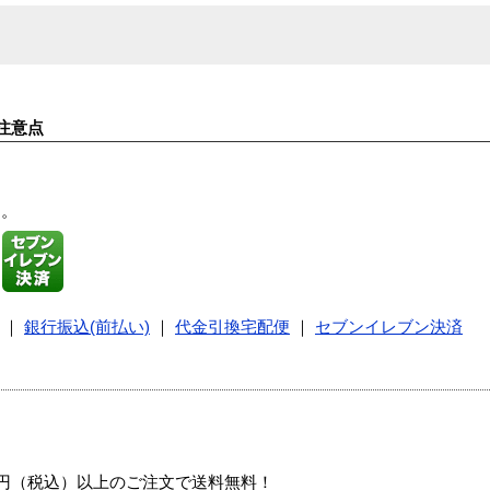
注意点
す。
｜
銀行振込(前払い)
｜
代金引換宅配便
｜
セブンイレブン決済
00円（税込）以上のご注文で送料無料！