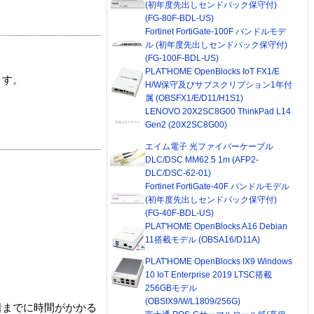
(初年度先出しセンドバック保守付)
(FG-80F-BDL-US)
Fortinet FortiGate-100F バンドルモデ
ル (初年度先出しセンドバック保守付)
(FG-100F-BDL-US)
PLAT'HOME OpenBlocks IoT FX1/E
ます。
H/W保守及びサブスクリプション1年付
属 (OBSFX1/E/D11/H1S1)
LENOVO 20X2SC8G00 ThinkPad L14
Gen2 (20X2SC8G00)
エイム電子 光ファイバーケーブル
DLC/DSC MM62.5 1m (AFP2-
DLC/DSC-62-01)
Fortinet FortiGate-40F バンドルモデル
(初年度先出しセンドバック保守付)
(FG-40F-BDL-US)
PLAT'HOME OpenBlocks A16 Debian
11搭載モデル (OBSA16/D11A)
PLAT'HOME OpenBlocks IX9 Windows
10 IoT Enterprise 2019 LTSC搭載
256GBモデル
(OBSIX9/W/L1809/256G)
着までに時間がかかる