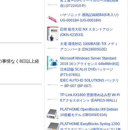
富士通 POS-Cサーマルロール紙(高保
存) (0722410-P)
パナソニック 感熱記録紙B4(6本入り)
UG-0001B4 (UG-0001B4)
応研 販売大臣 NX スタンドアロン
(OKN-423533)
大電 環境対応 1000BASE-T/X メディ
アコンバータ (DN1800SG2E)
Microsoft Windows Server Standard
の事情なく8日以上経
2019 16コアライセンス 64bitWin対応
日本語版 5CAL付 DVDパッケージ
(P73-07691)
IDEC AUTO-ID SOLUTIONS バッテリ
ー BP-007 (BP-007)
TP-Link AX1800 壁面埋め込み型 Wi-Fi
6アクセスポイント (EAP615-WALL)
PLAT'HOME OpenBlocks IX9 Debian
10搭載モデル (OBSIX9/D10A)
PLAT'HOME EasyBlocks Syslog 120G
サブスクリプション(保守サービス) 1年