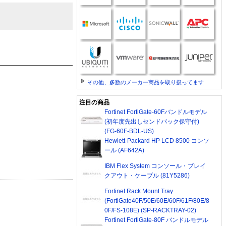
その他、多数のメーカー商品を取り扱ってます
注目の商品
Fortinet FortiGate-60Fバンドルモデル
(初年度先出しセンドバック保守付)
(FG-60F-BDL-US)
Hewlett-Packard HP LCD 8500 コンソ
ール (AF642A)
IBM Flex System コンソール・ブレイ
クアウト・ケーブル (81Y5286)
Fortinet Rack Mount Tray
(FortiGate40F/50E/60E/60F/61F/80E/8
0F/FS-108E) (SP-RACKTRAY-02)
Fortinet FortiGate-80F バンドルモデル