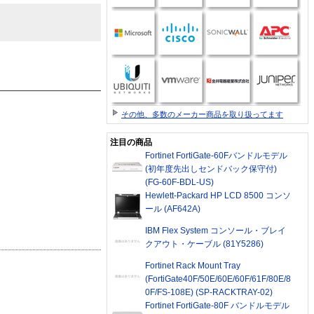
その他、多数のメーカー商品を取り扱ってます
注目の商品
Fortinet FortiGate-60Fバンドルモデル
(初年度先出しセンドバック保守付)
(FG-60F-BDL-US)
Hewlett-Packard HP LCD 8500 コンソ
ール (AF642A)
IBM Flex System コンソール・ブレイ
クアウト・ケーブル (81Y5286)
Fortinet Rack Mount Tray
(FortiGate40F/50E/60E/60F/61F/80E/8
0F/FS-108E) (SP-RACKTRAY-02)
Fortinet FortiGate-80F バンドルモデル