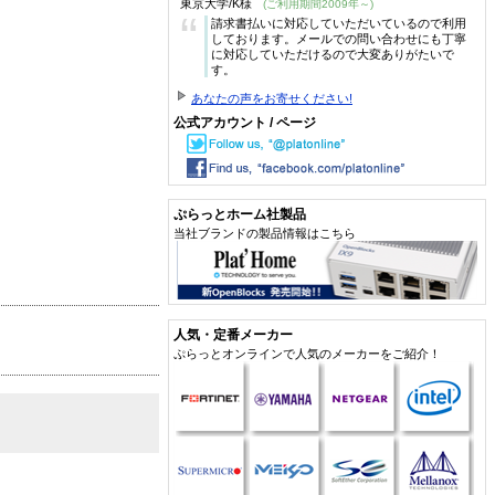
東京大学/K様
(ご利用期間2009年～)
“
請求書払いに対応していただいているので利用
しております。メールでの問い合わせにも丁寧
に対応していただけるので大変ありがたいで
す。
あなたの声をお寄せください!
公式アカウント / ページ
ぷらっとホーム社製品
当社ブランドの製品情報はこちら
人気・定番メーカー
ぷらっとオンラインで人気のメーカーをご紹介！