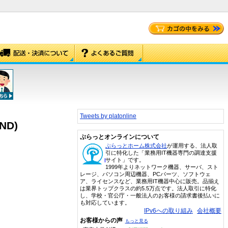
Tweets by platonline
ND)
ぷらっとオンラインについて
ぷらっとホーム株式会社
が運用する、法人取
引に特化した「業務用IT機器専門の調達支援
サイト」です。
1999年よりネットワーク機器、サーバ、スト
レージ、パソコン周辺機器、PCパーツ、ソフトウェ
ア、ライセンスなど、業務用IT機器中心に販売。品揃え
は業界トップクラスの約5.5万点です。法人取引に特化
し、学校・官公庁・一般法人のお客様の請求書後払いに
も対応しています。
IPv6への取り組み
会社概要
お客様からの声
もっと見る