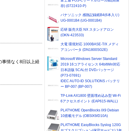
富士通 POS-Cサーマルロール紙(高保
存) (0722410-P)
パナソニック 感熱記録紙B4(6本入り)
UG-0001B4 (UG-0001B4)
応研 販売大臣 NX スタンドアロン
(OKN-423533)
大電 環境対応 1000BASE-T/X メディ
アコンバータ (DN1800SG2E)
Microsoft Windows Server Standard
の事情なく8日以上経
2019 16コアライセンス 64bitWin対応
日本語版 5CAL付 DVDパッケージ
(P73-07691)
IDEC AUTO-ID SOLUTIONS バッテリ
ー BP-007 (BP-007)
TP-Link AX1800 壁面埋め込み型 Wi-Fi
6アクセスポイント (EAP615-WALL)
PLAT'HOME OpenBlocks IX9 Debian
10搭載モデル (OBSIX9/D10A)
PLAT'HOME EasyBlocks Syslog 120G
サブスクリプション(保守サービス) 1年