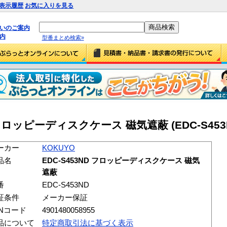
表示履歴
お気に入りを見る
払いのご案内
内
型番まとめ検索»
D フロッピーディスクケース 磁気遮蔽 (EDC-S453
ーカー
KOKUYO
品名
EDC-S453ND フロッピーディスクケース 磁気
遮蔽
番
EDC-S453ND
証条件
メーカー保証
ANコード
4901480058955
品について
特定商取引法に基づく表示