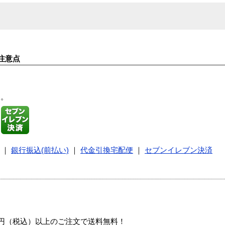
注意点
す。
｜
銀行振込(前払い)
｜
代金引換宅配便
｜
セブンイレブン決済
00円（税込）以上のご注文で送料無料！