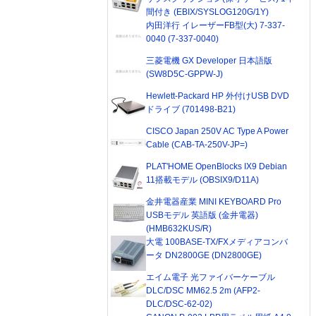
間付き (EBIX/SYSLOG120G/1Y)
内田洋行 イレーザーFB型(大) 7-337-
0040 (7-337-0040)
三菱電機 GX Developer 日本語版
(SW8D5C-GPPW-J)
Hewlett-Packard HP 外付けUSB DVD
ドライブ (701498-B21)
CISCO Japan 250V AC Type A Power
Cable (CAB-TA-250V-JP=)
PLAT'HOME OpenBlocks IX9 Debian
11搭載モデル (OBSIX9/D11A)
金井電器産業 MINI KEYBOARD Pro
USBモデル 英語版 (金井電器)
(HMB632KUS/R)
大電 100BASE-TX/FXメディアコンバ
ータ DN2800GE (DN2800GE)
エイム電子 光ファイバーケーブル
DLC/DSC MM62.5 2m (AFP2-
DLC/DSC-62-02)