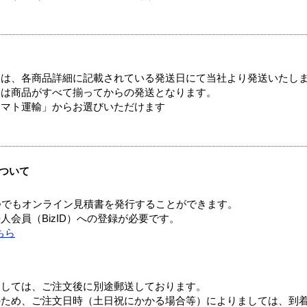
ては、各商品詳細に記載されている発送日にて当社より発送いたし
送は商品がすべて揃ってからの発送となります。
ヤマト運輸」からお選びいただけます
ついて
つでもオンライン見積書を発行することができます。
会員（BizID）への登録が必要です。
ちら
ましては、ご注文後に別途郵送しております。
のため、ご注文日時（土日祝にかかる場合等）によりましては、到