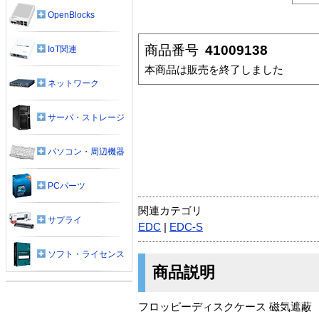
OpenBlocks
商品番号
41009138
IoT関連
本商品は販売を終了しました
ネットワーク
サーバ・ストレージ
パソコン・周辺機器
PCパーツ
関連カテゴリ
サプライ
EDC
|
EDC-S
ソフト・ライセンス
商品説明
フロッピーディスクケース 磁気遮蔽