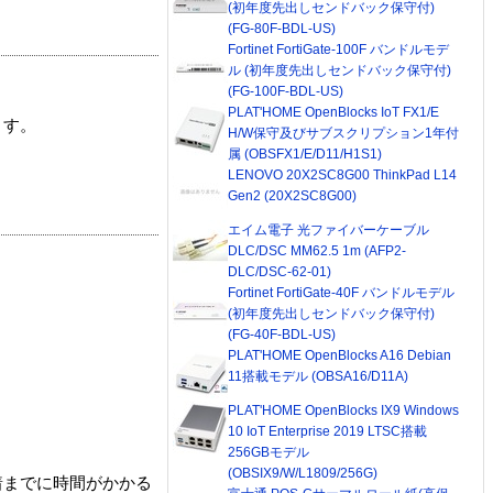
(初年度先出しセンドバック保守付)
(FG-80F-BDL-US)
Fortinet FortiGate-100F バンドルモデ
ル (初年度先出しセンドバック保守付)
(FG-100F-BDL-US)
PLAT'HOME OpenBlocks IoT FX1/E
ます。
H/W保守及びサブスクリプション1年付
属 (OBSFX1/E/D11/H1S1)
LENOVO 20X2SC8G00 ThinkPad L14
Gen2 (20X2SC8G00)
エイム電子 光ファイバーケーブル
DLC/DSC MM62.5 1m (AFP2-
DLC/DSC-62-01)
Fortinet FortiGate-40F バンドルモデル
(初年度先出しセンドバック保守付)
(FG-40F-BDL-US)
PLAT'HOME OpenBlocks A16 Debian
11搭載モデル (OBSA16/D11A)
PLAT'HOME OpenBlocks IX9 Windows
10 IoT Enterprise 2019 LTSC搭載
256GBモデル
(OBSIX9/W/L1809/256G)
着までに時間がかかる