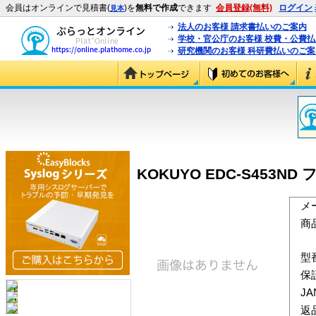
会員はオンラインで見積書(
)を
無料で作成
できます
会員登録(無料)
ログイン
見本
法人のお客様 請求書払いのご案内
学校・官公庁のお客様 校費・公費
研究機関のお客様 科研費払いのご案
KOKUYO EDC-S453N
メ
商
型
保
J
返