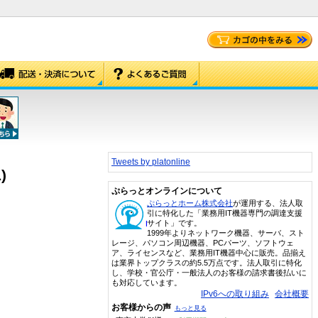
Tweets by platonline
)
ぷらっとオンラインについて
ぷらっとホーム株式会社
が運用する、法人取
引に特化した「業務用IT機器専門の調達支援
サイト」です。
1999年よりネットワーク機器、サーバ、スト
レージ、パソコン周辺機器、PCパーツ、ソフトウェ
ア、ライセンスなど、業務用IT機器中心に販売。品揃え
は業界トップクラスの約5.5万点です。法人取引に特化
し、学校・官公庁・一般法人のお客様の請求書後払いに
も対応しています。
IPv6への取り組み
会社概要
お客様からの声
もっと見る