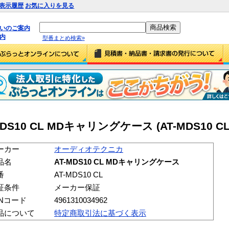
表示履歴
お気に入りを見る
払いのご案内
内
型番まとめ検索»
10 CL MDキャリングケース (AT-MDS10 CL
ーカー
オーディオテクニカ
品名
AT-MDS10 CL MDキャリングケース
番
AT-MDS10 CL
証条件
メーカー保証
ANコード
4961310034962
品について
特定商取引法に基づく表示