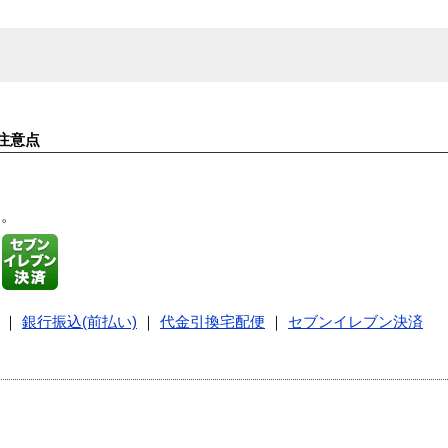
注意点
す。
｜
銀行振込(前払い)
｜
代金引換宅配便
｜
セブンイレブン決済