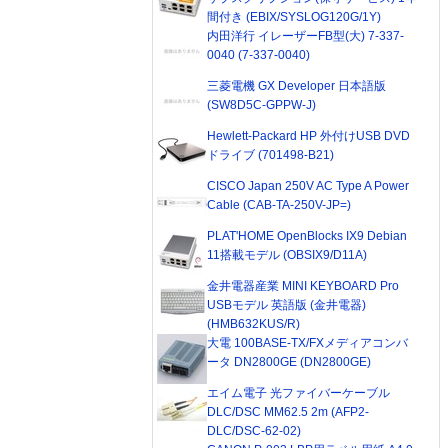
間付き (EBIX/SYSLOG120G/1Y)
内田洋行 イレーザーFB型(大) 7-337-
0040 (7-337-0040)
三菱電機 GX Developer 日本語版
(SW8D5C-GPPW-J)
Hewlett-Packard HP 外付けUSB DVD
ドライブ (701498-B21)
CISCO Japan 250V AC Type A Power
Cable (CAB-TA-250V-JP=)
PLAT'HOME OpenBlocks IX9 Debian
11搭載モデル (OBSIX9/D11A)
金井電器産業 MINI KEYBOARD Pro
USBモデル 英語版 (金井電器)
(HMB632KUS/R)
大電 100BASE-TX/FXメディアコンバ
ータ DN2800GE (DN2800GE)
エイム電子 光ファイバーケーブル
DLC/DSC MM62.5 2m (AFP2-
DLC/DSC-62-02)