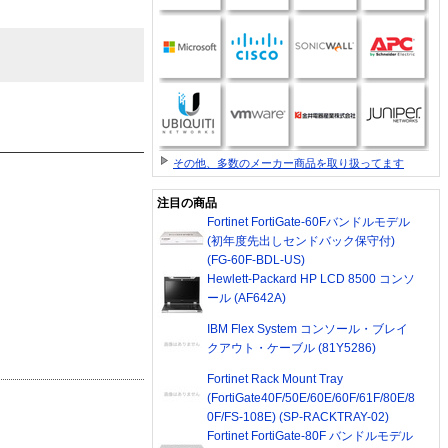
その他、多数のメーカー商品を取り扱ってます
注目の商品
Fortinet FortiGate-60Fバンドルモデル
(初年度先出しセンドバック保守付)
(FG-60F-BDL-US)
Hewlett-Packard HP LCD 8500 コンソ
ール (AF642A)
IBM Flex System コンソール・ブレイ
クアウト・ケーブル (81Y5286)
Fortinet Rack Mount Tray
(FortiGate40F/50E/60E/60F/61F/80E/8
0F/FS-108E) (SP-RACKTRAY-02)
Fortinet FortiGate-80F バンドルモデル