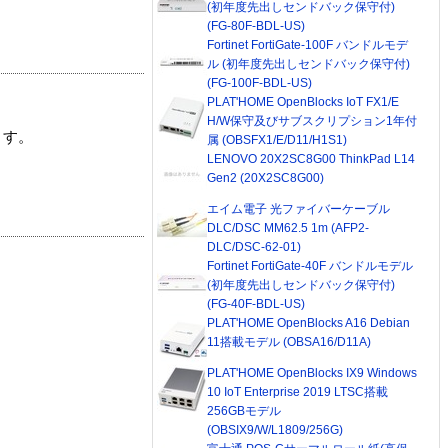
(初年度先出しセンドバック保守付)
(FG-80F-BDL-US)
Fortinet FortiGate-100F バンドルモデ
ル (初年度先出しセンドバック保守付)
(FG-100F-BDL-US)
PLAT'HOME OpenBlocks IoT FX1/E
H/W保守及びサブスクリプション1年付
ます。
属 (OBSFX1/E/D11/H1S1)
LENOVO 20X2SC8G00 ThinkPad L14
Gen2 (20X2SC8G00)
エイム電子 光ファイバーケーブル
DLC/DSC MM62.5 1m (AFP2-
DLC/DSC-62-01)
Fortinet FortiGate-40F バンドルモデル
(初年度先出しセンドバック保守付)
(FG-40F-BDL-US)
PLAT'HOME OpenBlocks A16 Debian
11搭載モデル (OBSA16/D11A)
PLAT'HOME OpenBlocks IX9 Windows
10 IoT Enterprise 2019 LTSC搭載
256GBモデル
(OBSIX9/W/L1809/256G)