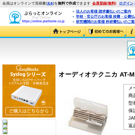
会員はオンラインで見積書(
)を
無料で作成
できます
会員登録(無料)
ログイン
見本
法人のお客様 請求書払いのご案内
学校・官公庁のお客様 校費・公費
研究機関のお客様 科研費払いのご案
オーディオテクニカ AT-MDS
メ
商
型
保
J
返