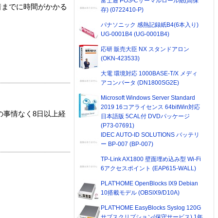
富士通 POS-Cサーマルロール紙(高保
着までに時間がかかる
存) (0722410-P)
パナソニック 感熱記録紙B4(6本入り)
UG-0001B4 (UG-0001B4)
応研 販売大臣 NX スタンドアロン
(OKN-423533)
大電 環境対応 1000BASE-T/X メディ
アコンバータ (DN1800SG2E)
Microsoft Windows Server Standard
2019 16コアライセンス 64bitWin対応
の事情なく8日以上経
日本語版 5CAL付 DVDパッケージ
(P73-07691)
IDEC AUTO-ID SOLUTIONS バッテリ
ー BP-007 (BP-007)
TP-Link AX1800 壁面埋め込み型 Wi-Fi
6アクセスポイント (EAP615-WALL)
PLAT'HOME OpenBlocks IX9 Debian
10搭載モデル (OBSIX9/D10A)
PLAT'HOME EasyBlocks Syslog 120G
サブスクリプション(保守サービス) 1年