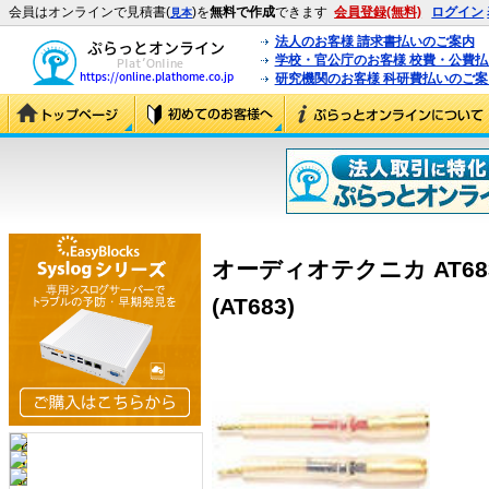
会員はオンラインで見積書(
)を
無料で作成
できます
会員登録(無料)
ログイン
見本
法人のお客様 請求書払いのご案内
学校・官公庁のお客様 校費・公費
研究機関のお客様 科研費払いのご案
オーディオテクニカ AT6
(AT683)