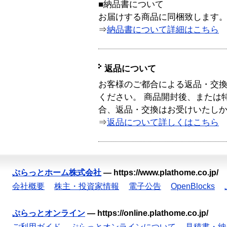
■納品書について
お届けする商品に同梱致します
⇒
納品書について詳細はこちら
返品について
お客様のご都合による返品・交
ください。 商品開封後、または
合、返品・交換はお受けいたし
⇒
返品について詳しくはこちら
ぷらっとホーム株式会社
—
https://www.plathome.co.jp/
会社概要
株主・投資家情報
電子公告
OpenBlocks
ぷらっとオンライン
—
https://online.plathome.co.jp/
ご利用ガイド
ぷらっとオンラインについて
見積書・納