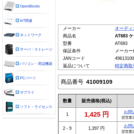
OpenBlocks
IoT関連
メーカー
オーディ
ネットワーク
商品名
AT683
型番
AT683
サーバ・ストレージ
保証条件
メーカー
JANコード
49613100
パソコン・周辺機器
返品について
特定商取
PCパーツ
商品番号
41009109
サプライ
数量
販売価格
(税込)
ソフト・ライセンス
お問
1,425
円
1
翌営業
お問
2 - 9
1,397
円
翌営業