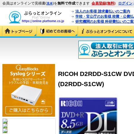
会員はオンラインで見積書(
)を
無料で作成
できます
会員登録(無料)
ログイン
見本
法人のお客様 請求書払いのご案内
学校・官公庁のお客様 校費・公費
研究機関のお客様 科研費払いのご案
RICOH D2RDD-S1CW 
(D2RDD-S1CW)