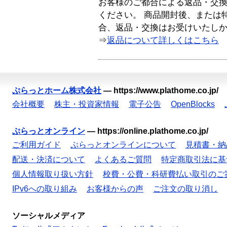
お客様のご都合による返品・交
ください。 商品開封後、または
合、返品・交換はお受けいたし
⇒
返品について詳しくはこちら
ぷらっとホーム株式会社
—
https://www.plathome.co.jp/
会社概要
株主・投資家情報
電子公告
OpenBlocks
ぷらっとオンライン
—
https://online.plathome.co.jp/
ご利用ガイド
ぷらっとオンラインについて
見積書・納
配送・決済について
よくあるご質問
特定商取引法に基
個人情報取り扱い方針
校費・公費・科研費払い取引のご
IPv6への取り組み
お客様からの声
ご注文の取り消し
ソーシャルメディア