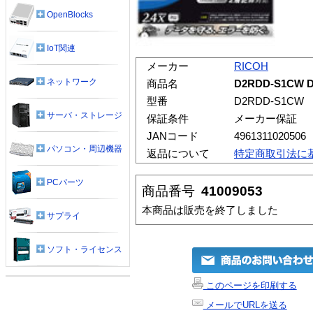
OpenBlocks
IoT関連
メーカー
RICOH
ネットワーク
商品名
D2RDD-S1CW
型番
D2RDD-S1CW
サーバ・ストレージ
保証条件
メーカー保証
JANコード
4961311020506
パソコン・周辺機器
返品について
特定商取引法に
PCパーツ
商品番号
41009053
本商品は販売を終了しました
サプライ
ソフト・ライセンス
このページを印刷する
メールでURLを送る