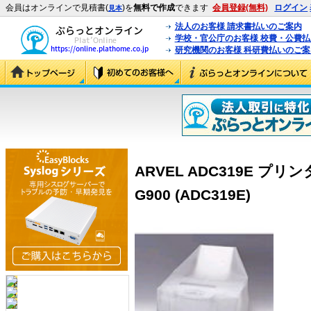
会員はオンラインで見積書(
)を
無料で作成
できます
会員登録(無料)
ログイン
見本
法人のお客様 請求書払いのご案内
学校・官公庁のお客様 校費・公費
研究機関のお客様 科研費払いのご案
ARVEL ADC319E プリ
G900 (ADC319E)