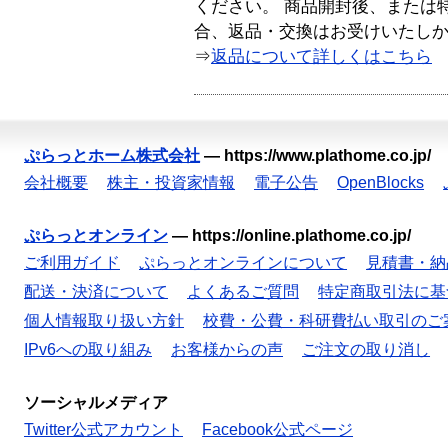
ください。 商品開封後、または
合、返品・交換はお受けいたし
⇒
返品について詳しくはこちら
ぷらっとホーム株式会社
—
https://www.plathome.co.jp/
会社概要
株主・投資家情報
電子公告
OpenBlocks
ぷらっとオンライン
—
https://online.plathome.co.jp/
ご利用ガイド
ぷらっとオンラインについて
見積書・納
配送・決済について
よくあるご質問
特定商取引法に基
個人情報取り扱い方針
校費・公費・科研費払い取引のご
IPv6への取り組み
お客様からの声
ご注文の取り消し
ソーシャルメディア
Twitter公式アカウント
Facebook公式ページ