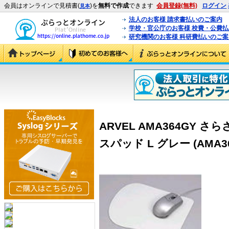
会員はオンラインで見積書(
)を
無料で作成
できます
会員登録(無料)
ログイン
見本
法人のお客様 請求書払いのご案内
学校・官公庁のお客様 校費・公費
研究機関のお客様 科研費払いのご案
ARVEL AMA364GY
スパッド L グレー (AMA36