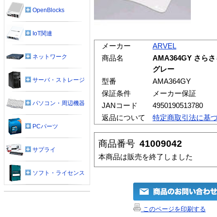
OpenBlocks
IoT関連
メーカー
ARVEL
ネットワーク
商品名
AMA364GY さ
グレー
サーバ・ストレージ
型番
AMA364GY
保証条件
メーカー保証
パソコン・周辺機器
JANコード
4950190513780
返品について
特定商取引法に基
PCパーツ
商品番号
41009042
サプライ
本商品は販売を終了しました
ソフト・ライセンス
このページを印刷する