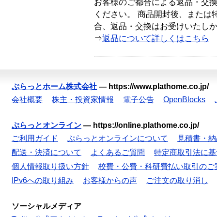
お客様のご都合による返品・交
ください。 商品開封後、または
合、返品・交換はお受けいたし
⇒
返品について詳しくはこちら
ぷらっとホーム株式会社
—
https://www.plathome.co.jp/
会社概要
株主・投資家情報
電子公告
OpenBlocks
ぷらっとオンライン
—
https://online.plathome.co.jp/
ご利用ガイド
ぷらっとオンラインについて
見積書・納
配送・決済について
よくあるご質問
特定商取引法に基
個人情報取り扱い方針
校費・公費・科研費払い取引のご
IPv6への取り組み
お客様からの声
ご注文の取り消し
ソーシャルメディア