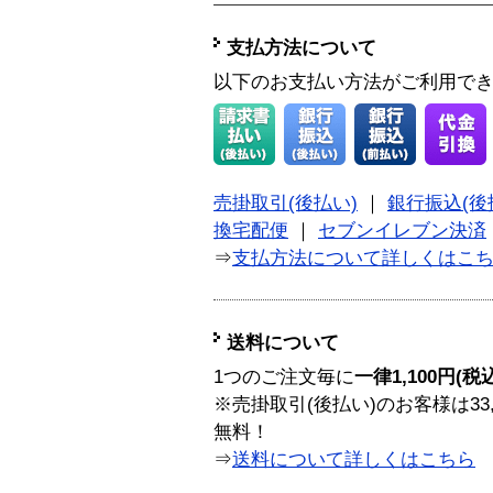
支払方法について
以下のお支払い方法がご利用で
売掛取引(後払い)
｜
銀行振込(後
換宅配便
｜
セブンイレブン決済
⇒
支払方法について詳しくはこ
送料について
1つのご注文毎に
一律1,100円(税
※売掛取引(後払い)のお客様は33
無料！
⇒
送料について詳しくはこちら