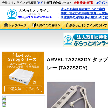
会員はオンラインで見積書(
)を
無料で作成
できます
会員登録(無料)
ログイン
見本
法人のお客様 請求書払いのご案内
学校・官公庁のお客様 校費・公費
研究機関のお客様 科研費払いのご案
ARVEL TA27S2GY 
レー (TA27S2GY)