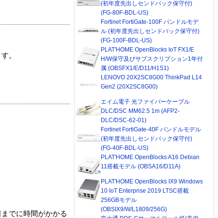
(初年度先出しセンドバック保守付)
(FG-80F-BDL-US)
Fortinet FortiGate-100F バンドルモデ
ル (初年度先出しセンドバック保守付)
(FG-100F-BDL-US)
PLAT'HOME OpenBlocks IoT FX1/E
ます。
H/W保守及びサブスクリプション1年付
属 (OBSFX1/E/D11/H1S1)
LENOVO 20X2SC8G00 ThinkPad L14
Gen2 (20X2SC8G00)
エイム電子 光ファイバーケーブル
DLC/DSC MM62.5 1m (AFP2-
DLC/DSC-62-01)
Fortinet FortiGate-40F バンドルモデル
(初年度先出しセンドバック保守付)
(FG-40F-BDL-US)
PLAT'HOME OpenBlocks A16 Debian
11搭載モデル (OBSA16/D11A)
PLAT'HOME OpenBlocks IX9 Windows
10 IoT Enterprise 2019 LTSC搭載
256GBモデル
(OBSIX9/W/L1809/256G)
着までに時間がかかる