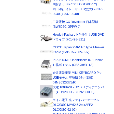
間付き (EBIX/SYSLOG120G/1Y)
内田洋行 イレーザーFB型(大) 7-337-
0040 (7-337-0040)
三菱電機 GX Developer 日本語版
(SW8D5C-GPPW-J)
Hewlett-Packard HP 外付けUSB DVD
ドライブ (701498-B21)
CISCO Japan 250V AC Type A Power
Cable (CAB-TA-250V-JP=)
PLAT'HOME OpenBlocks IX9 Debian
11搭載モデル (OBSIX9/D11A)
金井電器産業 MINI KEYBOARD Pro
USBモデル 英語版 (金井電器)
(HMB632KUS/R)
大電 100BASE-TX/FXメディアコンバ
ータ DN2800GE (DN2800GE)
エイム電子 光ファイバーケーブル
DLC/DSC MM62.5 2m (AFP2-
DLC/DSC-62-02)