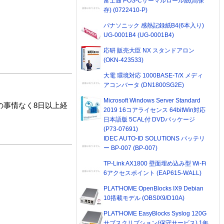
富士通 POS-Cサーマルロール紙(高保
存) (0722410-P)
パナソニック 感熱記録紙B4(6本入り)
UG-0001B4 (UG-0001B4)
応研 販売大臣 NX スタンドアロン
(OKN-423533)
大電 環境対応 1000BASE-T/X メディ
アコンバータ (DN1800SG2E)
Microsoft Windows Server Standard
の事情なく8日以上経
2019 16コアライセンス 64bitWin対応
日本語版 5CAL付 DVDパッケージ
(P73-07691)
IDEC AUTO-ID SOLUTIONS バッテリ
ー BP-007 (BP-007)
TP-Link AX1800 壁面埋め込み型 Wi-Fi
6アクセスポイント (EAP615-WALL)
PLAT'HOME OpenBlocks IX9 Debian
10搭載モデル (OBSIX9/D10A)
PLAT'HOME EasyBlocks Syslog 120G
サブスクリプション(保守サービス) 1年