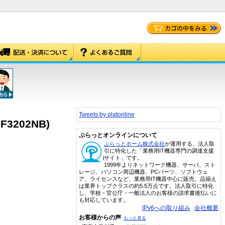
Tweets by platonline
F3202NB)
ぷらっとオンラインについて
ぷらっとホーム株式会社
が運用する、法人取
引に特化した「業務用IT機器専門の調達支援
サイト」です。
1999年よりネットワーク機器、サーバ、スト
レージ、パソコン周辺機器、PCパーツ、ソフトウェ
ア、ライセンスなど、業務用IT機器中心に販売。品揃え
は業界トップクラスの約5.5万点です。法人取引に特化
し、学校・官公庁・一般法人のお客様の請求書後払いに
も対応しています。
IPv6への取り組み
会社概要
お客様からの声
もっと見る