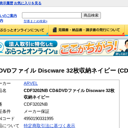
表示履歴
お気に入りを見る
払いのご案内
内
型番まとめ検索»
&DVDファイル Discware 32枚収納ネイビー (CD
ーカー
ARVEL
品名
CDF3202NB CD&DVDファイル Discware 32枚
収納ネイビー
番
CDF3202NB
証条件
メーカー保証
ANコード
4950190331995
品について
特定商取引法に基づく表示