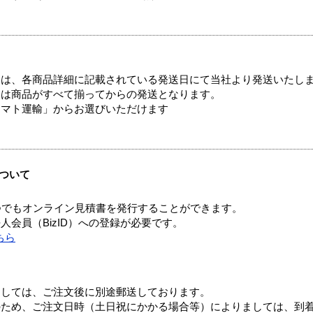
ては、各商品詳細に記載されている発送日にて当社より発送いたし
送は商品がすべて揃ってからの発送となります。
ヤマト運輸」からお選びいただけます
ついて
つでもオンライン見積書を発行することができます。
会員（BizID）への登録が必要です。
ちら
ましては、ご注文後に別途郵送しております。
のため、ご注文日時（土日祝にかかる場合等）によりましては、到