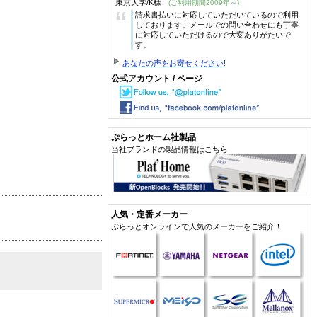
東京大学/K様
(ご利用期間2009年～)
“
請求書払いに対応していただいているので利用
しております。メールでの問い合わせにも丁寧
に対応していただけるので大変ありがたいで
す。
あなたの声をお寄せください!
公式アカウント / ページ
ぷらっとホーム社製品
当社ブランドの製品情報はこちら
人気・定番メーカー
ぷらっとオンラインで人気のメーカーをご紹介！