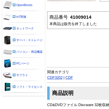
OpenBlocks
商品番号
41009014
IoT関連
本商品は販売を終了しました
ネットワーク
サーバ・ストレージ
パソコン・周辺機器
PCパーツ
関連カテゴリ
サプライ
CDF3202
|
CDF
ソフト・ライセンス
商品説明
CD&DVDファイル Discware 32枚