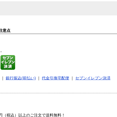
注意点
す。
｜
銀行振込(前払い)
｜
代金引換宅配便
｜
セブンイレブン決済
00円（税込）以上のご注文で送料無料！