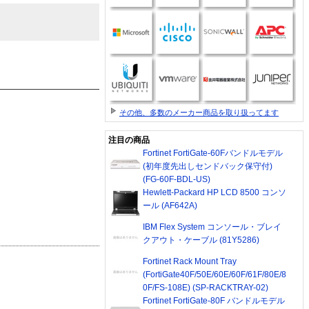
その他、多数のメーカー商品を取り扱ってます
注目の商品
Fortinet FortiGate-60Fバンドルモデル
(初年度先出しセンドバック保守付)
(FG-60F-BDL-US)
Hewlett-Packard HP LCD 8500 コンソ
ール (AF642A)
IBM Flex System コンソール・ブレイ
クアウト・ケーブル (81Y5286)
Fortinet Rack Mount Tray
(FortiGate40F/50E/60E/60F/61F/80E/8
0F/FS-108E) (SP-RACKTRAY-02)
Fortinet FortiGate-80F バンドルモデル