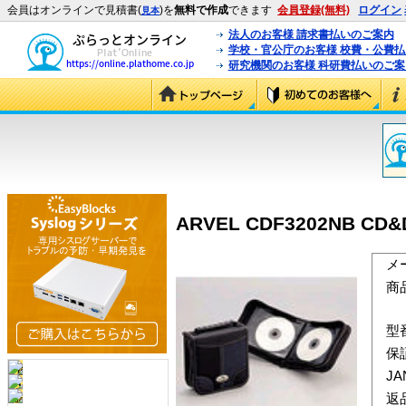
会員はオンラインで見積書(
)を
無料で作成
できます
会員登録(無料)
ログイン
見本
法人のお客様 請求書払いのご案内
学校・官公庁のお客様 校費・公費
研究機関のお客様 科研費払いのご案
ARVEL CDF3202NB CD
メ
商
型
保
J
返