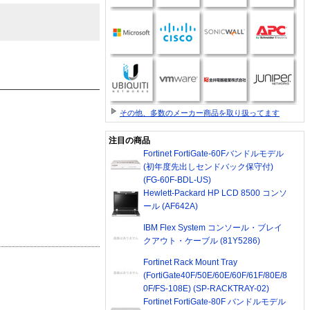
その他、多数のメーカー商品を取り扱ってます
注目の商品
Fortinet FortiGate-60Fバンドルモデル
(初年度先出しセンドバック保守付)
(FG-60F-BDL-US)
Hewlett-Packard HP LCD 8500 コンソ
ール (AF642A)
IBM Flex System コンソール・ブレイ
クアウト・ケーブル (81Y5286)
Fortinet Rack Mount Tray
(FortiGate40F/50E/60E/60F/61F/80E/8
0F/FS-108E) (SP-RACKTRAY-02)
Fortinet FortiGate-80F バンドルモデル