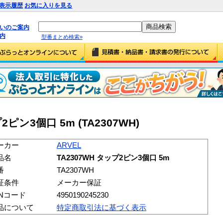
表示履歴
お気に入りを見る
払いのご案内
内
型番まとめ検索»
2ピン3個口 5m (TA2307WH)
ーカー
ARVEL
品名
TA2307WH タップ2ピン3個口 5m
番
TA2307WH
証条件
メーカー保証
ANコード
4950190245230
品について
特定商取引法に基づく表示