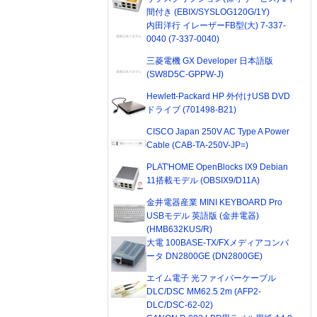
間付き (EBIX/SYSLOG120G/1Y)
内田洋行 イレーザーFB型(大) 7-337-
0040 (7-337-0040)
三菱電機 GX Developer 日本語版
(SW8D5C-GPPW-J)
Hewlett-Packard HP 外付けUSB DVD
ドライブ (701498-B21)
CISCO Japan 250V AC Type A Power
Cable (CAB-TA-250V-JP=)
PLAT'HOME OpenBlocks IX9 Debian
11搭載モデル (OBSIX9/D11A)
金井電器産業 MINI KEYBOARD Pro
USBモデル 英語版 (金井電器)
(HMB632KUS/R)
大電 100BASE-TX/FXメディアコンバ
ータ DN2800GE (DN2800GE)
エイム電子 光ファイバーケーブル
DLC/DSC MM62.5 2m (AFP2-
DLC/DSC-62-02)