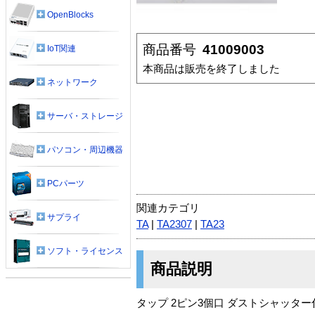
OpenBlocks
商品番号
41009003
IoT関連
本商品は販売を終了しました
ネットワーク
サーバ・ストレージ
パソコン・周辺機器
PCパーツ
関連カテゴリ
サプライ
TA
|
TA2307
|
TA23
ソフト・ライセンス
商品説明
タップ 2ピン3個口 ダストシャッター付