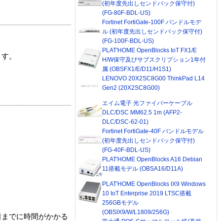
(初年度先出しセンドバック保守付)
(FG-80F-BDL-US)
Fortinet FortiGate-100F バンドルモデ
ル (初年度先出しセンドバック保守付)
(FG-100F-BDL-US)
PLAT'HOME OpenBlocks IoT FX1/E
ます。
H/W保守及びサブスクリプション1年付
属 (OBSFX1/E/D11/H1S1)
LENOVO 20X2SC8G00 ThinkPad L14
Gen2 (20X2SC8G00)
エイム電子 光ファイバーケーブル
DLC/DSC MM62.5 1m (AFP2-
DLC/DSC-62-01)
Fortinet FortiGate-40F バンドルモデル
(初年度先出しセンドバック保守付)
(FG-40F-BDL-US)
PLAT'HOME OpenBlocks A16 Debian
11搭載モデル (OBSA16/D11A)
PLAT'HOME OpenBlocks IX9 Windows
10 IoT Enterprise 2019 LTSC搭載
256GBモデル
(OBSIX9/W/L1809/256G)
着までに時間がかかる