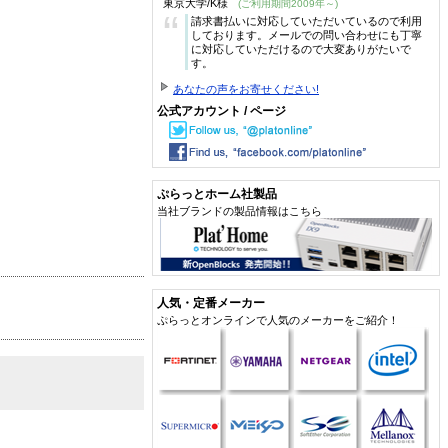
東京大学/K様
(ご利用期間2009年～)
“
請求書払いに対応していただいているので利用
しております。メールでの問い合わせにも丁寧
に対応していただけるので大変ありがたいで
す。
あなたの声をお寄せください!
公式アカウント / ページ
ぷらっとホーム社製品
当社ブランドの製品情報はこちら
人気・定番メーカー
ぷらっとオンラインで人気のメーカーをご紹介！