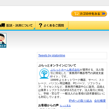
Tweets by platonline
ぷらっとオンラインについて
ぷらっとホーム株式会社
が運用する、法人取
引に特化した「業務用IT機器専門の調達支援
サイト」です。
1999年よりネットワーク機器、サーバ、スト
レージ、パソコン周辺機器、PCパーツ、ソフトウェ
ア、ライセンスなど、業務用IT機器中心に販売。品揃え
は業界トップクラスの約5.5万点です。法人取引に特化
し、学校・官公庁・一般法人のお客様の請求書後払いに
も対応しています。
IPv6への取り組み
会社概要
お客様からの声
もっと見る