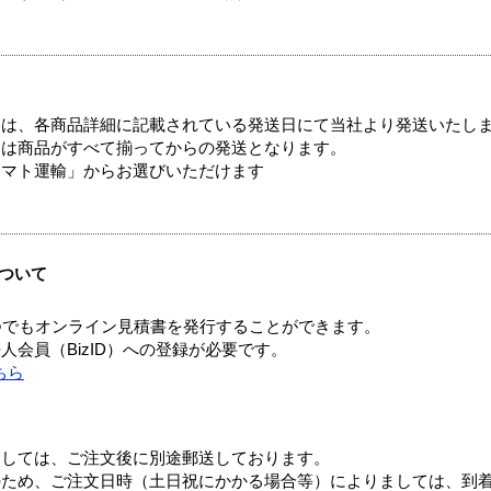
ては、各商品詳細に記載されている発送日にて当社より発送いたし
送は商品がすべて揃ってからの発送となります。
ヤマト運輸」からお選びいただけます
ついて
つでもオンライン見積書を発行することができます。
会員（BizID）への登録が必要です。
ちら
ましては、ご注文後に別途郵送しております。
のため、ご注文日時（土日祝にかかる場合等）によりましては、到