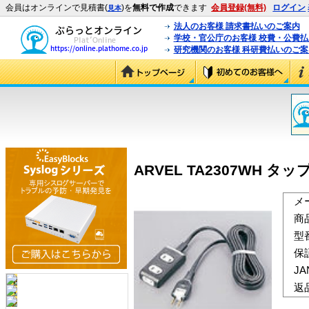
会員はオンラインで見積書(
)を
無料で作成
できます
会員登録(無料)
ログイン
見本
法人のお客様 請求書払いのご案内
学校・官公庁のお客様 校費・公費
研究機関のお客様 科研費払いのご案
ARVEL TA2307WH タップ
メ
商
型
保
J
返