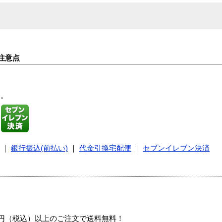
注意点
す。
｜
銀行振込(前払い)
｜
代金引換宅配便
｜
セブンイレブン決済
00円（税込）以上のご注文で送料無料！