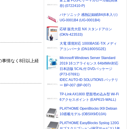
富士通 POS-Cサーマルロール紙(高保
存) (0722410-P)
パナソニック 感熱記録紙B4(6本入り)
UG-0001B4 (UG-0001B4)
応研 販売大臣 NX スタンドアロン
(OKN-423533)
大電 環境対応 1000BASE-T/X メディ
アコンバータ (DN1800SG2E)
Microsoft Windows Server Standard
の事情なく8日以上経
2019 16コアライセンス 64bitWin対応
日本語版 5CAL付 DVDパッケージ
(P73-07691)
IDEC AUTO-ID SOLUTIONS バッテリ
ー BP-007 (BP-007)
TP-Link AX1800 壁面埋め込み型 Wi-Fi
6アクセスポイント (EAP615-WALL)
PLAT'HOME OpenBlocks IX9 Debian
10搭載モデル (OBSIX9/D10A)
PLAT'HOME EasyBlocks Syslog 120G
サブスクリプション(保守サービス) 1年