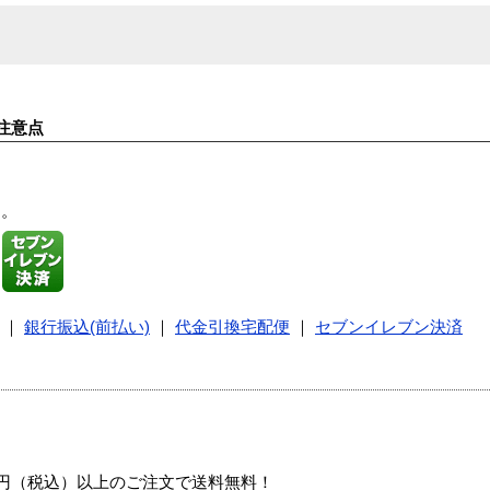
注意点
す。
｜
銀行振込(前払い)
｜
代金引換宅配便
｜
セブンイレブン決済
00円（税込）以上のご注文で送料無料！