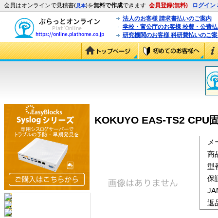
会員はオンラインで見積書(
)を
無料で作成
できます
会員登録(無料)
ログイン
見本
法人のお客様 請求書払いのご案内
学校・官公庁のお客様 校費・公費
研究機関のお客様 科研費払いのご案
KOKUYO EAS-TS2 CPU
メ
商
型
保
J
返