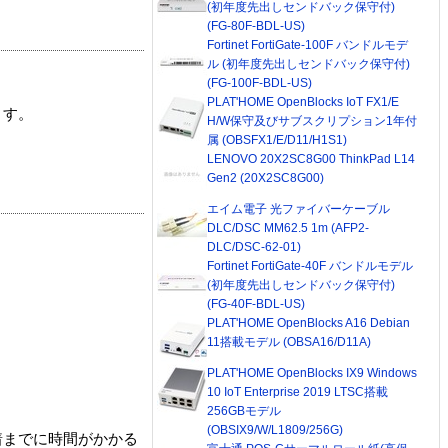
(初年度先出しセンドバック保守付)
(FG-80F-BDL-US)
Fortinet FortiGate-100F バンドルモデ
ル (初年度先出しセンドバック保守付)
(FG-100F-BDL-US)
PLAT'HOME OpenBlocks IoT FX1/E
ます。
H/W保守及びサブスクリプション1年付
属 (OBSFX1/E/D11/H1S1)
LENOVO 20X2SC8G00 ThinkPad L14
Gen2 (20X2SC8G00)
エイム電子 光ファイバーケーブル
DLC/DSC MM62.5 1m (AFP2-
DLC/DSC-62-01)
Fortinet FortiGate-40F バンドルモデル
(初年度先出しセンドバック保守付)
(FG-40F-BDL-US)
PLAT'HOME OpenBlocks A16 Debian
11搭載モデル (OBSA16/D11A)
PLAT'HOME OpenBlocks IX9 Windows
10 IoT Enterprise 2019 LTSC搭載
256GBモデル
(OBSIX9/W/L1809/256G)
着までに時間がかかる