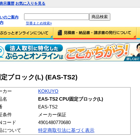
表示履歴
お気に入りを見る
払いのご案内
内
型番まとめ検索»
固定ブロック(L) (EAS-TS2)
ーカー
KOKUYO
品名
EAS-TS2 CPU固定ブロック(L)
番
EAS-TS2
証条件
メーカー保証
ANコード
4901480770680
品について
特定商取引法に基づく表示