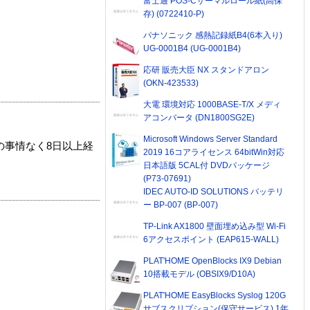
富士通 POS-Cサーマルロール紙(高保
存) (0722410-P)
パナソニック 感熱記録紙B4(6本入り)
UG-0001B4 (UG-0001B4)
応研 販売大臣 NX スタンドアロン
(OKN-423533)
大電 環境対応 1000BASE-T/X メディ
アコンバータ (DN1800SG2E)
Microsoft Windows Server Standard
の事情なく8日以上経
2019 16コアライセンス 64bitWin対応
日本語版 5CAL付 DVDパッケージ
(P73-07691)
IDEC AUTO-ID SOLUTIONS バッテリ
ー BP-007 (BP-007)
TP-Link AX1800 壁面埋め込み型 Wi-Fi
6アクセスポイント (EAP615-WALL)
PLAT'HOME OpenBlocks IX9 Debian
10搭載モデル (OBSIX9/D10A)
PLAT'HOME EasyBlocks Syslog 120G
サブスクリプション(保守サービス) 1年