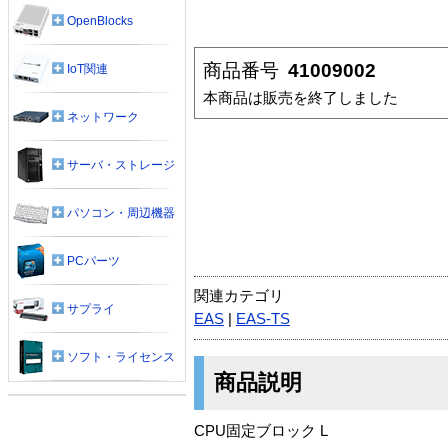
OpenBlocks
商品番号
41009002
IoT関連
本商品は販売を終了しました
ネットワーク
サーバ・ストレージ
パソコン・周辺機器
PCパーツ
関連カテゴリ
サプライ
EAS
|
EAS-TS
ソフト・ライセンス
商品説明
CPU固定ブロック L