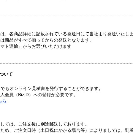
ては、各商品詳細に記載されている発送日にて当社より発送いたし
送は商品がすべて揃ってからの発送となります。
ヤマト運輸」からお選びいただけます
ついて
つでもオンライン見積書を発行することができます。
会員（BizID）への登録が必要です。
ちら
ましては、ご注文後に別途郵送しております。
のため、ご注文日時（土日祝にかかる場合等）によりましては、到