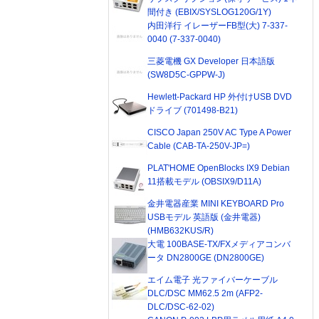
間付き (EBIX/SYSLOG120G/1Y)
内田洋行 イレーザーFB型(大) 7-337-
0040 (7-337-0040)
三菱電機 GX Developer 日本語版
(SW8D5C-GPPW-J)
Hewlett-Packard HP 外付けUSB DVD
ドライブ (701498-B21)
CISCO Japan 250V AC Type A Power
Cable (CAB-TA-250V-JP=)
PLAT'HOME OpenBlocks IX9 Debian
11搭載モデル (OBSIX9/D11A)
金井電器産業 MINI KEYBOARD Pro
USBモデル 英語版 (金井電器)
(HMB632KUS/R)
大電 100BASE-TX/FXメディアコンバ
ータ DN2800GE (DN2800GE)
エイム電子 光ファイバーケーブル
DLC/DSC MM62.5 2m (AFP2-
DLC/DSC-62-02)