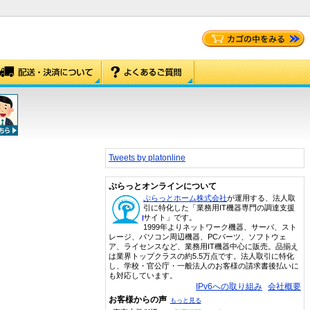
Tweets by platonline
ぷらっとオンラインについて
ぷらっとホーム株式会社
が運用する、法人取
引に特化した「業務用IT機器専門の調達支援
サイト」です。
1999年よりネットワーク機器、サーバ、スト
レージ、パソコン周辺機器、PCパーツ、ソフトウェ
ア、ライセンスなど、業務用IT機器中心に販売。品揃え
は業界トップクラスの約5.5万点です。法人取引に特化
し、学校・官公庁・一般法人のお客様の請求書後払いに
も対応しています。
IPv6への取り組み
会社概要
お客様からの声
もっと見る