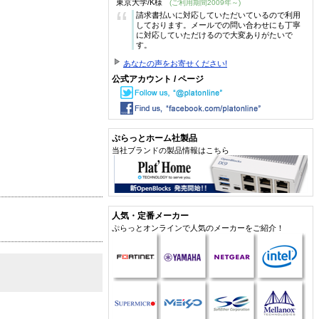
東京大学/K様
(ご利用期間2009年～)
“
請求書払いに対応していただいているので利用
しております。メールでの問い合わせにも丁寧
に対応していただけるので大変ありがたいで
す。
あなたの声をお寄せください!
公式アカウント / ページ
ぷらっとホーム社製品
当社ブランドの製品情報はこちら
人気・定番メーカー
ぷらっとオンラインで人気のメーカーをご紹介！