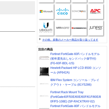
その他、多数のメーカー商品を取り扱ってます
注目の商品
Fortinet FortiGate-60Fバンドルモデル
(初年度先出しセンドバック保守付)
(FG-60F-BDL-US)
Hewlett-Packard HP LCD 8500 コンソ
ール (AF642A)
IBM Flex System コンソール・ブレイ
クアウト・ケーブル (81Y5286)
Fortinet Rack Mount Tray
(FortiGate40F/50E/60E/60F/61F/80E/8
0F/FS-108E) (SP-RACKTRAY-02)
Fortinet FortiGate-80F バンドルモデル