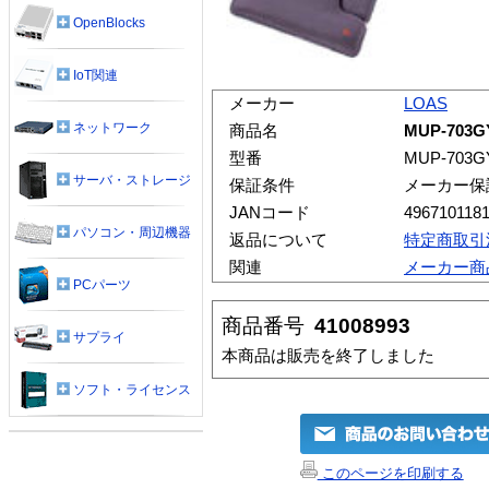
OpenBlocks
IoT関連
メーカー
LOAS
ネットワーク
商品名
MUP-70
型番
MUP-703G
サーバ・ストレージ
保証条件
メーカー保
JANコード
496710118
パソコン・周辺機器
返品について
特定商取引
関連
メーカー商
PCパーツ
商品番号
41008993
サプライ
本商品は販売を終了しました
ソフト・ライセンス
このページを印刷する