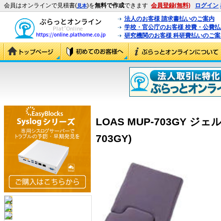
会員はオンラインで見積書(
)を
無料で作成
できます
会員登録(無料)
ログイン
見本
法人のお客様 請求書払いのご案内
学校・官公庁のお客様 校費・公費
研究機関のお客様 科研費払いのご案
LOAS MUP-703GY ジ
703GY)