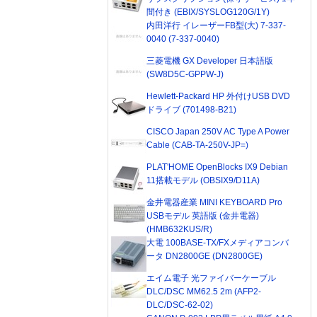
間付き (EBIX/SYSLOG120G/1Y)
内田洋行 イレーザーFB型(大) 7-337-
0040 (7-337-0040)
三菱電機 GX Developer 日本語版
(SW8D5C-GPPW-J)
Hewlett-Packard HP 外付けUSB DVD
ドライブ (701498-B21)
CISCO Japan 250V AC Type A Power
Cable (CAB-TA-250V-JP=)
PLAT'HOME OpenBlocks IX9 Debian
11搭載モデル (OBSIX9/D11A)
金井電器産業 MINI KEYBOARD Pro
USBモデル 英語版 (金井電器)
(HMB632KUS/R)
大電 100BASE-TX/FXメディアコンバ
ータ DN2800GE (DN2800GE)
エイム電子 光ファイバーケーブル
DLC/DSC MM62.5 2m (AFP2-
DLC/DSC-62-02)