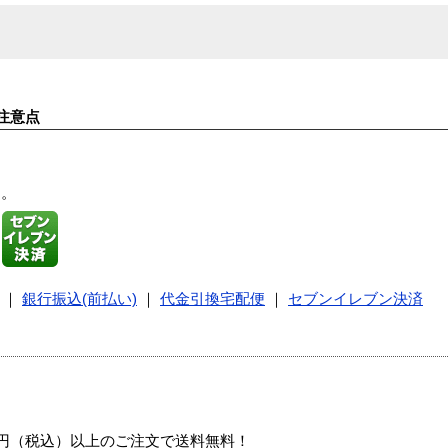
注意点
す。
｜
銀行振込(前払い)
｜
代金引換宅配便
｜
セブンイレブン決済
00円（税込）以上のご注文で送料無料！