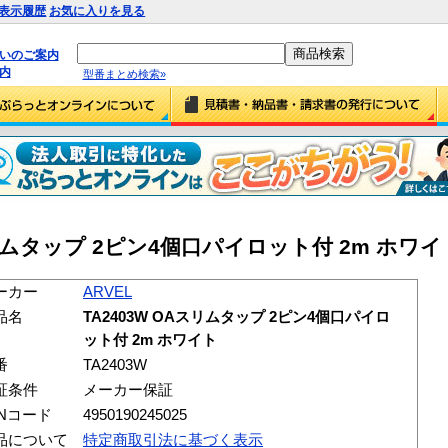
表示履歴
お気に入りを見る
払いのご案内
内
型番まとめ検索»
スリムタップ 2ピン4個口パイロット付 2m ホワイト 
ーカー
ARVEL
品名
TA2403W OAスリムタップ 2ピン4個口パイロ
ット付 2m ホワイト
番
TA2403W
証条件
メーカー保証
ANコード
4950190245025
品について
特定商取引法に基づく表示