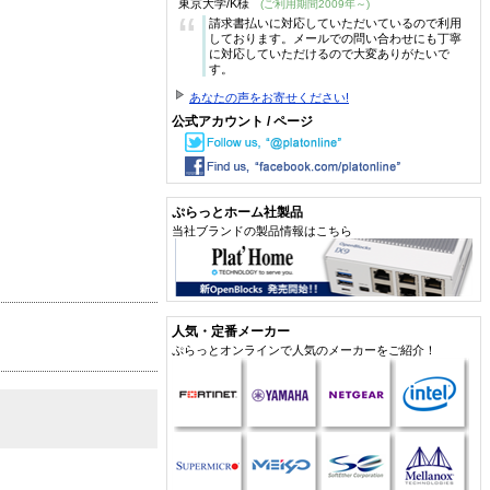
東京大学/K様
(ご利用期間2009年～)
“
請求書払いに対応していただいているので利用
しております。メールでの問い合わせにも丁寧
に対応していただけるので大変ありがたいで
す。
あなたの声をお寄せください!
公式アカウント / ページ
ぷらっとホーム社製品
当社ブランドの製品情報はこちら
人気・定番メーカー
ぷらっとオンラインで人気のメーカーをご紹介！