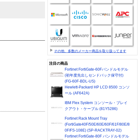
その他、多数のメーカー商品を取り扱ってます
注目の商品
Fortinet FortiGate-60Fバンドルモデル
(初年度先出しセンドバック保守付)
(FG-60F-BDL-US)
Hewlett-Packard HP LCD 8500 コンソ
ール (AF642A)
IBM Flex System コンソール・ブレイ
クアウト・ケーブル (81Y5286)
Fortinet Rack Mount Tray
(FortiGate40F/50E/60E/60F/61F/80E/8
0F/FS-108E) (SP-RACKTRAY-02)
Fortinet FortiGate-80F バンドルモデル