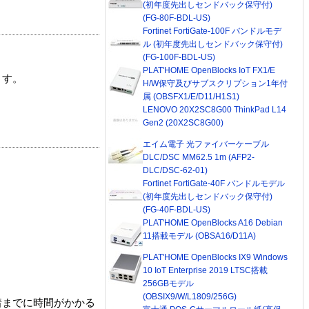
(初年度先出しセンドバック保守付)
(FG-80F-BDL-US)
Fortinet FortiGate-100F バンドルモデ
ル (初年度先出しセンドバック保守付)
(FG-100F-BDL-US)
PLAT'HOME OpenBlocks IoT FX1/E
ます。
H/W保守及びサブスクリプション1年付
属 (OBSFX1/E/D11/H1S1)
LENOVO 20X2SC8G00 ThinkPad L14
Gen2 (20X2SC8G00)
エイム電子 光ファイバーケーブル
DLC/DSC MM62.5 1m (AFP2-
DLC/DSC-62-01)
Fortinet FortiGate-40F バンドルモデル
(初年度先出しセンドバック保守付)
(FG-40F-BDL-US)
PLAT'HOME OpenBlocks A16 Debian
11搭載モデル (OBSA16/D11A)
PLAT'HOME OpenBlocks IX9 Windows
10 IoT Enterprise 2019 LTSC搭載
256GBモデル
(OBSIX9/W/L1809/256G)
着までに時間がかかる