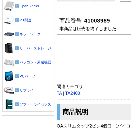
OpenBlocks
商品番号
41008989
IoT関連
本商品は販売を終了しました
ネットワーク
サーバ・ストレージ
パソコン・周辺機器
PCパーツ
関連カテゴリ
サプライ
TA
|
TA2403
ソフト・ライセンス
商品説明
OAスリムタップ2ピン4個口 〈パイ