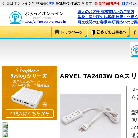
会員はオンラインで見積書(
)を
無料で作成
できます
会員登録(無料)
ログイン
見本
法人のお客様 請求書払いのご案内
学校・官公庁のお客様 校費・公費
研究機関のお客様 科研費払いのご案
ARVEL TA2403W OA
メ
商
型
保
J
返