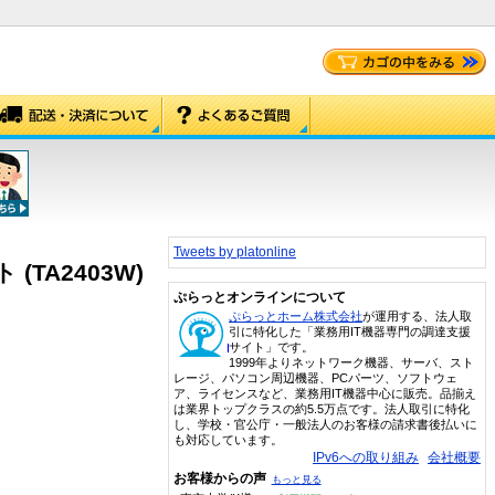
Tweets by platonline
(TA2403W)
ぷらっとオンラインについて
ぷらっとホーム株式会社
が運用する、法人取
引に特化した「業務用IT機器専門の調達支援
サイト」です。
1999年よりネットワーク機器、サーバ、スト
レージ、パソコン周辺機器、PCパーツ、ソフトウェ
ア、ライセンスなど、業務用IT機器中心に販売。品揃え
は業界トップクラスの約5.5万点です。法人取引に特化
し、学校・官公庁・一般法人のお客様の請求書後払いに
も対応しています。
IPv6への取り組み
会社概要
お客様からの声
もっと見る