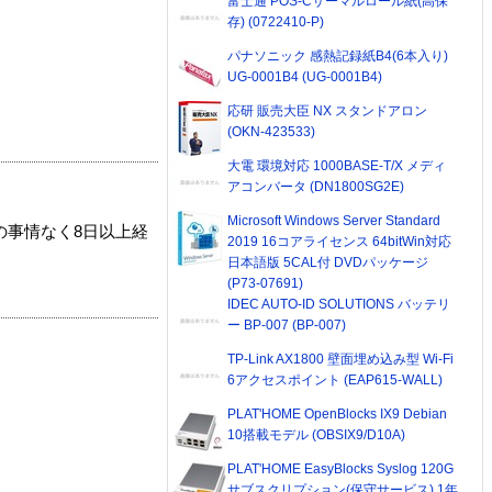
富士通 POS-Cサーマルロール紙(高保
存) (0722410-P)
パナソニック 感熱記録紙B4(6本入り)
UG-0001B4 (UG-0001B4)
応研 販売大臣 NX スタンドアロン
(OKN-423533)
大電 環境対応 1000BASE-T/X メディ
アコンバータ (DN1800SG2E)
Microsoft Windows Server Standard
の事情なく8日以上経
2019 16コアライセンス 64bitWin対応
日本語版 5CAL付 DVDパッケージ
(P73-07691)
IDEC AUTO-ID SOLUTIONS バッテリ
ー BP-007 (BP-007)
TP-Link AX1800 壁面埋め込み型 Wi-Fi
6アクセスポイント (EAP615-WALL)
PLAT'HOME OpenBlocks IX9 Debian
10搭載モデル (OBSIX9/D10A)
PLAT'HOME EasyBlocks Syslog 120G
サブスクリプション(保守サービス) 1年