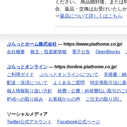
ください。 商品開封後、または
合、返品・交換はお受けいたし
⇒
返品について詳しくはこちら
ぷらっとホーム株式会社
—
https://www.plathome.co.jp/
会社概要
株主・投資家情報
電子公告
OpenBlocks
ぷらっとオンライン
—
https://online.plathome.co.jp/
ご利用ガイド
ぷらっとオンラインについて
見積書・納
配送・決済について
よくあるご質問
特定商取引法に基
個人情報取り扱い方針
校費・公費・科研費払い取引のご
IPv6への取り組み
お客様からの声
ご注文の取り消し
ソーシャルメディア
Twitter公式アカウント
Facebook公式ページ