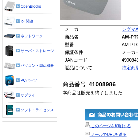
OpenBlocks
IoT関連
メーカー
シグマ
ネットワーク
商品名
AM-P
型番
AM-PT
サーバ・ストレージ
保証条件
メーカ
JANコード
490084
パソコン・周辺機器
返品について
特定商
PCパーツ
商品番号
41008986
本商品は販売を終了しました
サプライ
ソフト・ライセンス
このページを印刷する
メールでURLを送る