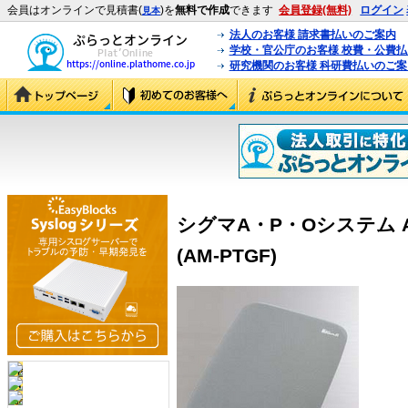
会員はオンラインで見積書(
)を
無料で作成
できます
会員登録(無料)
ログイン
見本
法人のお客様 請求書払いのご案内
学校・官公庁のお客様 校費・公費
研究機関のお客様 科研費払いのご案
シグマA・P・Oシステム A
(AM-PTGF)