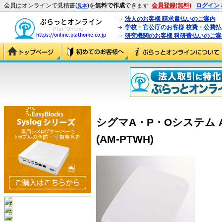
会員はオンラインで見積書(
)を
無料で作成
できます
会員登録(無料)
ログイン
見本
法人のお客様 請求書払いのご案内
学校・官公庁のお客様 校費・公費
研究機関のお客様 科研費払いのご案
シグマA・P・Oシステム A
(AM-PTWH)