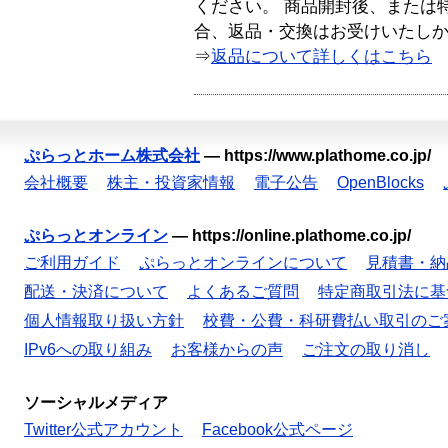
ください。 商品開封後、または
合、返品・交換はお受けいたし
⇒
返品について詳しくはこちら
ぷらっとホーム株式会社
—
https://www.plathome.co.jp/
会社概要
株主・投資家情報
電子公告
OpenBlocks
ぷらっとオンライン
—
https://online.plathome.co.jp/
ご利用ガイド
ぷらっとオンラインについて
見積書・納
配送・決済について
よくあるご質問
特定商取引法に基
個人情報取り扱い方針
校費・公費・科研費払い取引のご
IPv6への取り組み
お客様からの声
ご注文の取り消し
ソーシャルメディア
Twitter公式アカウント
Facebook公式ページ