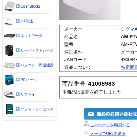
OpenBlocks
IoT関連
メーカー
シグマ
ネットワーク
商品名
AM-P
型番
AM-PT
サーバ・ストレージ
保証条件
メーカ
JANコード
490084
パソコン・周辺機器
返品について
特定商
PCパーツ
商品番号
41008983
本商品は販売を終了しました
サプライ
ソフト・ライセンス
このページを印刷する
メールでURLを送る