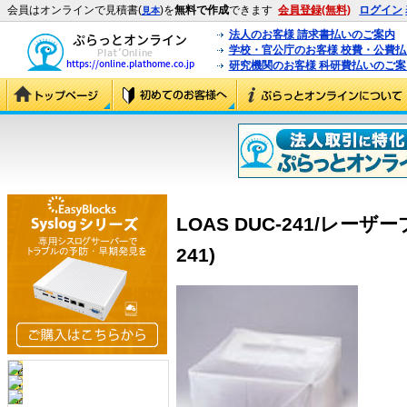
会員はオンラインで見積書(
)を
無料で作成
できます
会員登録(無料)
ログイン
見本
法人のお客様 請求書払いのご案内
学校・官公庁のお客様 校費・公費
研究機関のお客様 科研費払いのご案
LOAS DUC-241/レーザー
241)