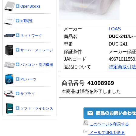
OpenBlocks
IoT関連
メーカー
LOAS
ネットワーク
商品名
DUC-241
型番
DUC-241
サーバ・ストレージ
保証条件
メーカー保証
JANコード
49671011559
パソコン・周辺機器
返品について
特定商取引法
PCパーツ
商品番号
41008969
本商品は販売を終了しました
サプライ
ソフト・ライセンス
このページを印刷する
メールでURLを送る