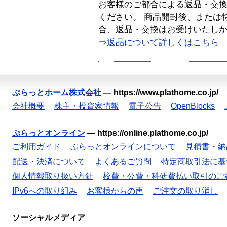
お客様のご都合による返品・交
ください。 商品開封後、または
合、返品・交換はお受けいたし
⇒
返品について詳しくはこちら
ぷらっとホーム株式会社
—
https://www.plathome.co.jp/
会社概要
株主・投資家情報
電子公告
OpenBlocks
ぷらっとオンライン
—
https://online.plathome.co.jp/
ご利用ガイド
ぷらっとオンラインについて
見積書・納
配送・決済について
よくあるご質問
特定商取引法に基
個人情報取り扱い方針
校費・公費・科研費払い取引のご
IPv6への取り組み
お客様からの声
ご注文の取り消し
ソーシャルメディア