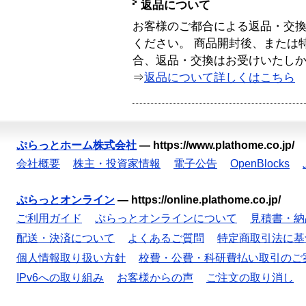
返品について
お客様のご都合による返品・交
ください。 商品開封後、または
合、返品・交換はお受けいたし
⇒
返品について詳しくはこちら
ぷらっとホーム株式会社
—
https://www.plathome.co.jp/
会社概要
株主・投資家情報
電子公告
OpenBlocks
ぷらっとオンライン
—
https://online.plathome.co.jp/
ご利用ガイド
ぷらっとオンラインについて
見積書・納
配送・決済について
よくあるご質問
特定商取引法に基
個人情報取り扱い方針
校費・公費・科研費払い取引のご
IPv6への取り組み
お客様からの声
ご注文の取り消し