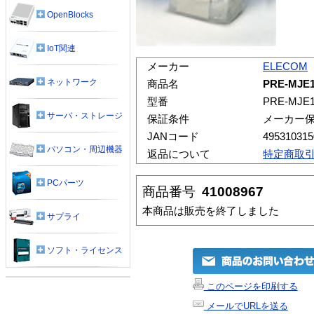
OpenBlocks
IoT関連
メーカー
ELECOM
ネットワーク
商品名
PRE-MJ
型番
PRE-MJE
サーバ・ストレージ
保証条件
メーカー
JANコード
495310315
パソコン・周辺機器
返品について
特定商取
PCパーツ
商品番号
41008967
本商品は販売を終了しました
サプライ
ソフト・ライセンス
このページを印刷する
メールでURLを送る