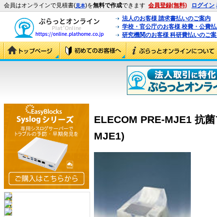
会員はオンラインで見積書(
)を
無料で作成
できます
会員登録(無料)
ログイン
見本
法人のお客様 請求書払いのご案内
学校・官公庁のお客様 校費・公費
研究機関のお客様 科研費払いのご案
ELECOM PRE-MJE1 
MJE1)