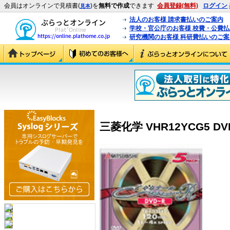
会員はオンラインで見積書(
)を
無料で作成
できます
会員登録(無料)
ログイン
見本
法人のお客様 請求書払いのご案内
学校・官公庁のお客様 校費・公費
研究機関のお客様 科研費払いのご案
三菱化学 VHR12YCG5 DVD-