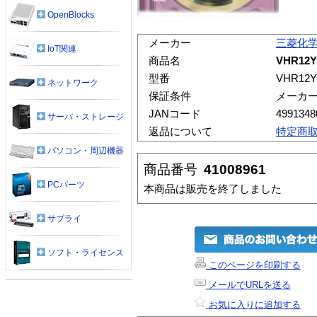
OpenBlocks
メーカー
三菱化
IoT関連
商品名
VHR12Y
型番
VHR12
ネットワーク
保証条件
メーカ
JANコード
4991348
サーバ・ストレージ
返品について
特定商
パソコン・周辺機器
商品番号
41008961
PCパーツ
本商品は販売を終了しました
サプライ
ソフト・ライセンス
このページを印刷する
メールでURLを送る
お気に入りに追加する