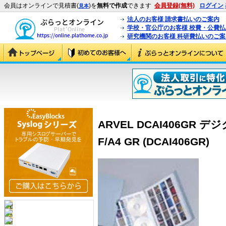
会員はオンラインで見積書(
)を
無料で作成
できます
会員登録(無料)
ログイン
見本
法人のお客様 請求書払いのご案内
学校・官公庁のお客様 校費・公費
研究機関のお客様 科研費払いのご案
ARVEL DCAI406GR
F/A4 GR (DCAI406GR)