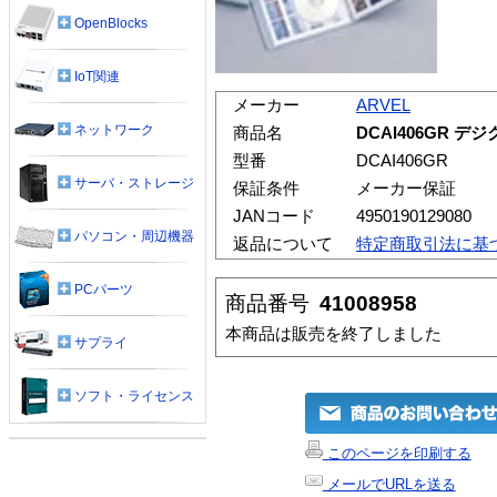
OpenBlocks
IoT関連
メーカー
ARVEL
ネットワーク
商品名
DCAI406GR デ
型番
DCAI406GR
サーバ・ストレージ
保証条件
メーカー保証
JANコード
4950190129080
パソコン・周辺機器
返品について
特定商取引法に基
PCパーツ
商品番号
41008958
本商品は販売を終了しました
サプライ
ソフト・ライセンス
このページを印刷する
メールでURLを送る