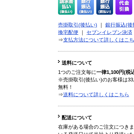
売掛取引(後払い)
｜
銀行振込(後
換宅配便
｜
セブンイレブン決済
⇒
支払方法について詳しくはこ
送料について
1つのご注文毎に
一律1,100円(税
※売掛取引(後払い)のお客様は33
無料！
⇒
送料について詳しくはこちら
配送について
在庫がある場合のご注文につき