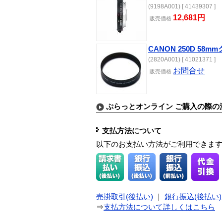
(9198A001) [ 41439307 ]
12,681円
販売
価格
CANON 250D 5
(2820A001) [ 41021371 ]
お問合せ
販売
価格
ぷらっとオンライン ご購入の際の
支払方法について
以下のお支払い方法がご利用できま
売掛取引(後払い)
｜
銀行振込(後払い)
⇒
支払方法について詳しくはこちら