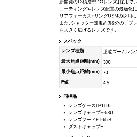
新開発の｢3積層型DOレンズ｣採用で
コーティングやレンズ配置の最適化に
リアフォーカス+リングUSMの採用に
また､シャッター速度約3段分の手ブ
を大きく広げるレンズです｡
スペック
レンズ種類
望遠ズームレン
最大焦点距離(mm)
300
最小焦点距離(mm)
70
F値
4.5
同梱品
レンズケースLP1116
レンズキャップE-58U
レンズフードET-65Ｂ
ダストキャップE