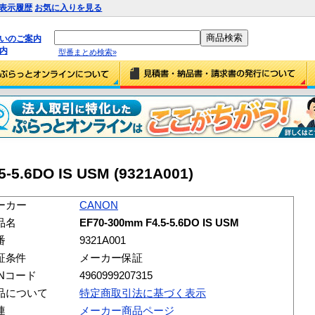
表示履歴
お気に入りを見る
払いのご案内
内
型番まとめ検索»
-5.6DO IS USM (9321A001)
ーカー
CANON
品名
EF70-300mm F4.5-5.6DO IS USM
番
9321A001
証条件
メーカー保証
ANコード
4960999207315
品について
特定商取引法に基づく表示
連
メーカー商品ページ