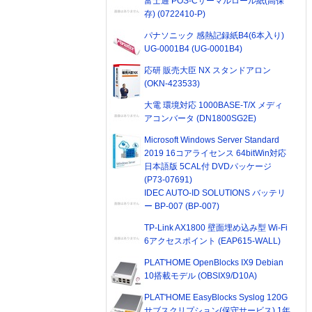
富士通 POS-Cサーマルロール紙(高保
存) (0722410-P)
パナソニック 感熱記録紙B4(6本入り)
UG-0001B4 (UG-0001B4)
応研 販売大臣 NX スタンドアロン
(OKN-423533)
大電 環境対応 1000BASE-T/X メディ
アコンバータ (DN1800SG2E)
Microsoft Windows Server Standard
2019 16コアライセンス 64bitWin対応
日本語版 5CAL付 DVDパッケージ
(P73-07691)
IDEC AUTO-ID SOLUTIONS バッテリ
ー BP-007 (BP-007)
TP-Link AX1800 壁面埋め込み型 Wi-Fi
6アクセスポイント (EAP615-WALL)
PLAT'HOME OpenBlocks IX9 Debian
10搭載モデル (OBSIX9/D10A)
PLAT'HOME EasyBlocks Syslog 120G
サブスクリプション(保守サービス) 1年