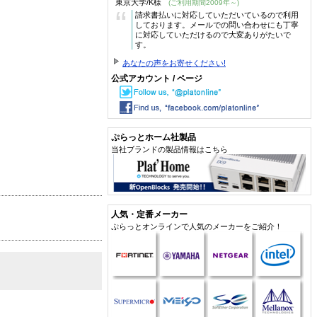
東京大学/K様
(ご利用期間2009年～)
“
請求書払いに対応していただいているので利用
しております。メールでの問い合わせにも丁寧
に対応していただけるので大変ありがたいで
す。
あなたの声をお寄せください!
公式アカウント / ページ
ぷらっとホーム社製品
当社ブランドの製品情報はこちら
人気・定番メーカー
ぷらっとオンラインで人気のメーカーをご紹介！