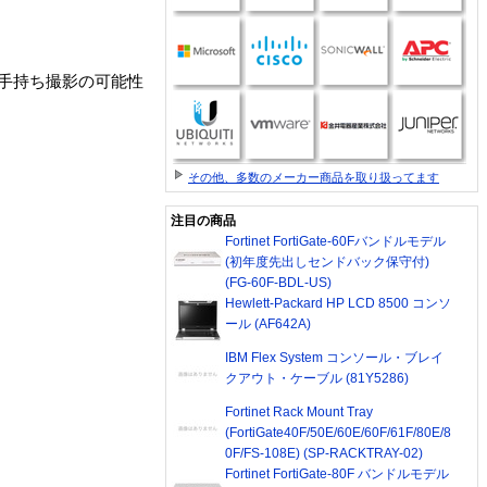
､手持ち撮影の可能性
その他、多数のメーカー商品を取り扱ってます
注目の商品
Fortinet FortiGate-60Fバンドルモデル
(初年度先出しセンドバック保守付)
(FG-60F-BDL-US)
Hewlett-Packard HP LCD 8500 コンソ
ール (AF642A)
IBM Flex System コンソール・ブレイ
クアウト・ケーブル (81Y5286)
Fortinet Rack Mount Tray
(FortiGate40F/50E/60E/60F/61F/80E/8
0F/FS-108E) (SP-RACKTRAY-02)
Fortinet FortiGate-80F バンドルモデル