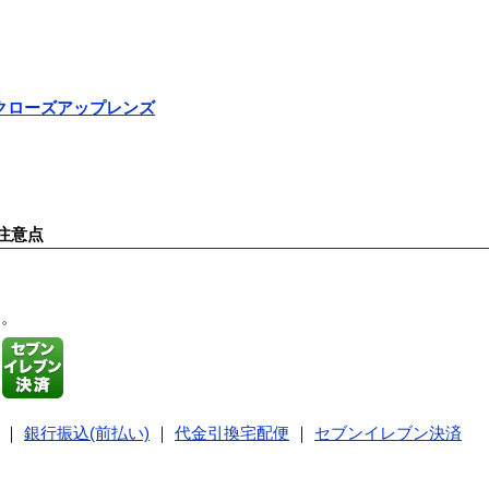
8mmクローズアップレンズ
注意点
す。
｜
銀行振込(前払い)
｜
代金引換宅配便
｜
セブンイレブン決済