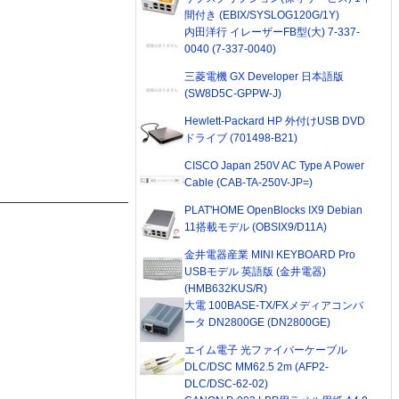
間付き (EBIX/SYSLOG120G/1Y)
内田洋行 イレーザーFB型(大) 7-337-
0040 (7-337-0040)
三菱電機 GX Developer 日本語版
(SW8D5C-GPPW-J)
Hewlett-Packard HP 外付けUSB DVD
ドライブ (701498-B21)
CISCO Japan 250V AC Type A Power
Cable (CAB-TA-250V-JP=)
PLAT'HOME OpenBlocks IX9 Debian
11搭載モデル (OBSIX9/D11A)
金井電器産業 MINI KEYBOARD Pro
USBモデル 英語版 (金井電器)
(HMB632KUS/R)
大電 100BASE-TX/FXメディアコンバ
ータ DN2800GE (DN2800GE)
エイム電子 光ファイバーケーブル
DLC/DSC MM62.5 2m (AFP2-
DLC/DSC-62-02)