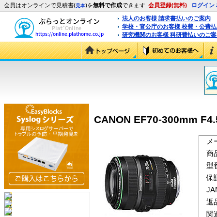
会員はオンラインで見積書(
)を
無料で作成
できます
会員登録(無料)
ログイン
見本
法人のお客様 請求書払いのご案内
学校・官公庁のお客様 校費・公費
研究機関のお客様 科研費払いのご案
CANON EF70-300mm F4.5
メ
商
型
保
J
返
関