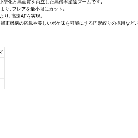
､小型化と高画質を両立した高倍率望遠ズームです｡
より､フレアを最小限にカット｡
より､高速AFを実現｡
レ補正機構の搭載や美しいボケ味を可能にする円形絞りの採用など
ズ