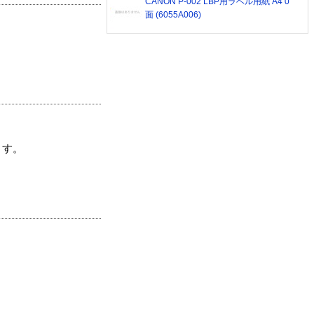
CANON P-002 LBP用ラベル用紙 A4 0
面 (6055A006)
ます。