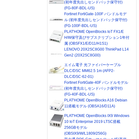
(初年度先出しセンドバック保守付)
(FG-80F-BDL-US)
Fortinet FortiGate-100F バンドルモデ
ル (初年度先出しセンドバック保守付)
(FG-100F-BDL-US)
PLAT'HOME OpenBlocks IoT FX1/E
H/W保守及びサブスクリプション1年付
属 (OBSFX1/E/D11/H1S1)
LENOVO 20X2SC8G00 ThinkPad L14
Gen2 (20X2SC8G00)
エイム電子 光ファイバーケーブル
DLC/DSC MM62.5 1m (AFP2-
DLC/DSC-62-01)
Fortinet FortiGate-40F バンドルモデル
(初年度先出しセンドバック保守付)
(FG-40F-BDL-US)
PLAT'HOME OpenBlocks A16 Debian
11搭載モデル (OBSA16/D11A)
PLAT'HOME OpenBlocks IX9 Windows
10 IoT Enterprise 2019 LTSC搭載
256GBモデル
(OBSIX9/W/L1809/256G)