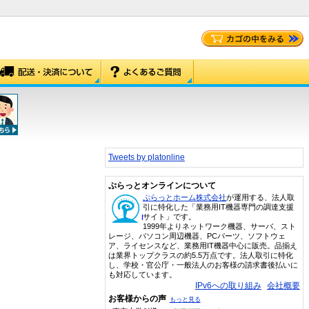
Tweets by platonline
ぷらっとオンラインについて
ぷらっとホーム株式会社
が運用する、法人取
引に特化した「業務用IT機器専門の調達支援
サイト」です。
1999年よりネットワーク機器、サーバ、スト
レージ、パソコン周辺機器、PCパーツ、ソフトウェ
ア、ライセンスなど、業務用IT機器中心に販売。品揃え
は業界トップクラスの約5.5万点です。法人取引に特化
し、学校・官公庁・一般法人のお客様の請求書後払いに
も対応しています。
IPv6への取り組み
会社概要
お客様からの声
もっと見る