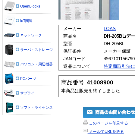
OpenBlocks
IoT関連
メーカー
LOAS
ネットワーク
商品名
DH-205BL
型番
DH-205BL
サーバ・ストレージ
保証条件
メーカー保証
JANコード
4967101156790
パソコン・周辺機器
返品について
特定商取引法
PCパーツ
商品番号
41008900
本商品は販売を終了しました
サプライ
ソフト・ライセンス
このページを印刷する
メールでURLを送る