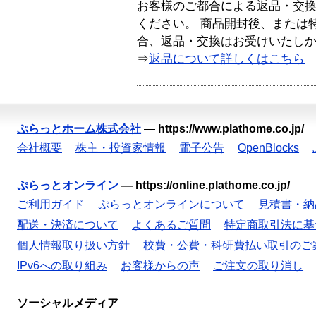
お客様のご都合による返品・交
ください。 商品開封後、または
合、返品・交換はお受けいたし
⇒
返品について詳しくはこちら
ぷらっとホーム株式会社
—
https://www.plathome.co.jp/
会社概要
株主・投資家情報
電子公告
OpenBlocks
ぷらっとオンライン
—
https://online.plathome.co.jp/
ご利用ガイド
ぷらっとオンラインについて
見積書・納
配送・決済について
よくあるご質問
特定商取引法に基
個人情報取り扱い方針
校費・公費・科研費払い取引のご
IPv6への取り組み
お客様からの声
ご注文の取り消し
ソーシャルメディア