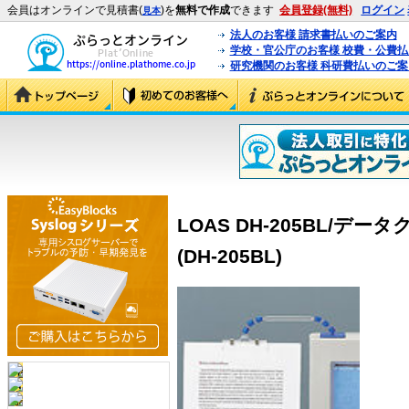
会員はオンラインで見積書(
)を
無料で作成
できます
会員登録(無料)
ログイン
見本
法人のお客様 請求書払いのご案内
学校・官公庁のお客様 校費・公費
研究機関のお客様 科研費払いのご案
LOAS DH-205BL/
(DH-205BL)