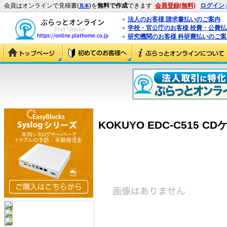
会員はオンラインで見積書(
)を
無料で作成
できます
会員登録(無料)
ログイン
見本
法人のお客様 請求書払いのご案内
学校・官公庁のお客様 校費・公費
研究機関のお客様 科研費払いのご案
KOKUYO EDC-C515 CDケ