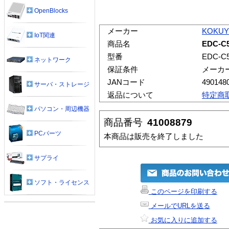
OpenBlocks
メーカー
KOKU
IoT関連
商品名
EDC-C
型番
EDC-C
ネットワーク
保証条件
メーカ
JANコード
490148
サーバ・ストレージ
返品について
特定商
パソコン・周辺機器
商品番号
41008879
PCパーツ
本商品は販売を終了しました
サプライ
ソフト・ライセンス
このページを印刷する
メールでURLを送る
お気に入りに追加する