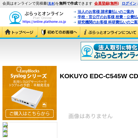
会員はオンラインで見積書(
)を
無料で作成
できます
会員登録(無料)
ログイン
見本
法人のお客様 請求書払いのご案内
学校・官公庁のお客様 校費・公費
研究機関のお客様 科研費払いのご案
KOKUYO EDC-C545W C