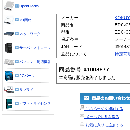
OpenBlocks
メーカー
KOKU
IoT関連
商品名
EDC-C
型番
EDC-C
ネットワーク
保証条件
メーカ
JANコード
490148
サーバ・ストレージ
返品について
特定商
パソコン・周辺機器
商品番号
41008877
PCパーツ
本商品は販売を終了しました
サプライ
ソフト・ライセンス
このページを印刷する
メールでURLを送る
お気に入りに追加する